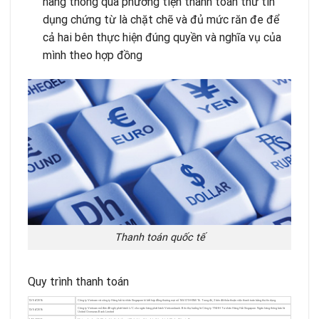
hàng thông qua phương tiện thanh toán thư tín
dụng chứng từ là chặt chẽ và đủ mức răn đe để
cả hai bên thực hiện đúng quyền và nghĩa vụ của
mình theo hợp đồng
Thanh toán quốc tế
Quy trình thanh toán
12/04/2016
Công ty Vietnam và công ty Hàng hải tư nhân Singapore kí kết hợp đồng thương mại số 165/LTS-HSM/16. Trong đó, 2 bên đã thỏa thuận việc thanh toán bằng thư tín dụng.
Công ty Vietnam mở đơn đề nghị phát hành L/C cho ngân hàng phát hành Vietcombank. Bên thụ hưởng là Công ty TNHH Tư nhân Hàng Hải Singapore. Ngân hàng thông báo là
13/04/2016
United Overseas Bank Limited