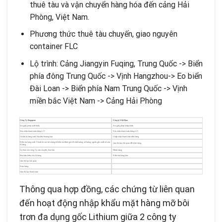
thuê tàu và vận chuyển hàng hóa đến cảng Hải
Phòng, Việt Nam.
Phương thức thuê tàu chuyến, giao nguyên
container FLC
Lộ trình: Cảng Jiangyin Fuqing, Trung Quốc -> Biển
phía đông Trung Quốc -> Vịnh Hangzhou-> Eo biển
Đài Loan -> Biển phía Nam Trung Quốc -> Vịnh
miền bắc Việt Nam -> Cảng Hải Phòng
Công Ty Singapore
Công ty Việt Nam
Xin giấy phép xuất khẩu
Xin giấy phép nhập khẩu
Xác nhận thanh toán bằng L/C
Xác nhận thanh toán bằng L/C
Chuẩn bị hàng xuất, hóa đơn thương mại
Chấp nhận thanh toán tiền hàng
Kiểm tra hàng xuất. Chuẩn bị các bộ chứng từ kiểm tra đánh giá về chất lượng, số lượng, nguồn gốc xuất xứ của
Làm thủ tục hải quan để nhận hàng
lô hàng
Ủy thác cho công Ty vận chuyển, thuê tàu
Nhận hàng
Mua bảo hiểm cho lô hàng
Kiểm tra hàng hóa
Làm thủ tục hải quan
Giao hàng
Làm thủ tục thanh toán
Thông qua hợp đồng, các chứng từ liên quan
đến hoạt động nhập khẩu mặt hàng mỡ bôi
trơn đa dụng gốc Lithium giữa 2 công ty