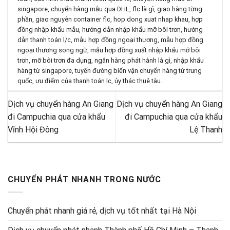
singapore
,
chuyển hàng mẫu qua DHL
,
flc là gì
,
giao hàng từng
phần
,
giao nguyên container flc
,
hop dong xuat nhap khau
,
hợp
đồng nhập khẩu mẫu
,
hướng dẫn nhập khẩu mỡ bôi trơn
,
hướng
dẫn thanh toán l/c
,
mẫu hợp đồng ngoại thương
,
mẫu hợp đồng
ngoại thương song ngữ
,
mẫu hợp đồng xuất nhập khẩu mỡ bôi
trơn
,
mỡ bôi trơn đa dụng
,
ngân hàng phát hành là gì
,
nhập khẩu
hàng từ singapore
,
tuyến đường biển vận chuyển hàng từ trung
quốc
,
ưu điểm của thanh toán lc
,
ủy thác thuê tàu
.
Dịch vụ chuyển hàng An Giang
Dịch vụ chuyển hàng An Giang
đi Campuchia qua cửa khẩu
đi Campuchia qua cửa khẩu
Vĩnh Hội Đông
Lệ Thanh
CHUYỂN PHÁT NHANH TRONG NƯỚC
Chuyển phát nhanh giá rẻ, dịch vụ tốt nhất tại Hà Nội