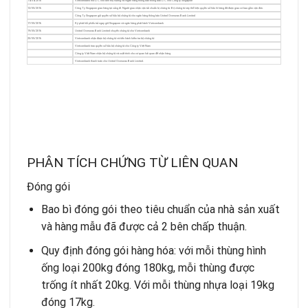
14/04/2016
Vietcombank mở L/C cho bên thụ hưởng và Ngân hàng thông báo thông báo L/C cho Công ty Singapore
12/05/2016
Công Ty Singapore giao hàng tại cảng đi. Người giao nhận vận tải chuẩn bị chứng từ. Bộ chứng từ này thể hiện quyền sở hữu lô hàng đã được giao có bao gồm vận đơn.
Công Ty Singapore gửi quyền sở hữu bộ chứng từ cho ngân hàng thông báo United Overseas Bank Limited
17/05/2016
Ký phát hối phiếu trả ngay giữ Singapore và ngân hàng phát hành Vietcombank
19/05/2016
United Overseas Bank Limited chuyển chứng từ cho Vietcombank
20/05/2016
Vietcombank nhận được bộ chứng từ và tiến hành kiểm tra bộ chứng từ.
Vietcombank trao quyền sở hữu bộ chứng từ cho Công ty Việt Nam
Công ty Việt Nam nhận bộ chứng từ và xuất trình cho cơ quan hải quan để nhận hàng
Vietcombank thanh toán cho United Overseas Bank Limited.
PHÂN TÍCH CHỨNG TỪ LIÊN QUAN
Đóng gói
Bao bì đóng gói theo tiêu chuẩn của nhà sản xuất
và hàng mẫu đã được cả 2 bên chấp thuận.
Quy định đóng gói hàng hóa: với mỗi thùng hình
ống loại 200kg đóng 180kg, mỗi thùng được
trống ít nhất 20kg. Với mỗi thùng nhựa loại 19kg
đóng 17kg.