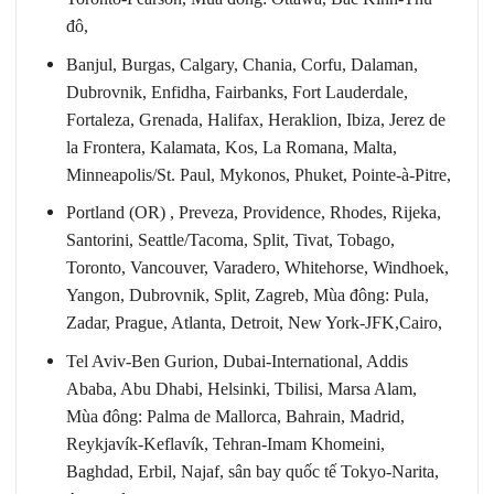
đô,
Banjul, Burgas, Calgary, Chania, Corfu, Dalaman,
Dubrovnik, Enfidha, Fairbanks, Fort Lauderdale,
Fortaleza, Grenada, Halifax, Heraklion, Ibiza, Jerez de
la Frontera, Kalamata, Kos, La Romana, Malta,
Minneapolis/St. Paul, Mykonos, Phuket, Pointe-à-Pitre,
Portland (OR) , Preveza, Providence, Rhodes, Rijeka,
Santorini, Seattle/Tacoma, Split, Tivat, Tobago,
Toronto, Vancouver, Varadero, Whitehorse, Windhoek,
Yangon, Dubrovnik, Split, Zagreb, Mùa đông: Pula,
Zadar, Prague, Atlanta, Detroit, New York-JFK,Cairo,
Tel Aviv-Ben Gurion, Dubai-International, Addis
Ababa, Abu Dhabi, Helsinki, Tbilisi, Marsa Alam,
Mùa đông: Palma de Mallorca, Bahrain, Madrid,
Reykjavík-Keflavík, Tehran-Imam Khomeini,
Baghdad, Erbil, Najaf, sân bay quốc tế Tokyo-Narita,