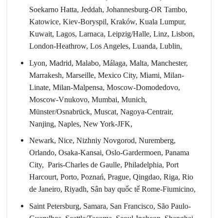
Soekarno Hatta, Jeddah, Johannesburg-OR Tambo,
Katowice, Kiev-Boryspil, Kraków, Kuala Lumpur,
Kuwait, Lagos, Larnaca, Leipzig/Halle, Linz, Lisbon,
London-Heathrow, Los Angeles, Luanda, Lublin,
Lyon, Madrid, Malabo, Málaga, Malta, Manchester,
Marrakesh, Marseille, Mexico City, Miami, Milan-
Linate, Milan-Malpensa, Moscow-Domodedovo,
Moscow-Vnukovo, Mumbai, Munich,
Münster/Osnabrück, Muscat, Nagoya-Centrair,
Nanjing, Naples, New York-JFK,
Newark, Nice, Nizhniy Novgorod, Nuremberg,
Orlando, Osaka-Kansai, Oslo-Gardermoen, Panama
City, Paris-Charles de Gaulle, Philadelphia, Port
Harcourt, Porto, Poznań, Prague, Qingdao, Riga, Rio
de Janeiro, Riyadh, Sân bay quốc tế Rome-Fiumicino,
Saint Petersburg, Samara, San Francisco, São Paulo-