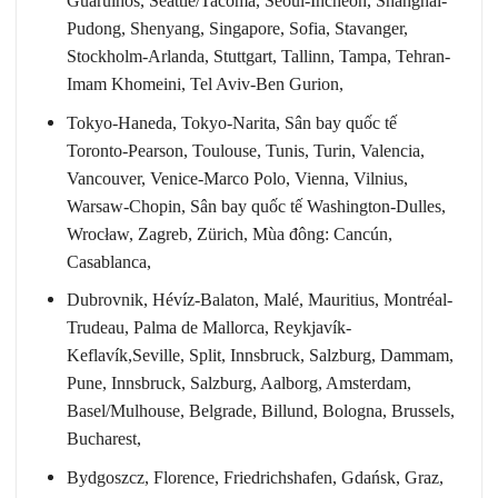
Guarulhos, Seattle/Tacoma, Seoul-Incheon, Shanghai-
Pudong, Shenyang, Singapore, Sofia, Stavanger,
Stockholm-Arlanda, Stuttgart, Tallinn, Tampa, Tehran-
Imam Khomeini, Tel Aviv-Ben Gurion,
Tokyo-Haneda, Tokyo-Narita, Sân bay quốc tế
Toronto-Pearson, Toulouse, Tunis, Turin, Valencia,
Vancouver, Venice-Marco Polo, Vienna, Vilnius,
Warsaw-Chopin, Sân bay quốc tế Washington-Dulles,
Wrocław, Zagreb, Zürich, Mùa đông: Cancún,
Casablanca,
Dubrovnik, Hévíz-Balaton, Malé, Mauritius, Montréal-
Trudeau, Palma de Mallorca, Reykjavík-
Keflavík,Seville, Split, Innsbruck, Salzburg, Dammam,
Pune, Innsbruck, Salzburg, Aalborg, Amsterdam,
Basel/Mulhouse, Belgrade, Billund, Bologna, Brussels,
Bucharest,
Bydgoszcz, Florence, Friedrichshafen, Gdańsk, Graz,