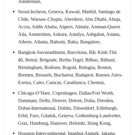
Amsterdam,
Seoul-Incheon, Geneva, Kuwait, Madrid, Santiago de
Chile, Warsaw-Chopin, Aberdeen, Abu Dhabi, Abuja,
Accra, Addis Ababa, Algiers, Almaty, Amman-Queen
Alia, Amsterdam, Ankara, Antalya, Ashgabat, Astana,
Athens, Atlanta, Bahrain, Baku, Bangalore,
Bangkok-Suvarnabhumi, Barcelona, Bắc Kinh-Thủ
đô, Beirut, Belgrade, Berlin-Tegel, Bilbao, Billund,
Birmingham, Bodrum, Bogotá, Bologna, Boston,
Bremen, Brussels, Bucharest, Budapest, Buenos Aires-
Ezeiza, Cairo, Caracas, Casablanca, Chennai,
Chicago-O’Hare, Copenhagen, Dallas/Fort Worth,
Dammam, Delhi, Denver, Detroit, Doha, Dresden,
Dubai-International, Dublin, Düsseldorf, Edinburgh,
Erbil, Faro, Gdańsk, Geneva, Gothenburg-Landvetter,
Graz, Hamburg, Hanover, Helsinki, Hong Kong,
Houston-Intercontinental, Istanbul-Ataturk, Jakarta-