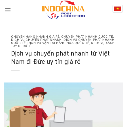
Skip
to
content
CHUYỂN HÀNG NHANH GIÁ RẺ
,
CHUYỂN PHÁT NHANH QUỐC TẾ
,
DỊCH VỤ CHUYỂN PHÁT NHANH
,
DỊCH VỤ CHUYỂN PHÁT NHANH
QUỐC TẾ
,
DỊCH VỤ VẬN TẢI HÀNG HÓA QUỐC TẾ
,
DỊCH VỤ XÁCH
TAY ĐI ĐỨC
Dịch vụ chuyển phát nhanh từ Việt
Nam đi Đức uy tín giá rẻ