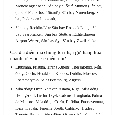
Mönchengladbach, Sân bay quốc tế Munich (Sân bay
quốc tế Franz Josef Strauß), Sân bay Nuremberg, Sân
bay Paderborn Lippstadt,
Sân bay Rechlin-Lärz Sân bay Rostock Laage, Sân
bay Saarbrücken, Sân bay Stuttgart Echterdingen
Airport Weeze, Sân bay Sylt Sân bay Zweibrücken
Các địa điểm mà chúng tôi nhận gửi hàng hóa
nhanh tới Đức các điểm như:
Ljubljana, Pristina, Tirana Athens, Thessaloniki, Mùa
đông: Corfu, Heraklion, Rhodes, Dublin, Moscow-
Sheremetyevo, Saint Petersburg, Algiers,
Mùa đông: Oran, Yerevan,Astana, Riga, Mùa đông:
Heringsdorf, Berlin-Tegel, Catania, Hurghada, Palma
de Mallorca,Mùa đông: Corfu, Enfidha, Fuerteventura,
Ibiza, Kavala, Tenerife-South, Calgary, -Trudeau,
Toronto-Pearson, Mùa đông: Ottawa, Bắc Kinh-Thủ