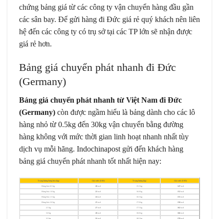
chứng bảng giá từ các công ty vận chuyển hàng đầu gần
các sân bay. Để gửi hàng đi Đức giá rẻ quý khách nên liên
hệ đến các công ty có trụ sở tại các TP lớn sẽ nhận được
giá rẻ hơn.
Bảng giá chuyển phát nhanh đi Đức
(Germany)
Bảng giá chuyển phát nhanh từ Việt Nam đi Đức
(Germany)
còn được ngầm hiểu là bảng dành cho các lô
hàng nhỏ từ 0.5kg đến 30kg vận chuyển bằng đường
hàng không với mức thời gian linh hoạt nhanh nhất tùy
dịch vụ mỗi hãng. Indochinapost gửi đến khách hàng
bảng giá chuyển phát nhanh tốt nhất hiện nay:
Trọng lượng hàng hóa (kg)
Giá cước (USD)
Trọng lượng (kg)
Giá cước (USD)
Hàng hóa 0.5 kg
20
usd
15.5 kg
147
usd
Hàng hóa 1.0 kg
22
usd
16.0 kg
152
usd
Hàng hóa 1.5 kg
24
usd
16.5 kg
155
usd
Hàng hóa 2.0 kg
25
usd
17.0 kg
158
usd
2.5 kg
27
usd
17.5 kg
162
usd
3.0 kg
28
usd
18.0 kg
166
usd
3.5 kg
31
usd
18.5 kg
170
usd