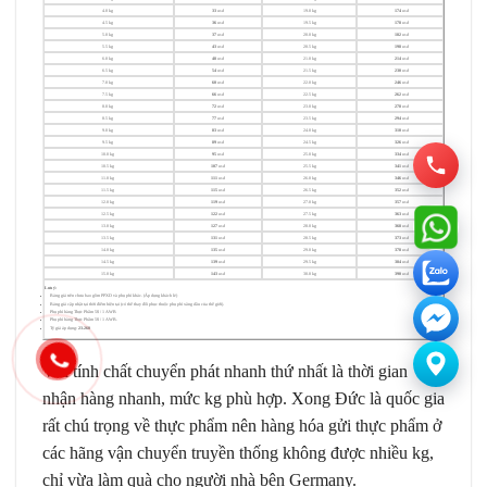
4.0 kg
33
usd
19.0 kg
174
usd
4.5 kg
36
usd
19.5 kg
178
usd
5.0 kg
37
usd
20.0 kg
182
usd
5.5 kg
43
usd
20.5 kg
198
usd
6.0 kg
48
usd
21.0 kg
214
usd
6.5 kg
54
usd
21.5 kg
230
usd
7.0 kg
60
usd
22.0 kg
246
usd
7.5 kg
66
usd
22.5 kg
262
usd
8.0 kg
72
usd
23.0 kg
278
usd
8.5 kg
77
usd
23.5 kg
294
usd
9.0 kg
83
usd
24.0 kg
310
usd
9.5 kg
89
usd
24.5 kg
326
usd
10.0 kg
95
usd
25.0 kg
334
usd
10.5 kg
107
usd
25.5 kg
341
usd
11.0 kg
111
usd
26.0 kg
346
usd
11.5 kg
115
usd
26.5 kg
352
usd
12.0 kg
119
usd
27.0 kg
357
usd
12.5 kg
122
usd
27.5 kg
363
usd
13.0 kg
127
usd
28.0 kg
368
usd
13.5 kg
131
usd
28.5 kg
373
usd
14.0 kg
135
usd
29.0 kg
378
usd
14.5 kg
139
usd
29.5 kg
384
usd
15.0 kg
143
usd
30.0 kg
390
usd
Lưu ý:
Bảng giá trên chưa bao gồm PPXD và phụ phí khác. (Áp dụng khách lẻ)
Bảng giá cập nhật tại thời điểm hiện tại (có thể thay đổi phục thuộc phụ phí xăng dầu của thế giới).
Phụ phí hàng Thực Phẩm 5$ / 1 AWB
Phụ phí hàng Thực Phẩm 5$ / 1 AWB.
Tỷ giá áp dụng:
23.260
Với tính chất chuyển phát nhanh thứ nhất là thời gian
nhận hàng nhanh, mức kg phù hợp. Xong Đức là quốc gia
rất chú trọng về thực phẩm nên hàng hóa gửi thực phẩm ở
các hãng vận chuyển truyền thống không được nhiều kg,
chỉ vừa làm quà cho người nhà bên Germany.