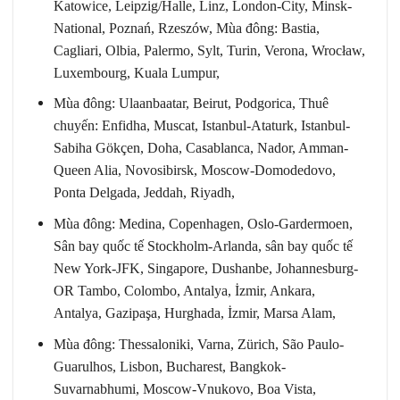
Katowice, Leipzig/Halle, Linz, London-City, Minsk-
National, Poznań, Rzeszów, Mùa đông: Bastia,
Cagliari, Olbia, Palermo, Sylt, Turin, Verona, Wrocław,
Luxembourg, Kuala Lumpur,
Mùa đông: Ulaanbaatar, Beirut, Podgorica, Thuê
chuyến: Enfidha, Muscat, Istanbul-Ataturk, Istanbul-
Sabiha Gökçen, Doha, Casablanca, Nador, Amman-
Queen Alia, Novosibirsk, Moscow-Domodedovo,
Ponta Delgada, Jeddah, Riyadh,
Mùa đông: Medina, Copenhagen, Oslo-Gardermoen,
Sân bay quốc tế Stockholm-Arlanda, sân bay quốc tế
New York-JFK, Singapore, Dushanbe, Johannesburg-
OR Tambo, Colombo, Antalya, İzmir, Ankara,
Antalya, Gazipaşa, Hurghada, İzmir, Marsa Alam,
Mùa đông: Thessaloniki, Varna, Zürich, São Paulo-
Guarulhos, Lisbon, Bucharest, Bangkok-
Suvarnabhumi, Moscow-Vnukovo, Boa Vista,