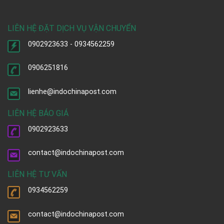
LIÊN HỆ ĐẶT DỊCH VỤ VẬN CHUYỂN
0902923633 - 0934562259
0906251816
lienhe@indochinapost.com
LIÊN HỆ BÁO GIÁ
0902923633
contact@indochinapost.com
LIÊN HỆ TƯ VẤN
0934562259
contact@indochinapost.com