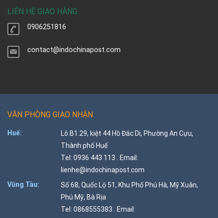
LIÊN HỆ GIAO HÀNG
0906251816
contact@indochinapost.com
VĂN PHÒNG GIAO NHẬN
Huế:
Lô B1.29, kiệt 44 Hồ Đắc Di, Phường An Cựu,
Thành phố Huế
Tel: 0936 443 113 . Email:
lienhe@indochinapost.com
Vũng Tàu:
Số 68, Quốc Lộ 51, Khu Phố Phú Hà, Mỹ Xuân,
Phú Mỹ, Bà Rịa
Tel: 0868555383 . Email: