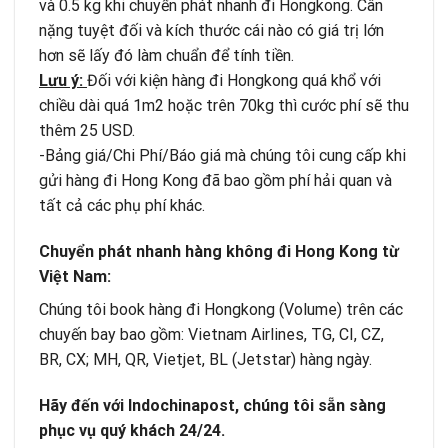
và 0.5 kg khi chuyển phát nhanh đi Hongkong. Cân
nặng tuyệt đối và kích thước cái nào có giá trị lớn
hơn sẽ lấy đó làm chuẩn để tính tiền.
Lưu ý:
Đối với kiện hàng đi Hongkong quá khổ với
chiều dài quá 1m2 hoặc trên 70kg thì cước phí sẽ thu
thêm 25 USD.
-Bảng giá/Chi Phí/Báo giá mà chúng tôi cung cấp khi
gửi hàng đi Hong Kong đã bao gồm phí hải quan và
tất cả các phụ phí khác.
Chuyển phát nhanh hàng không đi Hong Kong từ
Việt Nam:
Chúng tôi book hàng đi Hongkong (Volume) trên các
chuyến bay bao gồm: Vietnam Airlines, TG, CI, CZ,
BR, CX; MH, QR, Vietjet, BL (Jetstar) hàng ngày.
Hãy đến với Indochinapost, chúng tôi sẵn sàng
phục vụ quý khách 24/24.