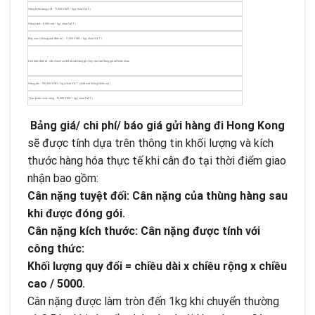
Hàng khẩu trang y tế : 11,000 VND / kg ( chưa VAT )
Hàng sách : 8,000 vnd / kg ( chưa VAT )
Máy móc ( không phải điện tử ) : 11,000 VND / kg ( chưa VAT )
Linh kiện điện tử : cần check cụ thể là mặt hàng gì vì tùy vào loại hàng giá sẽ khác nhau
Hàng yến : 150,000 VND / kg ( chưa VAT ) (mất mát không khiếu nại )
Thực phẩm chức năng : 15,000 VND / kg ( chưa VAT )
Bảng giá/ chi phí/ báo giá gửi hàng đi Hong Kong
sẽ được tính dựa trên thông tin khối lượng và kích
thước hàng hóa thực tế khi cân đo tại thời điểm giao
nhận bao gồm:
Cân nặng tuyệt đối: Cân nặng của thùng hàng sau
khi được đóng gói.
Cân nặng kích thước: Cân nặng được tính với
công thức:
Khối lượng quy đổi = chiều dài x chiều rộng x chiều
cao / 5000.
Cân nặng được làm tròn đến 1kg khi chuyển thường