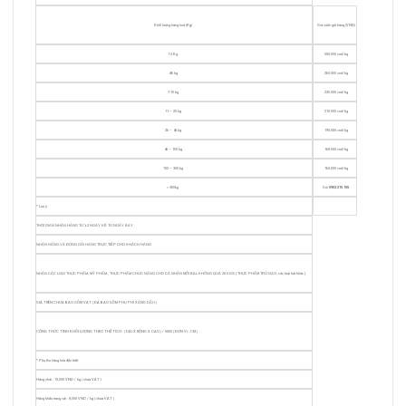
Khối lượng hàng hoá (Kg)
Giá cước gửi hàng (VNĐ)
1-3 Kg
550.000 vnd/kg
4-6 kg
260.000 vnd/kg
7-10 kg
220.000 vnd/kg
11 – 25 kg
210.000 vnd/kg
26 – 45 kg
195.000 vnd/kg
45 – 100 kg
168.000 vnd/kg
100 – 300 kg
165.000 vnd/kg
> 300kg
Gọi
0903.215.155
* Lưu ý
THỜI GIAN NHẬN HÀNG TỪ 1-2 NGÀY KỂ TỪ NGÀY BAY
NHẬN HÀNG VÀ ĐÓNG GÓI HÀNG TRỰC TIẾP CHO KHÁCH HÀNG
NHẬN CÁC LOẠI THỰC PHẨM, MỸ PHẨM , THỰC PHẨM CHỨC NĂNG CHO CÁ NHÂN MỖI BILL KHÔNG QUÁ 20 KGS ( THỰC PHẨM TRỪ GẠO, các loại hạt khác )
GIÁ TRÊN CHƯA BAO GỒM VAT ( ĐÃ BAO GỒM PHỤ PHÍ XĂNG DẦU )
CÔNG THỨC TÍNH KHỐI LƯỢNG THEO THỂ TÍCH : ( DÀI X RỘNG X CAO ) / 5000 ( ĐƠN VỊ : CM )
* Phụ thu hàng hóa đặc biệt
Hàng nhái : 15,000 VND / kg ( chưa VAT )
Hàng khẩu trang vải : 8,000 VND / kg ( chưa VAT )