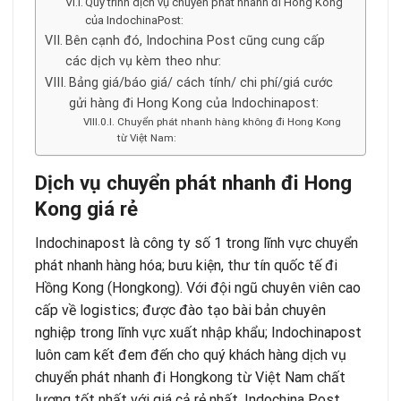
Quy trình dịch vụ chuyển phát nhanh đi Hong Kong
của IndochinaPost:
Bên cạnh đó, Indochina Post cũng cung cấp
các dịch vụ kèm theo như:
Bảng giá/báo giá/ cách tính/ chi phí/giá cước
gửi hàng đi Hong Kong của Indochinapost:
Chuyển phát nhanh hàng không đi Hong Kong
từ Việt Nam:
Dịch vụ chuyển phát nhanh đi Hong
Kong giá rẻ
Indochinapost là công ty số 1 trong lĩnh vực chuyển
phát nhanh hàng hóa; bưu kiện, thư tín quốc tế đi
Hồng Kong (Hongkong). Với đội ngũ chuyên viên cao
cấp về logistics; được đào tạo bài bản chuyên
nghiệp trong lĩnh vực xuất nhập khẩu; Indochinapost
luôn cam kết đem đến cho quý khách hàng
dịch vụ
chuyển phát nhanh đi Hongkong từ Việt Nam
chất
lượng tốt nhất với giá cả rẻ nhất. Indochina Post