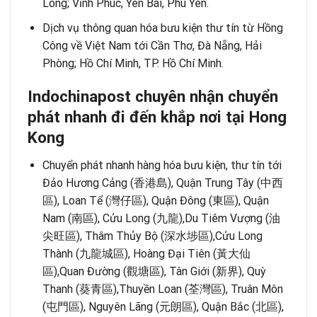
Long; Vĩnh Phúc, Yên Bái, Phú Yên.
Dịch vụ thông quan hóa bưu kiện thư tín từ Hồng
Công về Việt Nam tới Cần Thơ, Đà Nẵng, Hải
Phòng; Hồ Chí Minh, TP. Hồ Chí Minh.
Indochinapost chuyên nhận chuyển
phát nhanh đi đến khắp nơi tại Hong
Kong
Chuyển phát nhanh hàng hóa bưu kiện, thư tín tới
Đảo Hương Cảng (香港島), Quận Trung Tây (中西
區), Loan Tể (灣仔區), Quận Đông (東區), Quận
Nam (南區), Cửu Long (九龍),Du Tiêm Vượng (油
尖旺區), Thâm Thủy Bộ (深水埗區),Cửu Long
Thành (九龍城區), Hoàng Đại Tiên (黃大仙
區),Quan Đường (觀塘區), Tân Giới (新界), Quỳ
Thanh (葵青區),Thuyền Loan (荃灣區), Truân Môn
(屯門區), Nguyên Lãng (元朗區), Quận Bắc (北區),