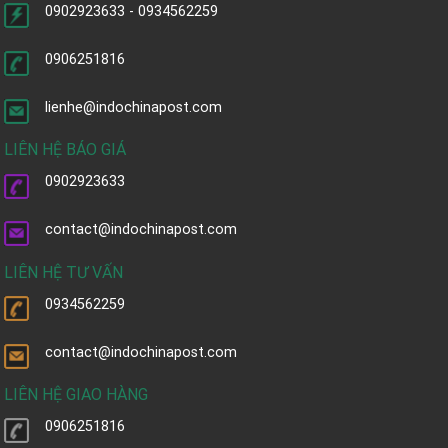
0902923633 - 0934562259
0906251816
lienhe@indochinapost.com
LIÊN HỆ BÁO GIÁ
0902923633
contact@indochinapost.com
LIÊN HỆ TƯ VẤN
0934562259
contact@indochinapost.com
LIÊN HỆ GIAO HÀNG
0906251816