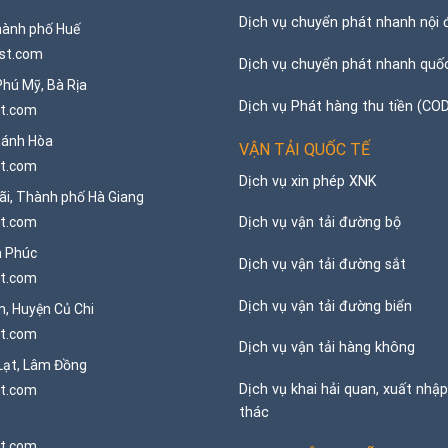
Dịch vụ chuyển phát nhanh nội 
Thành phố Huế
ost.com
Dịch vụ chuyển phát nhanh quố
Phú Mỹ, Bà Rịa
Dịch vụ Phát hàng thu tiền (CO
st.com
hánh Hòa
VẬN TẢI QUỐC TẾ
st.com
Dịch vụ xin phép XNK
ãi, Thành phố Hà Giang
Dịch vụ vận tải đường bộ
st.com
h Phúc
Dịch vụ vận tải đường sắt
st.com
Dịch vụ vận tải đường biển
n, Huyện Củ Chi
st.com
Dịch vụ vận tải hàng không
Lạt, Lâm Đồng
Dịch vụ khai hải quan, xuất nhậ
st.com
thác
st.com