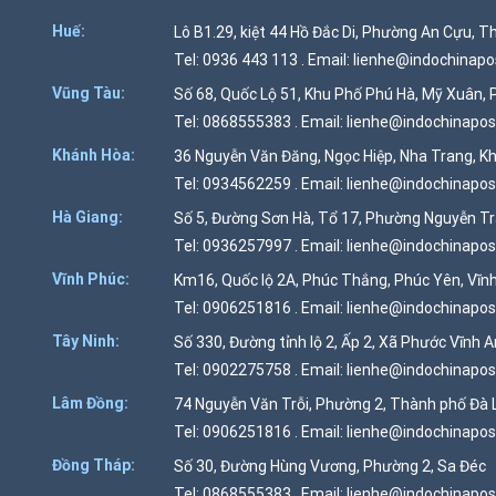
Huế:
Lô B1.29, kiệt 44 Hồ Đắc Di, Phường An Cựu, 
Tel: 0936 443 113 . Email: lienhe@indochinap
Vũng Tàu:
Số 68, Quốc Lộ 51, Khu Phố Phú Hà, Mỹ Xuân, 
Tel: 0868555383 . Email: lienhe@indochinapo
Khánh Hòa:
36 Nguyễn Văn Đăng, Ngọc Hiệp, Nha Trang, K
Tel: 0934562259 . Email: lienhe@indochinapo
Hà Giang:
Số 5, Đường Sơn Hà, Tổ 17, Phường Nguyễn Tr
Tel: 0936257997 . Email: lienhe@indochinapo
Vĩnh Phúc:
Km16, Quốc lộ 2A, Phúc Thắng, Phúc Yên, Vĩn
Tel: 0906251816 . Email: lienhe@indochinapo
Tây Ninh:
Số 330, Đường tỉnh lộ 2, Ấp 2, Xã Phước Vĩnh A
Tel: 0902275758 . Email: lienhe@indochinapo
Lâm Đồng:
74 Nguyễn Văn Trỗi, Phường 2, Thành phố Đà 
Tel: 0906251816 . Email: lienhe@indochinapo
Đồng Tháp:
Số 30, Đường Hùng Vương, Phường 2, Sa Đéc
Tel: 0868555383 . Email: lienhe@indochinapo