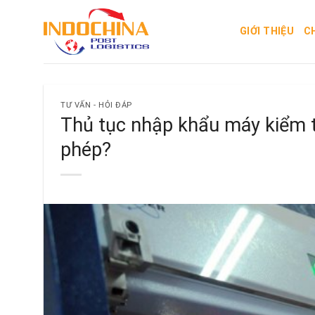
Skip
to
GIỚI THIỆU
C
content
TƯ VẤN - HỎI ĐÁP
Thủ tục nhập khẩu máy kiểm tr
phép?