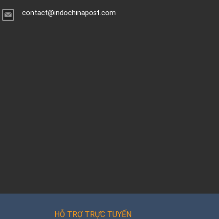
contact@indochinapost.com
HỖ TRỢ TRỰC TUYẾN