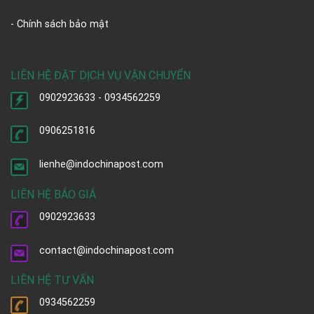
- Chính sách bảo mật
LIÊN HỆ ĐẶT DỊCH VỤ VẬN CHUYỂN
0902923633 - 0934562259
0906251816
lienhe@indochinapost.com
LIÊN HỆ BÁO GIÁ
0902923633
contact@indochinapost.com
LIÊN HỆ TƯ VẤN
0934562259