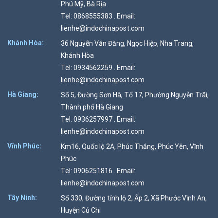
Phú Mỹ, Bà Rịa
Tel: 0868555383 . Email:
lienhe@indochinapost.com
Khánh Hòa:
36 Nguyễn Văn Đăng, Ngọc Hiệp, Nha Trang,
Khánh Hòa
Tel: 0934562259 . Email:
lienhe@indochinapost.com
Hà Giang:
Số 5, Đường Sơn Hà, Tổ 17, Phường Nguyễn Trãi,
Thành phố Hà Giang
Tel: 0936257997 . Email:
lienhe@indochinapost.com
Vĩnh Phúc:
Km16, Quốc lộ 2A, Phúc Thắng, Phúc Yên, Vĩnh
Phúc
Tel: 0906251816 . Email:
lienhe@indochinapost.com
Tây Ninh:
Số 330, Đường tỉnh lộ 2, Ấp 2, Xã Phước Vĩnh An,
Huyện Củ Chi