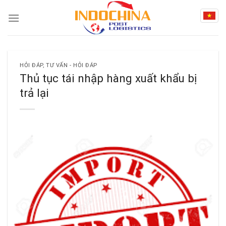
Skip
to
content
HỎI ĐÁP
,
TƯ VẤN - HỎI ĐÁP
Thủ tục tái nhập hàng xuất khẩu bị
trả lại