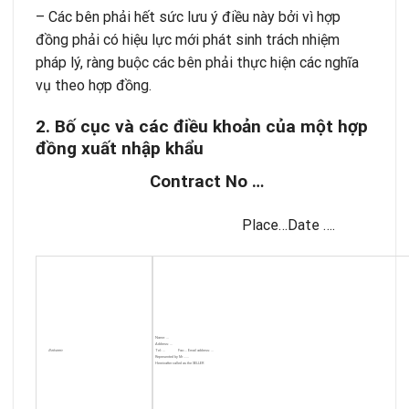
– Các bên phải hết sức lưu ý điều này bởi vì hợp
đồng phải có hiệu lực mới phát sinh trách nhiệm
pháp lý, ràng buộc các bên phải thực hiện các nghĩa
vụ theo hợp đồng.
2. Bố cục và các điều khoản của một hợp
đồng xuất nhập khẩu
Contract No …
Place…Date ….
Name: …
Address: …
Between
:
Tel: … Fax:… Email address: …
Represented by Mr ……
Hereinafter called as the SELLER