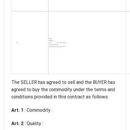
Name: …
Address: …
And:
Tel: … Fax:… Email address: …
Represented by Mr ……
Hereinafter called as the BUYER
The SELLER has agreed to sell and the BUYER has
agreed to buy the commodity under the terms and
conditions provided in this contract as follows:
Art. 1
: Commodity :
Art. 2
: Quality :