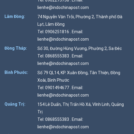
Tel: 0902275758 . Email:
lienhe@indochinapost.com
Lâm Đồng:
74 Nguyễn Văn Trỗi, Phường 2, Thành phố Đà
Lạt, Lâm Đồng
Tel: 0906251816 . Email:
lienhe@indochinapost.com
Đồng Tháp:
Số 30, Đường Hùng Vương, Phường 2, Sa Đéc
Tel: 0868555383 . Email:
lienhe@indochinapost.com
Bình Phước:
Số 79 QL14, KP. Xuân Đồng, Tân Thiện, Đồng
Xoài, Bình Phước
Tel: 0901494677 . Email:
lienhe@indochinapost.com
Quảng Trị:
154 Lê Duẩn, Thị Trấn Hồ Xá, Vĩnh Linh, Quảng
Trị
Tel: 0868555383 . Email:
lienhe@indochinapost.com