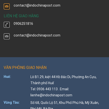
contact@indochinapost.com
LIÊN HỆ GIAO HÀNG
0906251816
contact@indochinapost.com
VĂN PHÒNG GIAO NHẬN
Huế:
Lô B1.29, kiệt 44 Hồ Đắc Di, Phường An Cựu,
Thành phố Huế
Tel: 0936 443 113 . Email:
lienhe@indochinapost.com
Vũng Tàu:
Số 68, Quốc Lộ 51, Khu Phố Phú Hà, Mỹ Xuân,
Phú Mỹ, Bà Rịa