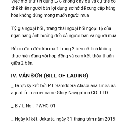
Việc mở thư tín dụng L/C không đầy đủ và cụ thể có
thể khiến người bán lợi dụng sơ hở để cung cấp hàng
hóa không đúng mong muốn người mua
Tỷ giá ngoại hối , trang thái ngoại hối ngoại tệ của
ngân hàng ảnh hưởng đến cả người bán và người mua
Rủi ro đạo đức khi mà 1 trong 2 bên cố tình không
thực hiện đúng với hợp đồng và cam kết thỏa thuận
giữa 2 bên.
IV. VẬN ĐƠN (BILL OF LADING)
_ Được ký kết bởi PT. Samddera Alasbuana Lines as
agent for carrier name Glory Navigation CO., LTD.
_ B / L No .: PWHG-01
_ Ngày kí kết: Jakarta, ngày 31 tháng tám năm 2015