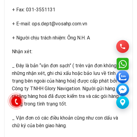
+ Fax: 031-3551131
+ E-mail: ops.dept@vosahp.com.vn
+ Người chịu trách nhiệm: Ông N.H. A
Nhận xét:
_ Đây là bản “vận đơn sạch” ( trên vận đơn không có
những nhận xét, ghi chú xấu hoặc bảo lưu về tình
trạng bên ngoài của hàng hóa) được cấp phát bởi
Công ty TNHH Glory Navigation. Người gửi hàng chỉ
ra rằng hàng hoá đã được kiểm tra và các gói hàng
đang trong tình trạng tốt.
_ Vận đơn có các điều khoản cũng như con dấu và
chữ ký của bên giao hàng.