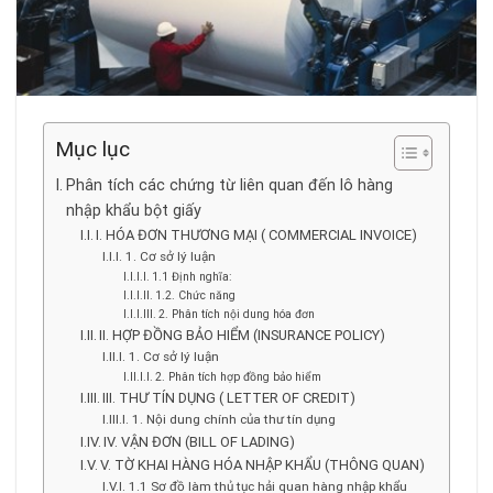
Mục lục
Phân tích các chứng từ liên quan đến lô hàng
nhập khẩu bột giấy
I. HÓA ĐƠN THƯƠNG MẠI ( COMMERCIAL INVOICE)
1. Cơ sở lý luận
1.1 Định nghĩa:
1.2. Chức năng
2. Phân tích nội dung hóa đơn
II. HỢP ĐỒNG BẢO HIỂM (INSURANCE POLICY)
1. Cơ sở lý luận
2. Phân tích hợp đồng bảo hiểm
III. THƯ TÍN DỤNG ( LETTER OF CREDIT)
1. Nội dung chính của thư tín dụng
IV. VẬN ĐƠN (BILL OF LADING)
V. TỜ KHAI HÀNG HÓA NHẬP KHẨU (THÔNG QUAN)
1.1 Sơ đồ làm thủ tục hải quan hàng nhập khẩu