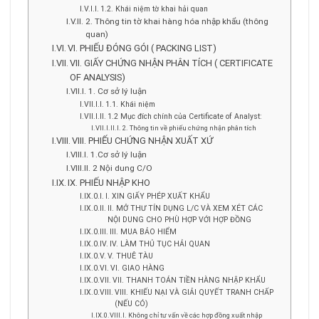
1.2. Khái niệm tờ khai hải quan
2. Thông tin tờ khai hàng hóa nhập khẩu (thông
quan)
VI. PHIẾU ĐÓNG GÓI ( PACKING LIST)
VII. GIẤY CHỨNG NHẬN PHÂN TÍCH ( CERTIFICATE
OF ANALYSIS)
1. Cơ sở lý luận
1.1. Khái niệm
1.2 Mục đích chính của Certificate of Analyst:
2. Thông tin về phiếu chứng nhận phân tích
VIII. PHIẾU CHỨNG NHẬN XUẤT XỨ
1.Cơ sở lý luận
2 Nội dung C/O
IX. PHIẾU NHẬP KHO
I. XIN GIẤY PHÉP XUẤT KHẨU
II. MỞ THƯ TÍN DỤNG L/C VÀ XEM XÉT CÁC
NỘI DUNG CHO PHÙ HỢP VỚI HỢP ĐỒNG
III. MUA BẢO HIỂM
IV. LÀM THỦ TỤC HẢI QUAN
V. THUÊ TÀU
VI. GIAO HÀNG
VII. THANH TOÁN TIỀN HÀNG NHẬP KHẨU
VIII. KHIẾU NẠI VÀ GIẢI QUYẾT TRANH CHẤP
(NẾU CÓ)
Không chỉ tư vấn về các hợp đồng xuất nhập