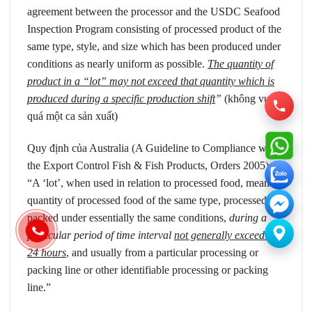
agreement between the processor and the USDC Seafood
Inspection Program consisting of processed product of the
same type, style, and size which has been produced under
conditions as nearly uniform as possible.
The quantity of
product in a “lot” may not exceed that quantity which is
produced during a specific production shift
”
(không vượt
quá một ca sản xuất)
Quy định của Australia (A Guideline to Compliance with
the Export Control Fish & Fish Products, Orders 2005):
“A ‘lot’, when used in relation to processed food, means a
quantity of processed food of the same type, processed or
packed under essentially the same conditions,
during a
particular period of time interval
not generally exceeding
24 hours
, and usually from a particular processing or
packing line or other identifiable processing or packing
line.”