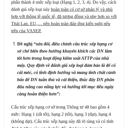
phân thành 4 mức xếp loại (Hạng 1, 2, 3, 4). Do vậy, cách
đánh giá xếp loại này
hoàn toàn có cơ sở pháp lý và phù
hợp với thông lệ quốc tế, đã tương đồng và nhẹ hơn so với
Thái Lan. EU,… nên hoàn toàn đáp ứng kiến nghị nêu
trên của VASEP.
Đề nghị
“sửa đổi, điều chỉnh cấu trúc xếp hạng cơ
sở chế biến theo hướng khuyến khích các DN làm
tốt hơn trong hoạt động kiểm soát ATTP của nhà
máy. Quy định về đánh giá xếp loại đảm bảo là để có
cái mốc, có tính định hướng và mang tính chất cảnh
báo để DN tuân thủ và cải thiện, thúc đẩy DN
phấn
đấu nâng cao năng lực và hướng tới mục tiêu ngày
càng hoàn thiện hơn”:
Cấu trúc xếp hạng cơ sở trong Thông tư 48 bao gồm 4
mức: Hạng 1 (rất tốt), hạng 2 (tốt), hạng 3 (đạt), hạng 4
(không đạt). Cấu trúc xếp hạng này đã rõ ràng và có tính