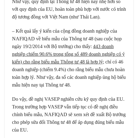
Như vậy, quy định tại Thông tư 48 hiện nay nhẹ hơn so
với quy định của EU, hoàn toàn phù hợp với nước có trình
độ tương đồng với Việt Nam (như Thái Lan).
– Kết quả lấy ý kiến của cộng đồng doanh nghiệp của
NAFIQAD về biểu mẫu của Thông tư 48 (sau cuộc họp
ngày 19/2/2014 với Bộ trưởng) cho thấy:
443 doanh
nghiệp chiếm 90.6% trong tổng số 489 doanh nghiệp có ý
kiến) cho rằng biểu mẫu Thông tư 48 là hợp lý
; chỉ có 46
doanh nghiệp (chiếm 9.4%) cho rằng biểu mẫu chưa hoàn
toàn hợp lý. Như vậy, đa số các doanh nghiệp ủng hộ biểu
mẫu hiện nay tại Thông tư 48.
Do vậy, đề nghị VASEP nghiên cứu kỹ quy định của EU.
Trong trường hợp VASEP vẫn tiếp tục có đề nghị điều
chỉnh biểu mẫu, NAFIQAD sẽ xem xét đề xuất Bộ trưởng
cho phép sửa đổi Thông tư 48 để áp dụng đúng biểu mẫu
của EU.