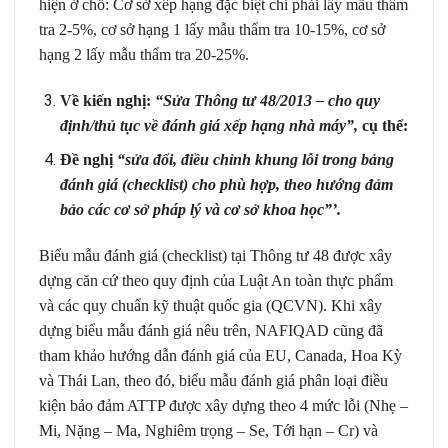
hiện ở chỗ: Cơ sở xếp hạng đặc biệt chỉ phải lấy mẫu thẩm
tra 2-5%, cơ sở hạng 1 lấy mẫu thẩm tra 10-15%, cơ sở
hạng 2 lấy mẫu thẩm tra 20-25%.
Về kiến nghị:
“Sửa Thông tư 48/2013 – cho quy
định/thủ tục về đánh giá xếp hạng nhà máy”,
cụ thể:
Đề nghị
“sửa đổi, điều chỉnh khung lỗi trong bảng
đánh giá (checklist) cho phù hợp, theo hướng đảm
bảo các cơ sở pháp lý và cơ sở khoa học”’.
Biểu mẫu đánh giá (checklist) tại Thông tư 48 được xây
dựng căn cứ theo quy định của Luật An toàn thực phẩm
và các quy chuẩn kỹ thuật quốc gia (QCVN). Khi xây
dựng biểu mẫu đánh giá nêu trên, NAFIQAD cũng đã
tham khảo hướng dẫn đánh giá của EU, Canada, Hoa Kỳ
và Thái Lan, theo đó, biểu mẫu đánh giá phân loại điều
kiện bảo đảm ATTP được xây dựng theo 4 mức lỗi (Nhẹ –
Mi, Nặng – Ma, Nghiêm trọng – Se, Tới hạn – Cr) và