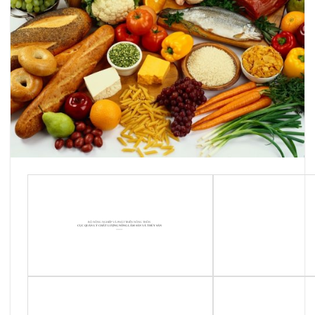
BỘ NÔNG NGHIỆP VÀ PHÁT TRIỂN NÔNG THÔN
CỤC QUẢN LÝ CHẤT LƯỢNG NÔNG LÂM SẢN VÀ THỦY SẢN
——-