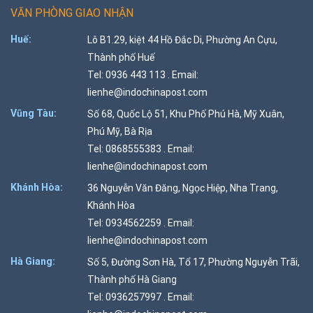
VĂN PHÒNG GIAO NHẬN
Huế:
Lô B1.29, kiệt 44 Hồ Đắc Di, Phường An Cựu,
Thành phố Huế
Tel: 0936 443 113 . Email:
lienhe@indochinapost.com
Vũng Tàu:
Số 68, Quốc Lộ 51, Khu Phố Phú Hà, Mỹ Xuân,
Phú Mỹ, Bà Rịa
Tel: 0868555383 . Email:
lienhe@indochinapost.com
Khánh Hòa:
36 Nguyễn Văn Đăng, Ngọc Hiệp, Nha Trang,
Khánh Hòa
Tel: 0934562259 . Email:
lienhe@indochinapost.com
Hà Giang:
Số 5, Đường Sơn Hà, Tổ 17, Phường Nguyễn Trãi,
Thành phố Hà Giang
Tel: 0936257997 . Email: