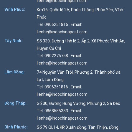
lienhe@indochinapost.com
Vĩnh Phúc:
Km16, Quốc lộ 2A, Phúc Thắng, Phúc Yên, Vĩnh
Phúc
Tel: 0906251816 . Email:
lienhe@indochinapost.com
Tây Ninh:
Số 330, Đường tỉnh lộ 2, Ấp 2, Xã Phước Vĩnh An,
Huyện Củ Chi
Tel: 0902275758 . Email:
lienhe@indochinapost.com
Lâm Đồng:
74 Nguyễn Văn Trỗi, Phường 2, Thành phố Đà
Lạt, Lâm Đồng
Tel: 0906251816 . Email:
lienhe@indochinapost.com
Đồng Tháp:
Số 30, Đường Hùng Vương, Phường 2, Sa Đéc
Tel: 0868555383 . Email:
lienhe@indochinapost.com
Bình Phước:
Số 79 QL14, KP. Xuân Đồng, Tân Thiện, Đồng