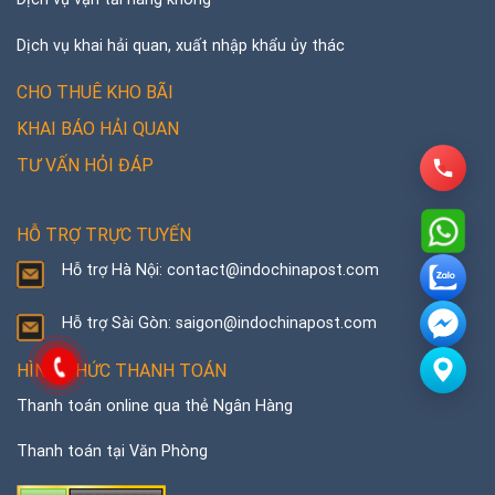
Dịch vụ khai hải quan, xuất nhập khẩu ủy thác
CHO THUÊ KHO BÃI
KHAI BÁO HẢI QUAN
TƯ VẤN HỎI ĐÁP
HỖ TRỢ TRỰC TUYẾN
Hỗ trợ Hà Nội: contact@indochinapost.com
Hỗ trợ Sài Gòn: saigon@indochinapost.com
HÌNH THỨC THANH TOÁN
Thanh toán online qua thẻ Ngân Hàng
Thanh toán tại Văn Phòng