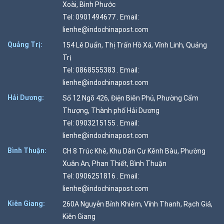
Xoài, Bình Phước
Tel: 0901494677 . Email:
lienhe@indochinapost.com
Quảng Trị:
154 Lê Duẩn, Thị Trấn Hồ Xá, Vĩnh Linh, Quảng
Trị
Tel: 0868555383 . Email:
lienhe@indochinapost.com
Hải Dương:
Số 12 Ngõ 426, Điện Biên Phủ, Phường Cẩm
Thượng, Thành phố Hải Dương
Tel: 0903215155 . Email:
lienhe@indochinapost.com
Bình Thuận:
CH 8 Trúc Khê, Khu Dân Cư Kênh Bàu, Phường
Xuân An, Phan Thiết, Bình Thuận
Tel: 0906251816 . Email:
lienhe@indochinapost.com
Kiên Giang:
260A Nguyễn Bỉnh Khiêm, Vĩnh Thanh, Rạch Giá,
Kiên Giang