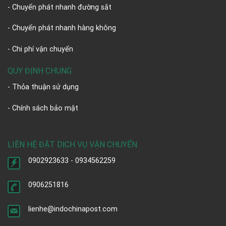
- Chuyển phát nhanh đường sắt
- Chuyển phát nhanh hàng không
- Chi phí vận chuyển
QUY ĐỊNH CHUNG
- Thỏa thuận sử dụng
- Chính sách bảo mật
LIÊN HỆ ĐẶT DỊCH VỤ VẬN CHUYỂN
0902923633 - 0934562259
0906251816
lienhe@indochinapost.com