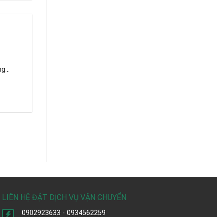
g
...
LIÊN HỆ ĐẶT DỊCH VỤ VẬN CHUYỂN
0902923633 - 0934562259