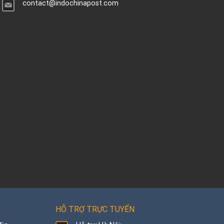
contact@indochinapost.com
HỖ TRỢ TRỰC TUYẾN