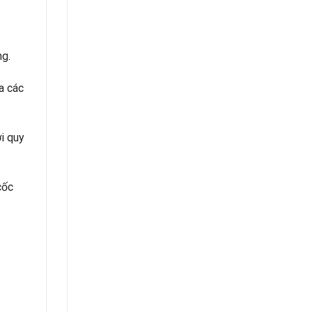
ng.
a các
i quy
cốc