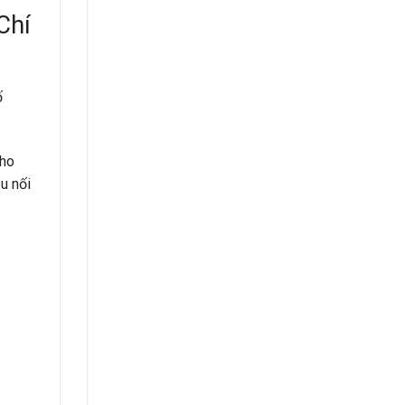
Chí
ố
cho
u nối