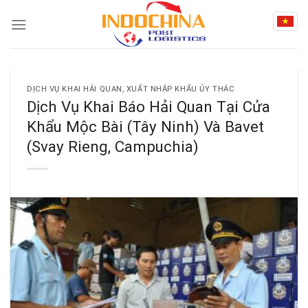
Skip
to
content
DỊCH VỤ KHAI HẢI QUAN, XUẤT NHẬP KHẨU ỦY THÁC
Dịch Vụ Khai Báo Hải Quan Tại Cửa
Khẩu Mộc Bài (Tây Ninh) Và Bavet
(Svay Rieng, Campuchia)