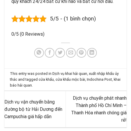
quý khách 24/24 bất cứ khi nào và bất cứ nơi đâu.
5/5 - (1 bình chọn)
0/5
(0 Reviews)
This entry was posted in
Dịch vụ khai hải quan, xuất nhập khẩu ủy
thác
and tagged
cửa khẩu
,
cửa khẩu mộc bài
,
Indochina Post
,
khai
báo hải quan
.
Dịch vụ chuyển phát nhanh
Dịch vụ vận chuyển bằng
Thành phố Hồ Chí Minh –
đường bộ từ Hải Dương đến
Thanh Hóa nhanh chóng giá
Campuchia giá hấp dẫn
rẻ!