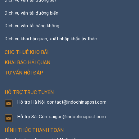
Dịch vụ vận tải đường sắt
Dịch vụ vận tải đường biển
Dịch vụ vận tải hàng không
Dịch vụ khai hải quan, xuất nhập khẩu ủy thác
CHO THUÊ KHO BÃI
KHAI BÁO HẢI QUAN
TƯ VẤN HỎI ĐÁP
HỖ TRỢ TRỰC TUYẾN
Hỗ trợ Hà Nội: contact@indochinapost.com
Hỗ trợ Sài Gòn: saigon@indochinapost.com
HÌNH THỨC THANH TOÁN