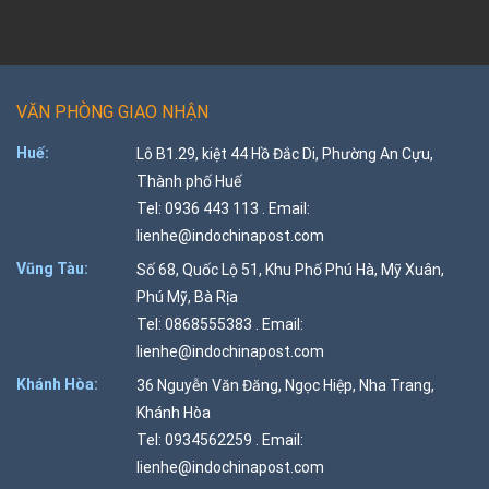
VĂN PHÒNG GIAO NHẬN
Huế:
Lô B1.29, kiệt 44 Hồ Đắc Di, Phường An Cựu,
Thành phố Huế
Tel: 0936 443 113 . Email:
lienhe@indochinapost.com
Vũng Tàu:
Số 68, Quốc Lộ 51, Khu Phố Phú Hà, Mỹ Xuân,
Phú Mỹ, Bà Rịa
Tel: 0868555383 . Email:
lienhe@indochinapost.com
Khánh Hòa:
36 Nguyễn Văn Đăng, Ngọc Hiệp, Nha Trang,
Khánh Hòa
Tel: 0934562259 . Email:
lienhe@indochinapost.com