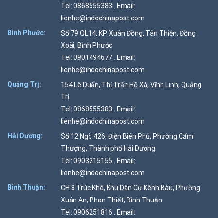
Tel: 0868555383 . Email:
lienhe@indochinapost.com
Bình Phước:
Số 79 QL14, KP. Xuân Đồng, Tân Thiện, Đồng
Xoài, Bình Phước
Tel: 0901494677 . Email:
lienhe@indochinapost.com
Quảng Trị:
154 Lê Duẩn, Thị Trấn Hồ Xá, Vĩnh Linh, Quảng
Trị
Tel: 0868555383 . Email:
lienhe@indochinapost.com
Hải Dương:
Số 12 Ngõ 426, Điện Biên Phủ, Phường Cẩm
Thượng, Thành phố Hải Dương
Tel: 0903215155 . Email:
lienhe@indochinapost.com
Bình Thuận:
CH 8 Trúc Khê, Khu Dân Cư Kênh Bàu, Phường
Xuân An, Phan Thiết, Bình Thuận
Tel: 0906251816 . Email: