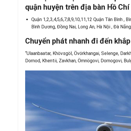
quận huyện trên địa bàn Hồ Chí
Quận 1,2,3,4,5,6,7,8,9,10,11,12 Quận Tân Bình , B
Bình Dương, Đồng Nai, Long An, Hà Nội , Đà Nẵng
Chuyển phát nhanh đi đến khắp
“Ulaanbaatar, Khövsgöl, Övörkhangai, Selenge, Darkh
Dornod, Khentii, Zavkhan, Ömnögovi, Dornogovi, Bul