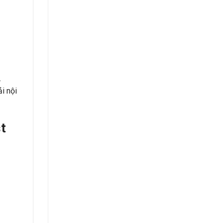
.
i nội
t