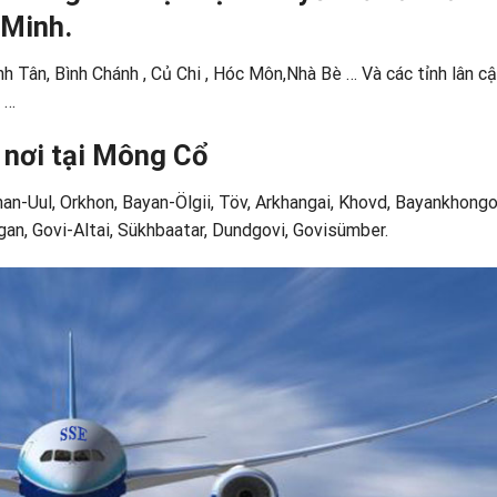
 Minh.
ình Tân, Bình Chánh , Củ Chi , Hóc Môn,Nhà Bè … Và các tỉnh lân c
 …
 nơi tại Mông Cổ
an-Uul, Orkhon, Bayan-Ölgii, Töv, Arkhangai, Khovd, Bayankhongor
gan, Govi-Altai, Sükhbaatar, Dundgovi, Govisümber.