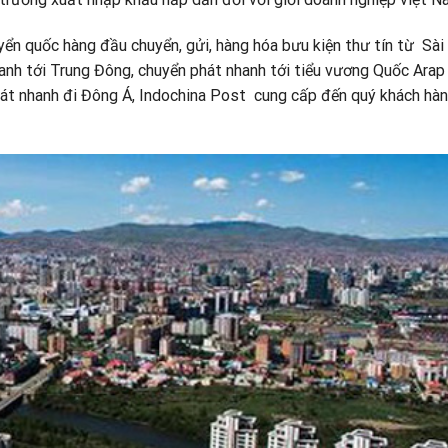
ển quốc hàng đầu chuyển, gửi, hàng hóa bưu kiện thư tín từ Sài
anh tới Trung Đông
,
chuyển phát nhanh tới tiểu vương Quốc Arap
 phát nhanh đi Đông Á, Indochina Post cung cấp đến quý khách hà