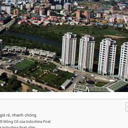
giá rẻ, nhanh chóng.
đi Mông Cổ của Indochina Post:
a Indochina Post gồm: