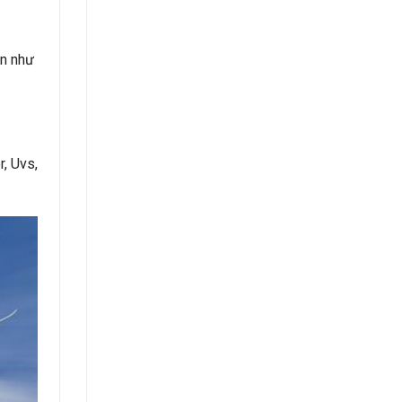
ận như
, Uvs,