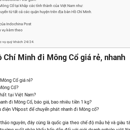
Mông Cổ tại khắp các tỉnh thành của Việt Nam như:
yển từ tất cả các quận huyện trên địa bàn Hồ Chí Minh.
 của Indochina Post
h vụ kèm theo
ục vụ quý khách 24/24.
 Chí Minh đi Mông Cổ giá rẻ, nhanh
 Mông Cổ giá rẻ?
 Mông Cổ?
nhất tại Việt Nam?
anh đi Mông Cổ, báo giá, bao nhiêu tiền 1 kg?
u điện VNpost để chuyển phát nhanh đi Mông cổ?
hảo nguyên, đây cùng là quốc gia theo chế độ mẫu hệ và giàu tà
 trường xuất nhập khẩu hấp dẫn đối với giới doanh nghiệp việt 