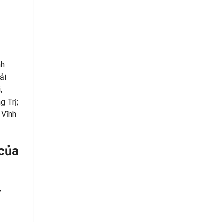
nh
ải
,
g Trị;
 Vĩnh
 của
,