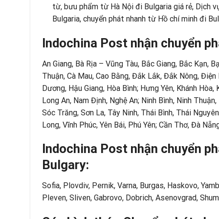
từ, bưu phẩm từ Hà Nội đi Bulgaria giá rẻ,
Dịch v
Bulgaria
,
chuyển phát nhanh từ Hồ chí minh đi Bul
Indochina Post nhận chuyển ph
An Giang, Bà Rịa – Vũng Tàu, Bắc Giang, Bắc Kạn, Bạ
Thuận, Cà Mau, Cao Bằng, Đắk Lắk, Đắk Nông, Điện B
Dương, Hậu Giang, Hòa Bình; Hưng Yên, Khánh Hòa, K
Long An, Nam Định, Nghệ An; Ninh Bình, Ninh Thuận,
Sóc Trăng, Sơn La, Tây Ninh, Thái Bình, Thái Nguyên
Long, Vĩnh Phúc, Yên Bái, Phú Yên; Cần Thơ, Đà Nẵng
Indochina Post nhận chuyển ph
Bulgary:
Sofia, Plovdiv, Pernik, Varna, Burgas, Haskovo, Yam
Pleven, Sliven, Gabrovo, Dobrich, Asenovgrad, Shume