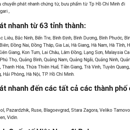
ụ chuyển phát nhanh chứng từ, bưu phẩm từ Tp Hồ Chí Minh đi
gari
,
át nhanh từ 63 tỉnh thành:
c Liêu, Bắc Ninh, Bến Tre; Bình Định, Bình Dương, Bình Phước, Bì
iên; Đồng Nai, Đồng Tháp, Gia Lai, Hà Giang, Hà Nam, Hà Tĩnh, H
iên Giang, Kon Tum, Lai Châu, Lâm Đồng, Lạng Sơn, Malaysia Cai
 Phú Thọ, Quảng Bình, Quảng Nam, Quảng Ngãi, Quảng Ninh, Quản
, Thanh Hóa, Thừa Thiên Huế; Tiền Giang, Trà Vinh, Tuyên Quang,
, Hải Phòng, Hà Nội, TP. Hồ Chí Minh.
át nhanh đến các tất cả các thành phố
bol, Pazardzhik, Ruse, Blagoevgrad, Stara Zagora, Veliko Tarnovo
n, Vidin.