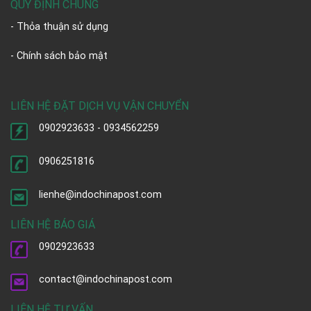
QUY ĐỊNH CHUNG
- Thỏa thuận sử dụng
- Chính sách bảo mật
LIÊN HỆ ĐẶT DỊCH VỤ VẬN CHUYỂN
0902923633 - 0934562259
0906251816
lienhe@indochinapost.com
LIÊN HỆ BÁO GIÁ
0902923633
contact@indochinapost.com
LIÊN HỆ TƯ VẤN