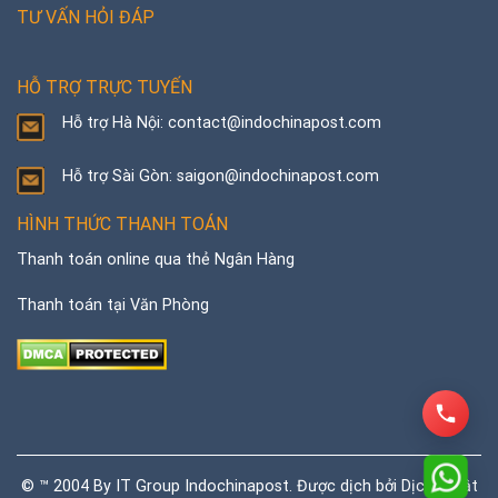
TƯ VẤN HỎI ĐÁP
HỖ TRỢ TRỰC TUYẾN
Hỗ trợ Hà Nội: contact@indochinapost.com
Hỗ trợ Sài Gòn: saigon@indochinapost.com
HÌNH THỨC THANH TOÁN
Thanh toán online qua thẻ Ngân Hàng
Thanh toán tại Văn Phòng
© ™ 2004 By IT Group Indochinapost. Được dịch bởi
Dịch thuật