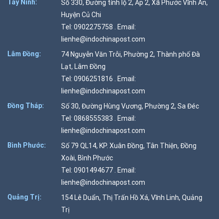
Tây Ninh:
Số 330, Đường tỉnh lộ 2, Ấp 2, Xã Phước Vĩnh An,
Huyện Củ Chi
Tel: 0902275758 . Email:
lienhe@indochinapost.com
Lâm Đồng:
74 Nguyễn Văn Trỗi, Phường 2, Thành phố Đà
Lạt, Lâm Đồng
Tel: 0906251816 . Email:
lienhe@indochinapost.com
Đồng Tháp:
Số 30, Đường Hùng Vương, Phường 2, Sa Đéc
Tel: 0868555383 . Email:
lienhe@indochinapost.com
Bình Phước:
Số 79 QL14, KP. Xuân Đồng, Tân Thiện, Đồng
Xoài, Bình Phước
Tel: 0901494677 . Email:
lienhe@indochinapost.com
Quảng Trị:
154 Lê Duẩn, Thị Trấn Hồ Xá, Vĩnh Linh, Quảng
Trị