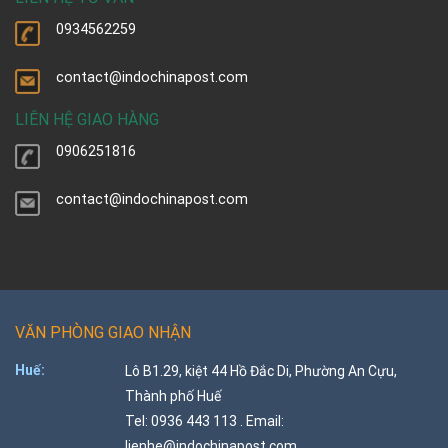
0934562259
contact@indochinapost.com
LIÊN HỆ GIAO HÀNG
0906251816
contact@indochinapost.com
VĂN PHÒNG GIAO NHẬN
Huế:
Lô B1.29, kiệt 44 Hồ Đắc Di, Phường An Cựu,
Thành phố Huế
Tel: 0936 443 113 . Email:
lienhe@indochinapost.com