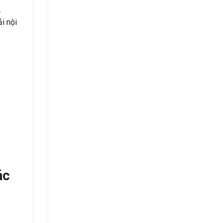
.
i nội
ác