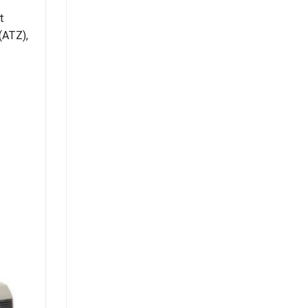
t
(ATZ),