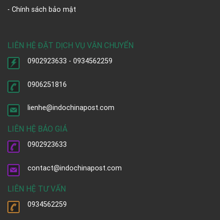
- Chính sách bảo mật
LIÊN HỆ ĐẶT DỊCH VỤ VẬN CHUYỂN
0902923633 - 0934562259
0906251816
lienhe@indochinapost.com
LIÊN HỆ BÁO GIÁ
0902923633
contact@indochinapost.com
LIÊN HỆ TƯ VẤN
0934562259