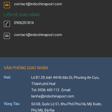
contact@indochinapost.com
LIÊN HỆ GIAO HÀNG
0906251816
contact@indochinapost.com
VĂN PHÒNG GIAO NHẬN
Huế:
Lô B1.29, kiệt 44 Hồ Đắc Di, Phường An Cựu,
Thành phố Huế
Tel: 0936 443 113 . Email:
lienhe@indochinapost.com
Vũng Tàu:
Số 68, Quốc Lộ 51, Khu Phố Phú Hà, Mỹ Xuân,
Phú Mỹ, Bà Rịa