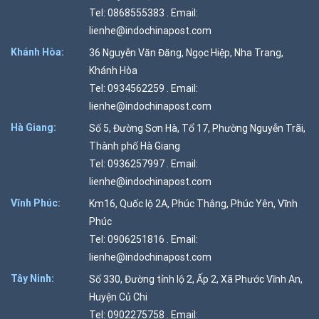
Tel: 0868555383 . Email:
lienhe@indochinapost.com
Khánh Hòa:
36 Nguyễn Văn Đăng, Ngọc Hiệp, Nha Trang,
Khánh Hòa
Tel: 0934562259 . Email:
lienhe@indochinapost.com
Hà Giang:
Số 5, Đường Sơn Hà, Tổ 17, Phường Nguyễn Trãi,
Thành phố Hà Giang
Tel: 0936257997 . Email:
lienhe@indochinapost.com
Vĩnh Phúc:
Km16, Quốc lộ 2A, Phúc Thắng, Phúc Yên, Vĩnh
Phúc
Tel: 0906251816 . Email:
lienhe@indochinapost.com
Tây Ninh:
Số 330, Đường tỉnh lộ 2, Ấp 2, Xã Phước Vĩnh An,
Huyện Củ Chi
Tel: 0902275758 . Email: