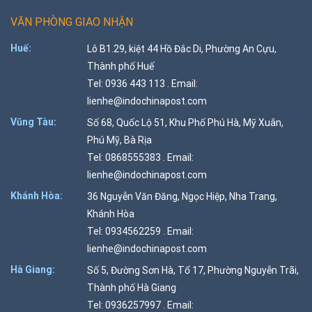
VĂN PHÒNG GIAO NHẬN
Huế:
Lô B1.29, kiệt 44 Hồ Đắc Di, Phường An Cựu,
Thành phố Huế
Tel: 0936 443 113 . Email:
lienhe@indochinapost.com
Vũng Tàu:
Số 68, Quốc Lộ 51, Khu Phố Phú Hà, Mỹ Xuân,
Phú Mỹ, Bà Rịa
Tel: 0868555383 . Email:
lienhe@indochinapost.com
Khánh Hòa:
36 Nguyễn Văn Đăng, Ngọc Hiệp, Nha Trang,
Khánh Hòa
Tel: 0934562259 . Email:
lienhe@indochinapost.com
Hà Giang:
Số 5, Đường Sơn Hà, Tổ 17, Phường Nguyễn Trãi,
Thành phố Hà Giang
Tel: 0936257997 . Email: