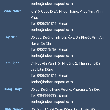
lienhe@indochinapost.com
Vĩnh Phúc:
Km16, Quốc lộ 2A, Phúc Thắng, Phúc Yên, Vĩnh
Phúc
Tel: 0906251816 . Email:
lienhe@indochinapost.com
Tây Ninh:
Số 330, Đường tỉnh lộ 2, Ấp 2, Xã Phước Vĩnh An,
Huyện Củ Chi
Tel: 0902275758 . Email:
lienhe@indochinapost.com
Lâm Đồng:
74 Nguyễn Văn Trỗi, Phường 2, Thành phố Đà
Lạt, Lâm Đồng
Tel: 0906251816 . Email:
lienhe@indochinapost.com
Đồng Tháp:
Số 30, Đường Hùng Vương, Phường 2, Sa Đéc
Tel: 0868555383 . Email:
lienhe@indochinapost.com
Bình Phước:
Số 79 QL14, KP. Xuân Đồng, Tân Thiện, Đồng