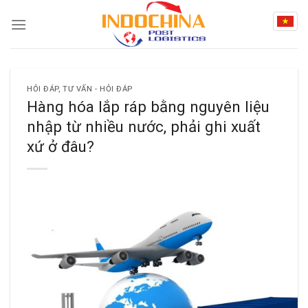
Skip
to
content
HỎI ĐÁP
,
TƯ VẤN - HỎI ĐÁP
Hàng hóa lắp ráp bằng nguyên liệu
nhập từ nhiều nước, phải ghi xuất
xứ ở đâu?