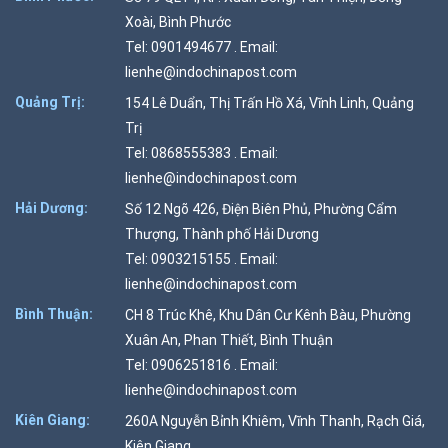
Xoài, Bình Phước
Tel: 0901494677 . Email:
lienhe@indochinapost.com
Quảng Trị:
154 Lê Duẩn, Thị Trấn Hồ Xá, Vĩnh Linh, Quảng
Trị
Tel: 0868555383 . Email:
lienhe@indochinapost.com
Hải Dương:
Số 12 Ngõ 426, Điện Biên Phủ, Phường Cẩm
Thượng, Thành phố Hải Dương
Tel: 0903215155 . Email:
lienhe@indochinapost.com
Bình Thuận:
CH 8 Trúc Khê, Khu Dân Cư Kênh Bàu, Phường
Xuân An, Phan Thiết, Bình Thuận
Tel: 0906251816 . Email:
lienhe@indochinapost.com
Kiên Giang:
260A Nguyễn Bỉnh Khiêm, Vĩnh Thanh, Rạch Giá,
Kiên Giang