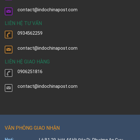
contact@indochinapost.com
LIÊN HỆ TƯ VẤN
0934562259
contact@indochinapost.com
LIÊN HỆ GIAO HÀNG
0906251816
contact@indochinapost.com
VĂN PHÒNG GIAO NHẬN
Huế: