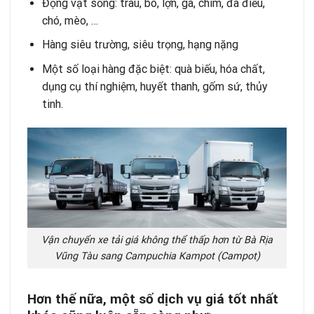
Động vật sống: trâu, bò, lợn, gà, chim, đà điểu,
chó, mèo, …
Hàng siêu trường, siêu trọng, hạng nặng
Một số loại hàng đặc biệt: quà biếu, hóa chất,
dụng cụ thí nghiệm, huyết thanh, gốm sứ, thủy
tinh.
Vận chuyển xe tải giá không thể thấp hơn từ Bà Rịa
Vũng Tàu sang Campuchia Kampot (Campot)
Hơn thế nữa, một số dịch vụ giá tốt nhất