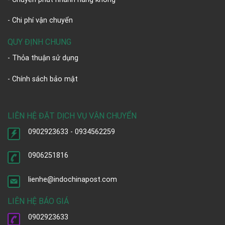
- Chi phí vận chuyển
QUY ĐỊNH CHUNG
- Thỏa thuận sử dụng
- Chính sách bảo mật
LIÊN HỆ ĐẶT DỊCH VỤ VẬN CHUYỂN
0902923633 - 0934562259
0906251816
lienhe@indochinapost.com
LIÊN HỆ BÁO GIÁ
0902923633