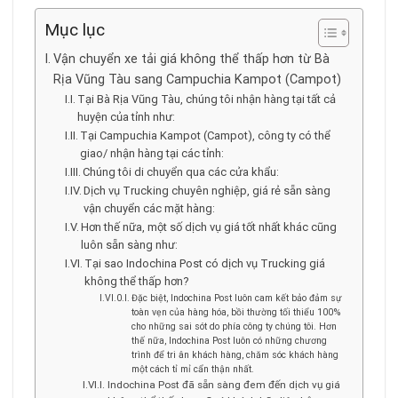
Mục lục
Vận chuyển xe tải giá không thể thấp hơn từ Bà
Rịa Vũng Tàu sang Campuchia Kampot (Campot)
Tại Bà Rịa Vũng Tàu, chúng tôi nhận hàng tại tất cả
huyện của tỉnh như:
Tại Campuchia Kampot (Campot), công ty có thể
giao/ nhận hàng tại các tỉnh:
Chúng tôi di chuyển qua các cửa khẩu:
Dịch vụ Trucking chuyên nghiệp, giá rẻ sẵn sàng
vận chuyển các mặt hàng:
Hơn thế nữa, một số dịch vụ giá tốt nhất khác cũng
luôn sẵn sàng như:
Tại sao Indochina Post có dịch vụ Trucking giá
không thể thấp hơn?
Đặc biệt, Indochina Post luôn cam kết bảo đảm sự
toàn vẹn của hàng hóa, bồi thường tối thiểu 100%
cho những sai sót do phía công ty chúng tôi. Hơn
thế nữa, Indochina Post luôn có những chương
trình để tri ân khách hàng, chăm sóc khách hàng
một cách tỉ mỉ cẩn thận nhất.
Indochina Post đã sẵn sàng đem đến dịch vụ giá