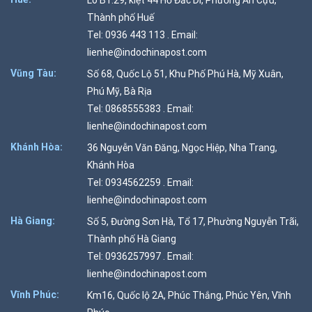
Lô B1.29, kiệt 44 Hồ Đắc Di, Phường An Cựu,
Thành phố Huế
Tel: 0936 443 113 . Email:
lienhe@indochinapost.com
Vũng Tàu:
Số 68, Quốc Lộ 51, Khu Phố Phú Hà, Mỹ Xuân,
Phú Mỹ, Bà Rịa
Tel: 0868555383 . Email:
lienhe@indochinapost.com
Khánh Hòa:
36 Nguyễn Văn Đăng, Ngọc Hiệp, Nha Trang,
Khánh Hòa
Tel: 0934562259 . Email:
lienhe@indochinapost.com
Hà Giang:
Số 5, Đường Sơn Hà, Tổ 17, Phường Nguyễn Trãi,
Thành phố Hà Giang
Tel: 0936257997 . Email:
lienhe@indochinapost.com
Vĩnh Phúc:
Km16, Quốc lộ 2A, Phúc Thắng, Phúc Yên, Vĩnh