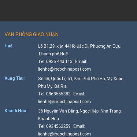
VĂN PHÒNG GIAO NHẬN
Huế:
Lô B1.29, kiệt 44 Hồ Đắc Di, Phường An Cựu,
Thành phố Huế
Tel: 0936 443 113 . Email:
lienhe@indochinapost.com
Vũng Tàu:
Số 68, Quốc Lộ 51, Khu Phố Phú Hà, Mỹ Xuân,
Phú Mỹ, Bà Rịa
Tel: 0868555383 . Email:
lienhe@indochinapost.com
Khánh Hòa:
36 Nguyễn Văn Đăng, Ngọc Hiệp, Nha Trang,
Khánh Hòa
Tel: 0934562259 . Email:
lienhe@indochinapost.com