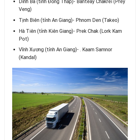
Dinh Bà (tỉnh Đồng Tháp)- Banteay Chakrei (Prey
Veng)
Tịnh Biên (tỉnh An Giang)- Phnom Den (Takeo)
Hà Tiên (tỉnh Kiên Giang)- Prek Chak (Lork Kam
Pot)
Vĩnh Xương (tỉnh An Giang)- . Kaam Samnor
(Kandal)