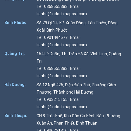
Tel: 0868555383 . Email:
lienhe@indochinapost.com
Bình Phước:
Số 79 QL14, KP. Xuân Đồng, Tân Thiện, Đồng
Xoài, Bình Phước
Tel: 0901494677 . Email:
lienhe@indochinapost.com
Quảng Trị:
154 Lê Duẩn, Thị Trấn Hồ Xá, Vĩnh Linh, Quảng
Trị
Tel: 0868555383 . Email:
lienhe@indochinapost.com
Hải Dương:
Số 12 Ngõ 426, Điện Biên Phủ, Phường Cẩm
Thượng, Thành phố Hải Dương
Tel: 0903215155 . Email:
lienhe@indochinapost.com
Bình Thuận:
CH 8 Trúc Khê, Khu Dân Cư Kênh Bàu, Phường
Xuân An, Phan Thiết, Bình Thuận
Tel: 0906251816 . Email: