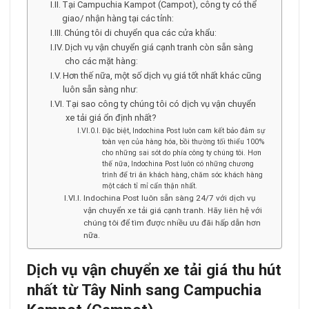
Tại Campuchia Kampot (Campot), công ty có thể
giao/ nhận hàng tại các tỉnh:
Chúng tôi di chuyển qua các cửa khẩu:
Dịch vụ vận chuyển giá cạnh tranh còn sẵn sàng
cho các mặt hàng:
Hơn thế nữa, một số dịch vụ giá tốt nhất khác cũng
luôn sẵn sàng như:
Tại sao công ty chúng tôi có dịch vụ vận chuyển
xe tải giá ổn định nhất?
Đặc biệt, Indochina Post luôn cam kết bảo đảm sự
toàn vẹn của hàng hóa, bồi thường tối thiểu 100%
cho những sai sót do phía công ty chúng tôi. Hơn
thế nữa, Indochina Post luôn có những chương
trình để tri ân khách hàng, chăm sóc khách hàng
một cách tỉ mỉ cẩn thận nhất.
Indochina Post luôn sẵn sàng 24/7 với dịch vụ
vận chuyển xe tải giá cạnh tranh. Hãy liên hệ với
chúng tôi để tìm được nhiều ưu đãi hấp dẫn hơn
nữa.
Dịch vụ vận chuyển xe tải giá thu hút
nhất từ Tây Ninh sang Campuchia