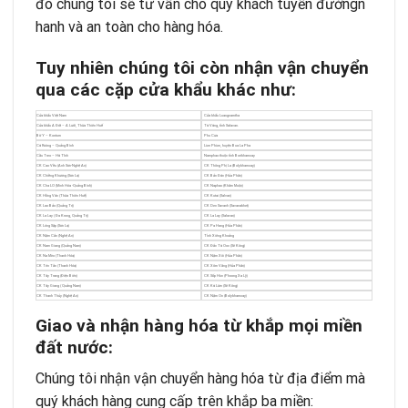
đó chúng tôi sẽ tư vấn cho quý khách tuyến đườngn
hanh và an toàn cho hàng hóa.
Tuy nhiên chúng tôi còn nhận vận chuyển
qua các cặp cửa khẩu khác như:
Cửa khẩu Việt Nam
Cửa khẩu Luangnamtha
Cửa khẩu A Đớt – A Lưới, Thừa Thiên Huế
Tà Vàng, tỉnh Salavan.
Bờ Y – Kontum
Phu Cưa
Cà Roòng – Quảng Bình
Lùm Phùm, huyện Bua La Pha
Cầu Treo – Hà Tĩnh
Namphao thuộc tỉnh Borikhamxay
CK Cao Vều (Anh Sơn-Nghệ An)
CK Thông Phị La (Bolykhamxay)
CK Chiềng Khương (Sơn La)
CK Bản Đán (Hủa Phăn)
CK Cha LO (Minh Hóa -Quảng Bình)
CK Naphao (Khăm Muộn)
CK Hồng Vân (Thừa Thiên Huế)
CK Kutai (Salvan)
CK Lao Bảo (Quảng Trị)
CK Den Savanh (Savanakhet)
CK La Lay ( Đa Krong, Quảng Trị)
CK La Lay (Salavan)
CK Lóng Sập (Sơn La)
CK Pa Hang (Hủa Phăn)
CK Nậm Cắn (Nghệ An)
Tỉnh Xiêng Khoảng
CK Nam Giang (Quảng Nam)
CK Đắc Tà Ooc (Sê Kông)
CK Na Mèo (Thanh Hóa)
CK Nậm Xôi (Hủa Phăn)
CK Tén Tằn (Thanh Hóa)
CK Xôm Văng (Hủa Phăn)
CK Tây Trang (Điện Biên)
CK Sốp Hùn (Phoong Xa Lỳ)
CK Tây Giang ( Quảng Nam)
CK Kà Lừm (Sê Kông)
CK Thanh Thủy (Nghệ An)
CK Nặm On (Bolykhamxay)
Giao và nhận hàng hóa từ khắp mọi miền
đất nước:
Chúng tôi nhận vận chuyển hàng hóa từ địa điểm mà
quý khách hàng cung cấp trên khắp ba miền: