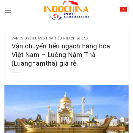
Skip
to
content
VẬN CHUYỂN HÀNG HÓA TIỂU NGẠCH ĐI LÀO
Vận chuyển tiểu ngạch hàng hóa
Việt Nam – Luông Nậm Thà
(Luangnamtha) giá rẻ.