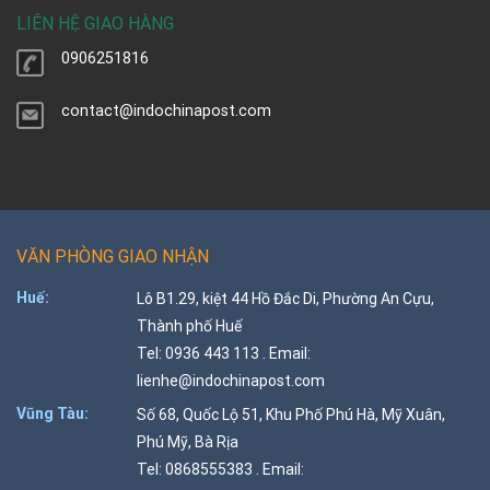
LIÊN HỆ GIAO HÀNG
0906251816
contact@indochinapost.com
VĂN PHÒNG GIAO NHẬN
Huế:
Lô B1.29, kiệt 44 Hồ Đắc Di, Phường An Cựu,
Thành phố Huế
Tel: 0936 443 113 . Email:
lienhe@indochinapost.com
Vũng Tàu:
Số 68, Quốc Lộ 51, Khu Phố Phú Hà, Mỹ Xuân,
Phú Mỹ, Bà Rịa
Tel: 0868555383 . Email: