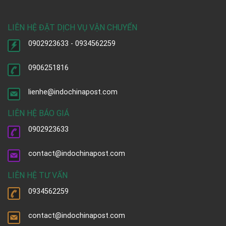
LIÊN HỆ ĐẶT DỊCH VỤ VẬN CHUYỂN
0902923633 - 0934562259
0906251816
lienhe@indochinapost.com
LIÊN HỆ BÁO GIÁ
0902923633
contact@indochinapost.com
LIÊN HỆ TƯ VẤN
0934562259
contact@indochinapost.com