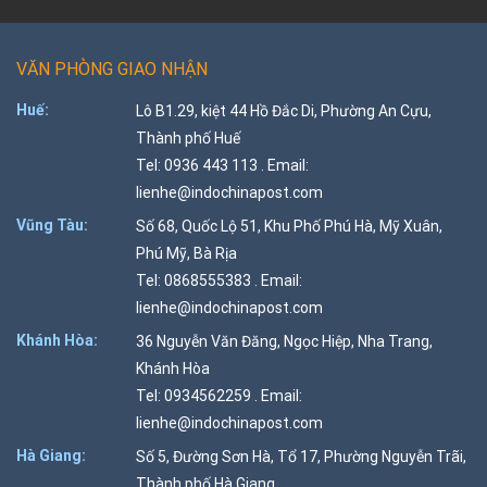
VĂN PHÒNG GIAO NHẬN
Huế:
Lô B1.29, kiệt 44 Hồ Đắc Di, Phường An Cựu,
Thành phố Huế
Tel: 0936 443 113 . Email:
lienhe@indochinapost.com
Vũng Tàu:
Số 68, Quốc Lộ 51, Khu Phố Phú Hà, Mỹ Xuân,
Phú Mỹ, Bà Rịa
Tel: 0868555383 . Email:
lienhe@indochinapost.com
Khánh Hòa:
36 Nguyễn Văn Đăng, Ngọc Hiệp, Nha Trang,
Khánh Hòa
Tel: 0934562259 . Email:
lienhe@indochinapost.com
Hà Giang:
Số 5, Đường Sơn Hà, Tổ 17, Phường Nguyễn Trãi,
Thành phố Hà Giang