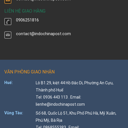
LIÊN HỆ GIAO HÀNG
0906251816
contact@indochinapost.com
VĂN PHÒNG GIAO NHẬN
Huế:
Lô B1.29, kiệt 44 Hồ Đắc Di, Phường An Cựu,
Thành phố Huế
Tel: 0936 443 113 . Email:
lienhe@indochinapost.com
Vũng Tàu:
Số 68, Quốc Lộ 51, Khu Phố Phú Hà, Mỹ Xuân,
Phú Mỹ, Bà Rịa
Tel: 0868555383 . Email: