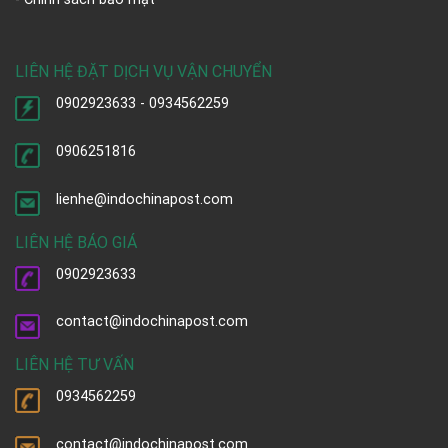
LIÊN HỆ ĐẶT DỊCH VỤ VẬN CHUYỂN
0902923633 - 0934562259
0906251816
lienhe@indochinapost.com
LIÊN HỆ BÁO GIÁ
0902923633
contact@indochinapost.com
LIÊN HỆ TƯ VẤN
0934562259
contact@indochinapost.com