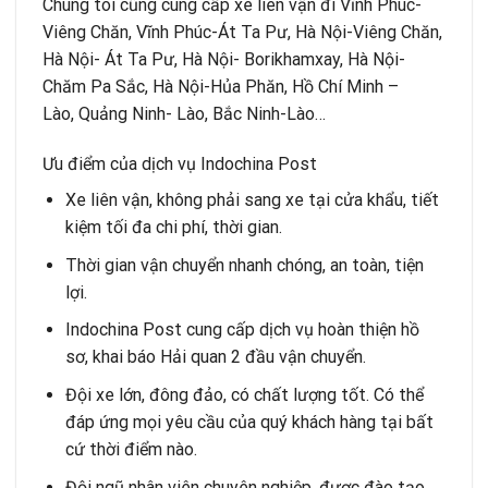
Chúng tôi cũng cung cấp xe liên vận đi
Vĩnh Phúc-
Viêng Chăn,
Vĩnh Phúc-Át Ta Pư
,
Hà Nội-Viêng Chăn,
Hà Nội- Át Ta Pư
,
Hà Nội- Borikhamxay
,
Hà Nội-
Chăm Pa Sắc
,
Hà Nội-Hủa Phăn
,
Hồ Chí Minh –
Lào
,
Quảng Ninh- Lào
,
Bắc Ninh-Lào
…
Ưu điểm của dịch vụ Indochina Post
Xe liên vận, không phải sang xe tại cửa khẩu, tiết
kiệm tối đa chi phí, thời gian.
Thời gian vận chuyển nhanh chóng, an toàn, tiện
lợi.
Indochina Post cung cấp dịch vụ hoàn thiện hồ
sơ, khai báo Hải quan 2 đầu vận chuyển.
Đội xe lớn, đông đảo, có chất lượng tốt. Có thể
đáp ứng mọi yêu cầu của quý khách hàng tại bất
cứ thời điểm nào.
Đội ngũ nhân viên chuyên nghiệp, được đào tạo