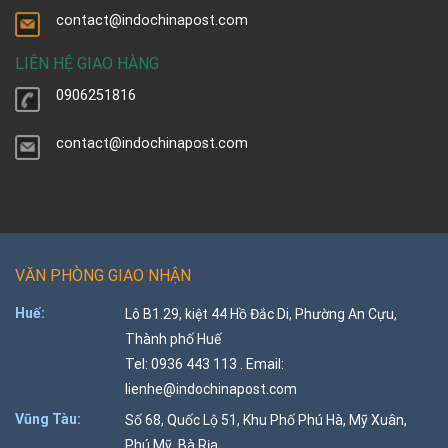
contact@indochinapost.com
LIÊN HỆ GIAO HÀNG
0906251816
contact@indochinapost.com
VĂN PHÒNG GIAO NHẬN
Huế:
Lô B1.29, kiệt 44 Hồ Đắc Di, Phường An Cựu,
Thành phố Huế
Tel: 0936 443 113 . Email:
lienhe@indochinapost.com
Vũng Tàu:
Số 68, Quốc Lộ 51, Khu Phố Phú Hà, Mỹ Xuân,
Phú Mỹ, Bà Rịa