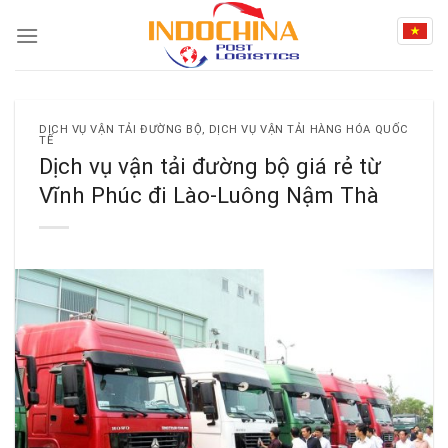
Skip
to
content
DỊCH VỤ VẬN TẢI ĐƯỜNG BỘ
,
DỊCH VỤ VẬN TẢI HÀNG HÓA QUỐC
TẾ
Dịch vụ vận tải đường bộ giá rẻ từ
Vĩnh Phúc đi Lào-Luông Nậm Thà