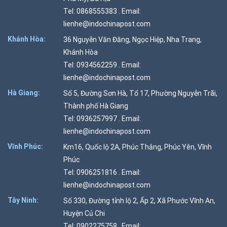
Tel: 0868555383 . Email:
lienhe@indochinapost.com
Khánh Hòa:
36 Nguyễn Văn Đăng, Ngọc Hiệp, Nha Trang,
Khánh Hòa
Tel: 0934562259 . Email:
lienhe@indochinapost.com
Hà Giang:
Số 5, Đường Sơn Hà, Tổ 17, Phường Nguyễn Trãi,
Thành phố Hà Giang
Tel: 0936257997 . Email:
lienhe@indochinapost.com
Vĩnh Phúc:
Km16, Quốc lộ 2A, Phúc Thắng, Phúc Yên, Vĩnh
Phúc
Tel: 0906251816 . Email:
lienhe@indochinapost.com
Tây Ninh:
Số 330, Đường tỉnh lộ 2, Ấp 2, Xã Phước Vĩnh An,
Huyện Củ Chi
Tel: 0902275758 . Email: