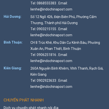
Tel: 0868555383 . Email:
lienhe@indochinapost.com
Hải Dương:
Số 12 Ngõ 426, Điện Biên Phủ, Phường Cẩm
Thượng, Thành phố Hải Dương
Tel: 0903215155 . Email:
lienhe@indochinapost.com
Bình Thuận:
CH 8 Trúc Khê, Khu Dân Cư Kênh Bàu, Phường
Xuân An, Phan Thiết, Bình Thuận
Tel: 0906251816 . Email:
lienhe@indochinapost.com
Kiên Giang:
260A Nguyễn Bỉnh Khiêm, Vĩnh Thanh, Rạch Giá,
Kiên Giang
Tel: 0902923633 . Email:
lienhe@indochinapost.com
CHUYỂN PHÁT NHANH
Dịch vụ chuyển phát nhanh nội địa