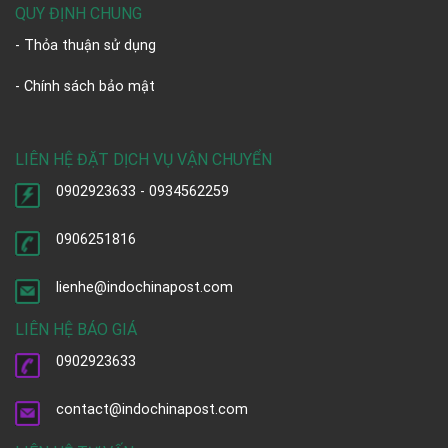
QUY ĐỊNH CHUNG
- Thỏa thuận sử dụng
- Chính sách bảo mật
LIÊN HỆ ĐẶT DỊCH VỤ VẬN CHUYỂN
0902923633 - 0934562259
0906251816
lienhe@indochinapost.com
LIÊN HỆ BÁO GIÁ
0902923633
contact@indochinapost.com