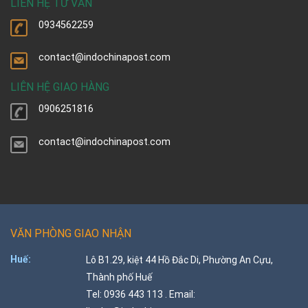
LIÊN HỆ TƯ VẤN
0934562259
contact@indochinapost.com
LIÊN HỆ GIAO HÀNG
0906251816
contact@indochinapost.com
VĂN PHÒNG GIAO NHẬN
Huế:
Lô B1.29, kiệt 44 Hồ Đắc Di, Phường An Cựu,
Thành phố Huế
Tel: 0936 443 113 . Email: