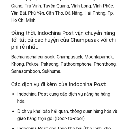
Giang, Trà Vinh, Tuyên Quang, Vĩnh Long. Vĩnh Phúc,
Yên Bái, Phú Yên, Cần Thơ, Đà Nẵng, Hải Phòng, Tp.
Ho Chi Minh.
Đồng thời, Indochina Post vận chuyển hàng
tới tất cả các huyện của Champasak với chi
phí rẻ nhất:
Bachiangchaleunsook, Champasack, Moonlapamok,
Khong, Pakxe, Paksong, Pathoomphone, Phonthong,
Sanasomboon, Sukhuma.
Các dịch vụ đi kèm của Indochina Post:
Indochina Post cung cấp dịch vụ nâng hạ hàng
hóa
Dịch vụ khai báo hải quan, thông quan hàng hóa và
giao hàng trọn gói (Door-to-door)
Indochina Post
cho thuê kho bãi
(kho lạnh, kho