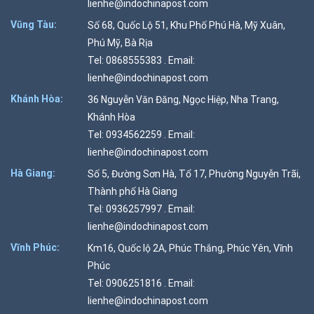
lienhe@indochinapost.com
Vũng Tàu:
Số 68, Quốc Lộ 51, Khu Phố Phú Hà, Mỹ Xuân,
Phú Mỹ, Bà Rịa
Tel: 0868555383 . Email:
lienhe@indochinapost.com
Khánh Hòa:
36 Nguyễn Văn Đăng, Ngọc Hiệp, Nha Trang,
Khánh Hòa
Tel: 0934562259 . Email:
lienhe@indochinapost.com
Hà Giang:
Số 5, Đường Sơn Hà, Tổ 17, Phường Nguyễn Trãi,
Thành phố Hà Giang
Tel: 0936257997 . Email:
lienhe@indochinapost.com
Vĩnh Phúc:
Km16, Quốc lộ 2A, Phúc Thắng, Phúc Yên, Vĩnh
Phúc
Tel: 0906251816 . Email:
lienhe@indochinapost.com