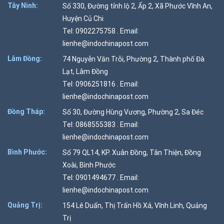
Tây Ninh:
Số 330, Đường tỉnh lộ 2, Ấp 2, Xã Phước Vĩnh An,
Huyện Củ Chi
Tel: 0902275758 . Email:
lienhe@indochinapost.com
Lâm Đồng:
74 Nguyễn Văn Trỗi, Phường 2, Thành phố Đà
Lạt, Lâm Đồng
Tel: 0906251816 . Email:
lienhe@indochinapost.com
Đồng Tháp:
Số 30, Đường Hùng Vương, Phường 2, Sa Đéc
Tel: 0868555383 . Email:
lienhe@indochinapost.com
Bình Phước:
Số 79 QL14, KP. Xuân Đồng, Tân Thiện, Đồng
Xoài, Bình Phước
Tel: 0901494677 . Email:
lienhe@indochinapost.com
Quảng Trị:
154 Lê Duẩn, Thị Trấn Hồ Xá, Vĩnh Linh, Quảng
Trị