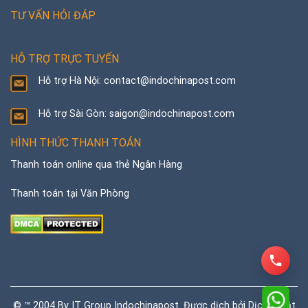
TƯ VẤN HỎI ĐÁP
HỖ TRỢ TRỰC TUYẾN
Hỗ trợ Hà Nội: contact@indochinapost.com
Hỗ trợ Sài Gòn: saigon@indochinapost.com
HÌNH THỨC THANH TOÁN
Thanh toán online qua thẻ Ngân Hàng
Thanh toán tại Văn Phòng
© ™ 2004 By IT Group Indochinapost. Được dịch bởi
Dịch thuật