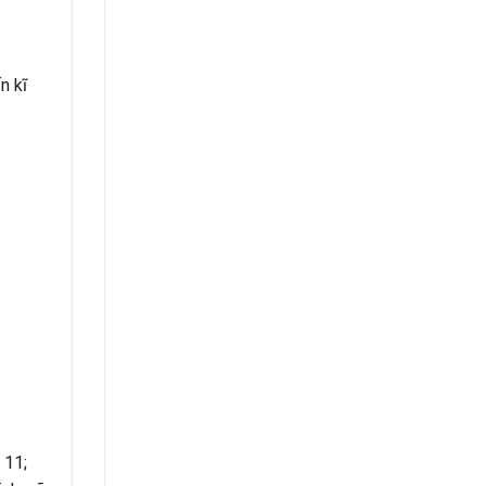
n kĩ
 11;