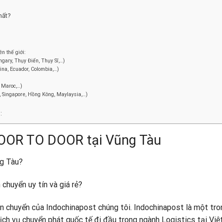
hất?
n thế giới:
gary, Thụy Điển, Thụy Sĩ,…)
na, Ecuador, Colombia,…)
, Maroc,…)
a, Singapore, Hồng Kông, Maylaysia,…)
:
DOOR TO DOOR tại Vũng Tàu
ng Tàu?
chuyển uy tín và giá rẻ?
ận chuyển của Indochinapost chúng tôi. Indochinapost là một tro
ch vụ chuyển phát quốc tế đi đầu trong ngành Logistics tại Việ