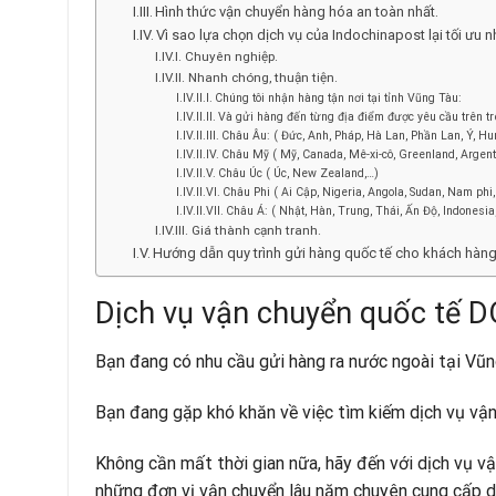
Hình thức vận chuyển hàng hóa an toàn nhất.
Vì sao lựa chọn dịch vụ của Indochinapost lại tối ưu n
Chuyên nghiệp.
Nhanh chóng, thuận tiện.
Chúng tôi nhận hàng tận nơi tại tỉnh Vũng Tàu:
Và gửi hàng đến từng địa điểm được yêu cầu trên trê
Châu Âu: ( Đức, Anh, Pháp, Hà Lan, Phần Lan, Ý, Hun
Châu Mỹ ( Mỹ, Canada, Mê-xi-cô, Greenland, Argenti
Châu Úc ( Úc, New Zealand,…)
Châu Phi ( Ai Cập, Nigeria, Angola, Sudan, Nam phi
Châu Á: ( Nhật, Hàn, Trung, Thái, Ấn Độ, Indonesi
Giá thành cạnh tranh.
Hướng dẫn quy trình gửi hàng quốc tế cho khách hàng
Dịch vụ vận chuyển quốc tế 
Bạn đang có nhu cầu gửi hàng ra nước ngoài tại Vũ
Bạn đang gặp khó khăn về việc tìm kiếm dịch vụ vận 
Không cần mất thời gian nữa, hãy đến với dịch vụ v
những đơn vị vận chuyển lâu năm chuyên cung cấp dị