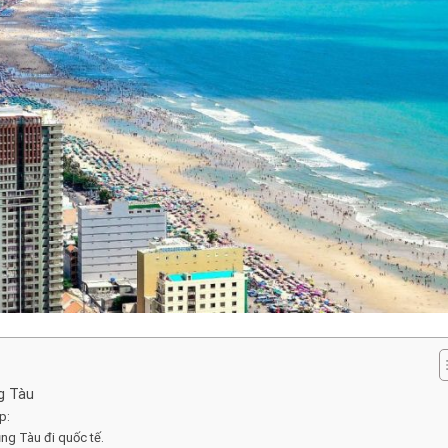
g Tàu
p:
ng Tàu đi quốc tế.