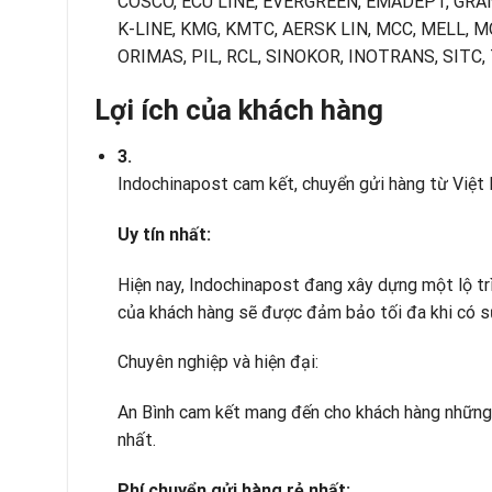
COSCO, ECU LINE, EVERGREEN, EMADEPT, GRA
K-LINE, KMG, KMTC, AERSK LIN, MCC, MELL, M
ORIMAS, PIL, RCL, SINOKOR, INOTRANS, SITC, 
Lợi ích của khách hàng
3.
Indochinapost cam kết, chuyển gửi hàng từ Việt
Uy tín nh
ấ
t:
Hiện nay, Indochinapost đang xây dựng một lộ tr
của khách hàng sẽ được đảm bảo tối đa khi có 
Chuyên nghiệp và hiện đại:
An Bình cam kết mang đến cho khách hàng những 
nhất.
Phí chuy
ể
n g
ử
i hàng r
ẻ
nh
ấ
t: