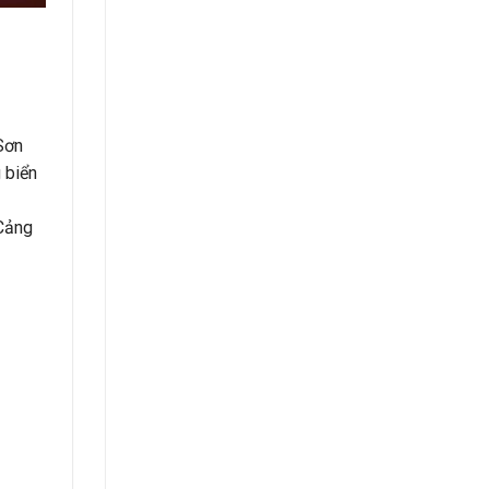
Sơn
 biển
,Cảng