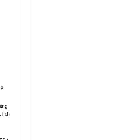
ập
hàng
 lịch