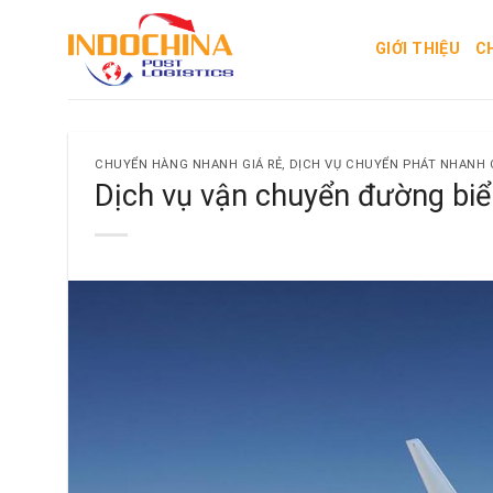
Skip
to
GIỚI THIỆU
C
content
CHUYỂN HÀNG NHANH GIÁ RẺ
,
DỊCH VỤ CHUYỂN PHÁT NHANH 
Dịch vụ vận chuyển đường biể