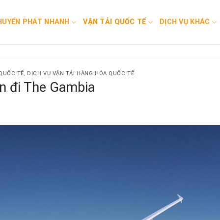
HUYỂN PHÁT NHANH
VẬN TẢI QUỐC TẾ
DỊCH VỤ KHÁC
QUỐC TẾ
,
DỊCH VỤ VẬN TẢI HÀNG HÓA QUỐC TẾ
n đi The Gambia