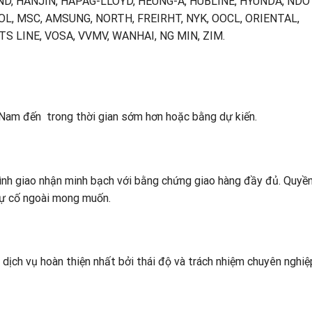
ND, HANJIN, HAPAG-LLOYD, HEUNG-A, HUBLINE, HYUNDA, NDO
OL, MSC, AMSUNG, NORTH, FREIRHT, NYK, OOCL, ORIENTAL,
TS LINE, VOSA, VVMV, WANHAI, NG MIN, ZIM.
 Nam đến trong thời gian sớm hơn hoặc bằng dự kiến.
ình giao nhận minh bạch với bằng chứng giao hàng đầy đủ. Quyền
sự cố ngoài mong muốn.
dịch vụ hoàn thiện nhất bởi thái độ và trách nhiệm chuyên nghiệ