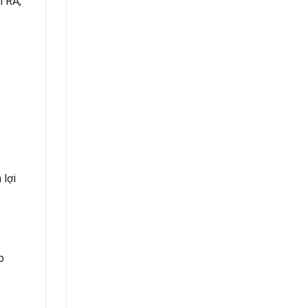
TRA,
 lợi
p