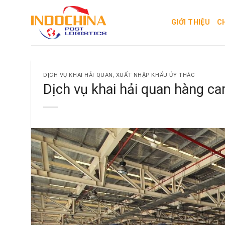
Skip
to
GIỚI THIỆU
C
content
DỊCH VỤ KHAI HẢI QUAN, XUẤT NHẬP KHẨU ỦY THÁC
Dịch vụ khai hải quan hàng ca