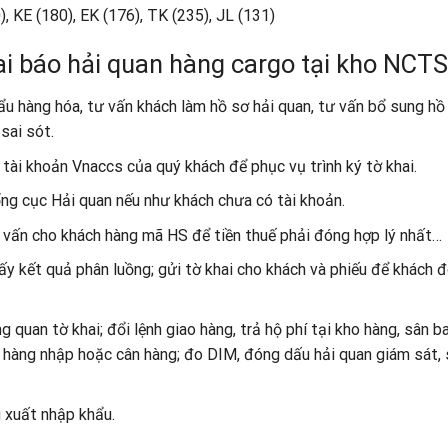
 KE (180), EK (176), TK (235), JL (131)
hai báo hải quan hàng cargo tại kho NCTS
ẩu hàng hóa, tư vấn khách làm hồ sơ hải quan, tư vấn bổ sung hồ
sai sót.
 tài khoản Vnaccs của quý khách để phục vụ trình ký tờ khai.
ng cục Hải quan nếu như khách chưa có tài khoản.
tư vấn cho khách hàng mã HS để tiền thuế phải đóng hợp lý nhất…
lấy kết quả phân luồng; gửi tờ khai cho khách và phiếu để khách 
g quan tờ khai; đổi lệnh giao hàng, trả hộ phí tại kho hàng, sân ba
 hàng nhập hoặc cân hàng; đo DIM, đóng dấu hải quan giám sát, 
g xuất nhập khẩu.