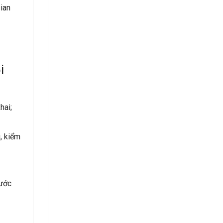
sian
i
hai;
, kiểm
rước