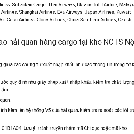
lines, SriLankan Cargo, Thai Airways, Ukraine Int´l Airline, Malay
 Airlines, Shanghai Airlines, Eva Airways, Japan Airlines, Kuwait
Air, Cebu Airlines, China Airlines, China Southern Airlines, Czech
báo hải quan hàng cargo tại kho NCTS Nộ
g giữa các chứng từ xuất nhập khẩu như các thông tin trong tờ k
ước quy định như giấy phép xuất nhập khẩu; kiểm tra chất lượng
phẩm…
 quan.
ính kèm lên hệ thống V5 của hải quan, kiểm tra rà soát các lỗi t
TS 01B1A04.
Lưu ý:
tránh truyền nhầm mã Chi cục hoặc mã kho