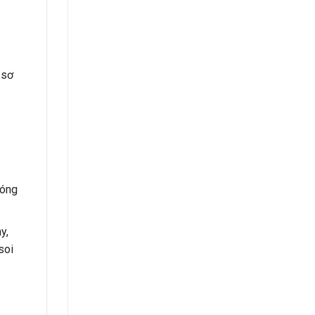
 sơ
đóng
y,
soi