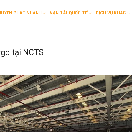
HUYỂN PHÁT NHANH
VẬN TẢI QUỐC TẾ
DỊCH VỤ KHÁC
rgo tại NCTS