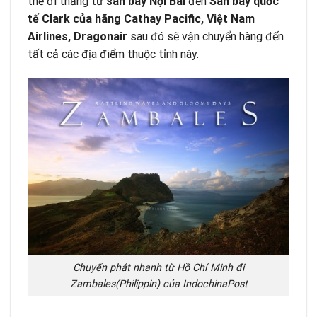
thể đi thẳng từ
sân bay Nội Bài
đến
Sân bay quốc
tế
Clark
của hãng Cathay Pacific,
Việt Nam
Airlines, Dragonair
sau đó sẽ vận chuyển hàng đến
tất cả các địa điểm thuộc tỉnh này.
Chuyển phát nhanh từ Hồ Chí Minh đi
Zambales(Philippin) của IndochinaPost