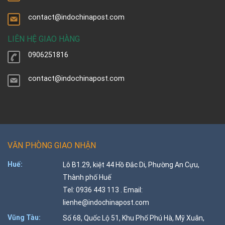
contact@indochinapost.com
LIÊN HỆ GIAO HÀNG
0906251816
contact@indochinapost.com
VĂN PHÒNG GIAO NHẬN
Huế:
Lô B1.29, kiệt 44 Hồ Đắc Di, Phường An Cựu,
Thành phố Huế
Tel: 0936 443 113 . Email:
lienhe@indochinapost.com
Vũng Tàu:
Số 68, Quốc Lộ 51, Khu Phố Phú Hà, Mỹ Xuân,