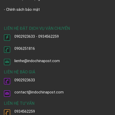
- Chính sách bảo mật
LIÊN HỆ ĐẶT DỊCH VỤ VẬN CHUYỂN
0902923633 - 0934562259
0906251816
lienhe@indochinapost.com
LIÊN HỆ BÁO GIÁ
0902923633
contact@indochinapost.com
LIÊN HỆ TƯ VẤN
0934562259