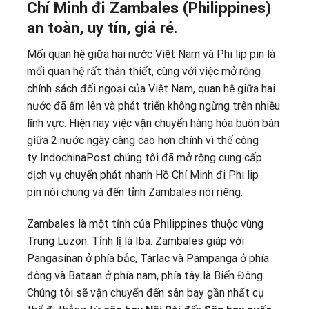
Chí Minh đi Zambales (Philippines)
an toàn, uy tín, giá rẻ.
Mối quan hệ giữa hai nước Việt Nam và Phi lip pin là
mối quan hệ rất thân thiết, cùng với việc mở rộng
chính sách đối ngoại của Việt Nam, quan hệ giữa hai
nước đã ấm lên và phát triển không ngừng trên nhiều
lĩnh vực. Hiện nay việc vận chuyển hàng hóa buôn bán
giữa 2 nước ngày càng cao hơn chính vì thế công
ty
IndochinaPost
chúng tôi đã mở rộng cung cấp
dịch vụ chuyển phát nhanh Hồ Chí Minh
đi Phi lip
pin
nói chung và đến tỉnh Zambales nói riêng.
Zambales là một tỉnh của Philippines thuộc vùng
Trung Luzon. Tỉnh lị là Iba. Zambales giáp với
Pangasinan ở phía bắc, Tarlac và Pampanga ở phía
đông và Bataan ở phía nam, phía tây là Biển Đông.
Chúng tôi sẽ vận chuyển đến sân bay gần nhất cụ