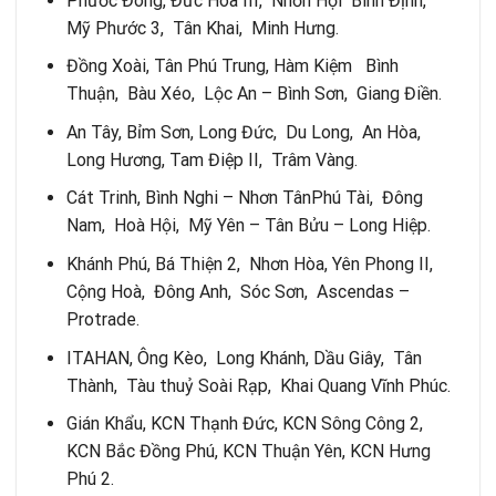
Phước Đông, Đức Hòa III, Nhơn Hội Bình Định,
Mỹ Phước 3, Tân Khai, Minh Hưng.
Đồng Xoài, Tân Phú Trung, Hàm Kiệm Bình
Thuận, Bàu Xéo, Lộc An – Bình Sơn, Giang Điền.
An Tây, Bỉm Sơn, Long Đức, Du Long, An Hòa,
Long Hương, Tam Điệp II, Trâm Vàng.
Cát Trinh, Bình Nghi – Nhơn TânPhú Tài, Đông
Nam, Hoà Hội, Mỹ Yên – Tân Bửu – Long Hiệp.
Khánh Phú, Bá Thiện 2, Nhơn Hòa, Yên Phong II,
Cộng Hoà, Đông Anh, Sóc Sơn, Ascendas –
Protrade.
ITAHAN, Ông Kèo, Long Khánh, Dầu Giây, Tân
Thành, Tàu thuỷ Soài Rạp, Khai Quang Vĩnh Phúc.
Gián Khẩu, KCN Thạnh Đức, KCN Sông Công 2,
KCN Bắc Đồng Phú, KCN Thuận Yên, KCN Hưng
Phú 2.