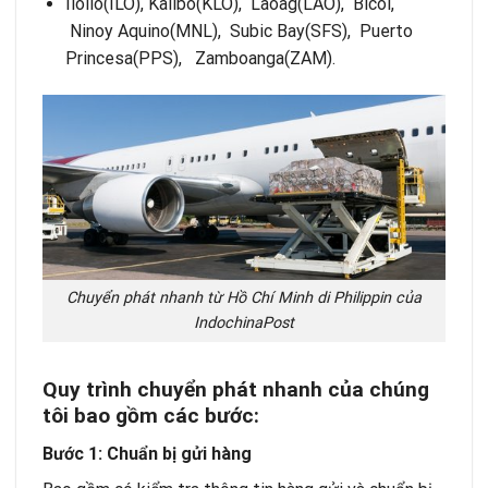
Iloilo(ILO), Kalibo(KLO), Laoag(LAO), Bicol,
Ninoy Aquino(MNL), Subic Bay(SFS), Puerto
Princesa(PPS), Zamboanga(ZAM).
Chuyển phát nhanh từ Hồ Chí Minh di Philippin của
IndochinaPost
Quy trình chuyển phát nhanh của chúng
tôi bao gồm các bước:
Bước 1: Chuẩn bị gửi hàng