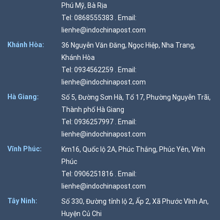
Phú Mỹ, Bà Rịa
Tel: 0868555383 . Email:
lienhe@indochinapost.com
Khánh Hòa:
36 Nguyễn Văn Đăng, Ngọc Hiệp, Nha Trang,
Khánh Hòa
Tel: 0934562259 . Email:
lienhe@indochinapost.com
Hà Giang:
Số 5, Đường Sơn Hà, Tổ 17, Phường Nguyễn Trãi,
Thành phố Hà Giang
Tel: 0936257997 . Email:
lienhe@indochinapost.com
Vĩnh Phúc:
Km16, Quốc lộ 2A, Phúc Thắng, Phúc Yên, Vĩnh
Phúc
Tel: 0906251816 . Email:
lienhe@indochinapost.com
Tây Ninh:
Số 330, Đường tỉnh lộ 2, Ấp 2, Xã Phước Vĩnh An,
Huyện Củ Chi