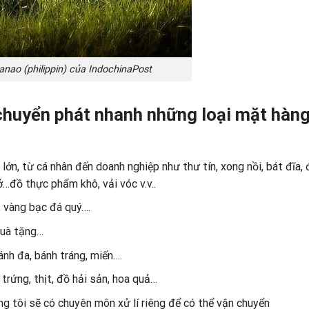
nao (philippin) của IndochinaPost
chuyển phát nhanh những loại mặt hàn
ớn, từ cá nhân đến doanh nghiệp như thư tín, xong nồi, bát đĩa,
…đồ thực phẩm khô, vải vóc v.v..
, vàng bạc đá quý….
quà tặng…
nh đa, bánh tráng, miến….
trứng, thịt, đồ hải sản, hoa quả…
g tôi sẽ có chuyên môn xử lí riêng để có thể vận chuyển