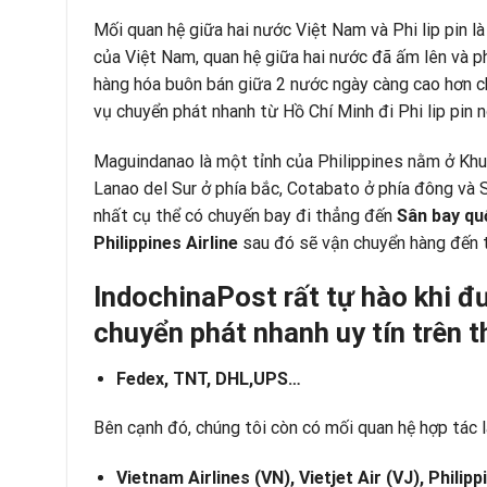
Mối quan hệ giữa hai nước Việt Nam và Phi lip pin là
của Việt Nam, quan hệ giữa hai nước đã ấm lên và ph
hàng hóa buôn bán giữa 2 nước ngày càng cao hơn ch
vụ chuyển phát nhanh từ
Hồ Chí Minh đi Phi lip pin
n
Maguindanao là một tỉnh của Philippines nằm ở Khu t
Lanao del Sur ở phía bắc, Cotabato ở phía đông và 
nhất cụ thể có chuyến bay đi thẳng đến
Sân bay qu
Philippines Airline
sau đó sẽ vận chuyển hàng đến t
IndochinaPost rất tự
hào khi
đư
chuyển phát nhanh uy tín trên t
Fedex, TNT, DHL,UPS…
Bên cạnh đó, chúng tôi còn có mối quan hệ hợp tác 
Vietnam Airlines (VN), Vietjet Air (VJ), Philipp