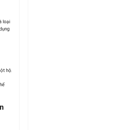
 loại
 dụng
ột hộ.
thể
ển