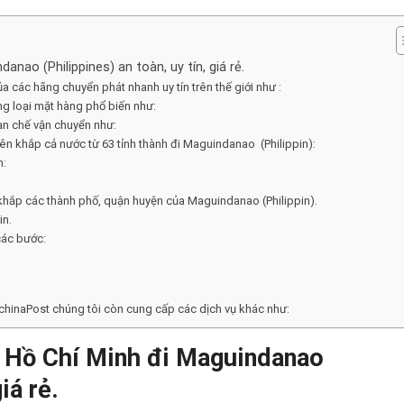
nao (Philippines) an toàn, uy tín, giá rẻ.
ủa các hãng chuyển phát nhanh uy tín trên thế giới như :
g loại mặt hàng phổ biến như:
ạn chế vận chuyển như:
ên khắp cả nước từ 63 tỉnh thành đi Maguindanao (Philippin):
m:
khắp các thành phố, quận huyện của Maguindanao (Philippin).
in.
các bước:
ochinaPost chúng tôi còn cung cấp các dịch vụ khác như:
 Hồ Chí Minh
đi Maguindanao
iá rẻ.