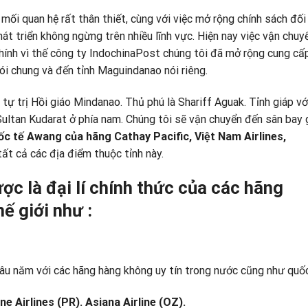
 mối quan hệ rất thân thiết, cùng với việc mở rộng chính sách đối
át triển không ngừng trên nhiều lĩnh vực. Hiện nay việc vận chuy
ính vì thế công ty
IndochinaPost
chúng tôi đã mở rộng cung cấp
ói chung và đến tỉnh Maguindanao nói riêng.
ự trị Hồi giáo Mindanao. Thủ phú là Shariff Aguak. Tỉnh giáp vớ
Sultan Kudarat ở phía nam. Chúng tôi sẽ vận chuyển đến sân bay
ốc tế
Awang
của hãng Cathay Pacific,
Việt Nam Airlines,
ất cả các địa điểm thuộc tỉnh này.
ợc là
đại lí
chính thức của các hãng
hế
giới như
:
lâu năm với các hãng hàng không uy tín trong nước cũng như quốc
ine Airlines (PR). Asiana Airline (OZ).