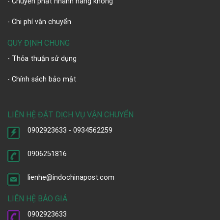
- Chuyển phát nhanh hàng không
- Chi phí vận chuyển
QUY ĐỊNH CHUNG
- Thỏa thuận sử dụng
- Chính sách bảo mật
LIÊN HỆ ĐẶT DỊCH VỤ VẬN CHUYỂN
0902923633 - 0934562259
0906251816
lienhe@indochinapost.com
LIÊN HỆ BÁO GIÁ
0902923633