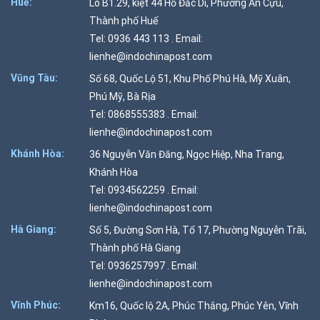
Huế:
Lô B1.29, kiệt 44 Hồ Đắc Di, Phường An Cựu,
Thành phố Huế
Tel: 0936 443 113 . Email:
lienhe@indochinapost.com
Vũng Tàu:
Số 68, Quốc Lộ 51, Khu Phố Phú Hà, Mỹ Xuân,
Phú Mỹ, Bà Rịa
Tel: 0868555383 . Email:
lienhe@indochinapost.com
Khánh Hòa:
36 Nguyễn Văn Đăng, Ngọc Hiệp, Nha Trang,
Khánh Hòa
Tel: 0934562259 . Email:
lienhe@indochinapost.com
Hà Giang:
Số 5, Đường Sơn Hà, Tổ 17, Phường Nguyễn Trãi,
Thành phố Hà Giang
Tel: 0936257997 . Email:
lienhe@indochinapost.com
Vĩnh Phúc:
Km16, Quốc lộ 2A, Phúc Thắng, Phúc Yên, Vĩnh