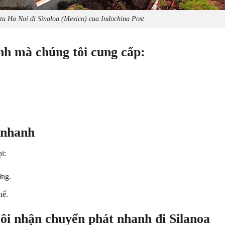
tu Ha Noi di Sinaloa (Mexico) cua Indochina Post
anh m
à
ch
ú
ng t
ô
i cung c
ấ
p:
 nhanh
i:
ờng.
hể.
t
ô
i nh
ậ
n chuy
ể
n ph
á
t nhanh
đ
i Silanoa