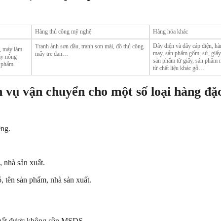
Hàng thủ công mỹ nghệ
Hàng hóa khác
Dây điện và dây cáp điện, hà
Tranh ảnh sơn dầu, tranh sơn mài, đồ thủ công
, máy làm
may, sản phẩm gốm, sứ, giấy
mấy tre đan…
áy nông
sản phẩm từ giấy, sản phẩm n
 phẩm.
từ chất liệu khác gỗ…
h v
ụ
v
ậ
n chuy
ể
n cho m
ộ
t s
ố
lo
ạ
i h
à
ng
đ
ặ
êng.
 nhà sản xuất.
 tên sản phẩm, nhà sản xuất.
xuất được không cần MSDS.