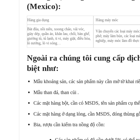
(Mexico):
Hàng gia dụng
Hàng máy móc
Bát đũa, nồi niêu, xoong chảo, vải vóc,
Vận chuyển các loại máy móc
giày dép, quần áo, khăn lau, chổi, bàn ghế,
phở, máy làm bún, các loại m
giường tủ, tủ lạnh, ti vi, máy giặt, điều hòa,
nghiệp, máy móc làm đồ thực
lò nướng, lò vi sóng…
Ngoài ra chúng tôi cung c
ấ
p d
ị
c
bi
ệ
t nh
ư
:
Mẫu khoáng sản, các sản phẩm này cần mở tờ khai ri
Mẫu than đá, than củi .
Các mặt hàng bột, cần có MSDS, tên sản phẩm cụ thể,
Các mặt hàng ở dạng lỏng, cần MSDS, đóng thùng gỗ,
Bia, rượu cần kiểm tra nồng độ cồn:
Các sản phẩm có độ cồn dưới 5% có thể 