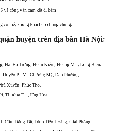
S và công văn cam kết đi kèm
ng cụ thể, không khai báo chung chung.
qu
ậ
n huy
ệ
n tr
ê
n
đ
ị
a b
à
n H
à
N
ộ
i:
g, Hai Bà Trưng, Hoàn Kiếm, Hoàng Mai, Long Biên.
y, Huyện Ba Vì, Chương Mỹ, Đan Phượng.
Phú Xuyên, Phúc Thọ.
rì, Thường Tín, Ứng Hòa.
h Câu, Đặng Tất, Đinh Tiên Hoàng, Giải Phóng.