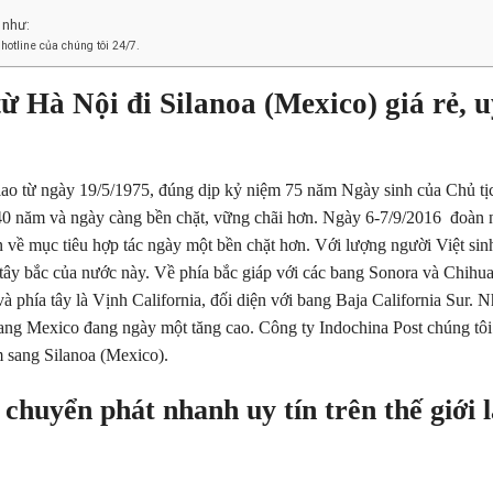
 như:
 hotline của chúng tôi 24/7.
t
ừ
Hà N
ộ
i đi Silanoa (Mexico) giá r
ẻ
, 
giao từ ngày 19/5/1975, đúng dịp kỷ niệm 75 năm Ngày sinh của Chủ t
40 năm và ngày càng bền chặt, vững chãi hơn. Ngày 6-7/9/2016 đoàn 
về mục tiêu hợp tác ngày một bền chặt hơn. Với lượng người Việt sin
 tây bắc của nước này. Về phía bắc giáp với các bang Sonora và Chihu
à phía tây là Vịnh California, đối diện với bang Baja California Sur. 
ang Mexico đang ngày một tăng cao. Công ty Indochina Post chúng tôi
 sang Silanoa (Mexico).
 chuy
ể
n ph
á
t nhanh uy t
í
n tr
ê
n th
ế
gi
ớ
i l