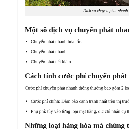
Dich vu chuyen phat nhanh 
M
ộ
t s
ố
d
ị
ch v
ụ
chuy
ể
n ph
á
t nh
Chuyển phát nhanh hỏa tốc.
Chuyển phát nhanh.
Chuyển phát tiết kiệm.
Cách tính c
ướ
c ph
í
chuy
ể
n ph
á
t
Cước phí chuyển phát nhanh thông thường bao gồm 2 loạ
Cước phí chính: Đảm bảo cạnh tranh nhất trên thị trư
Phụ phí: tùy vào từng loại mặt hàng, địc chỉ nhận cụ t
Nh
ữ
ng lo
ạ
i h
à
ng h
ó
a m
à
ch
ú
ng 