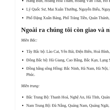
Hàng Bún, Hoàng Hoa Thám, Hoàng Văn Thái, Hồ H
Lý Quốc Sư, Mai Xuân Thưởng, Nguyễn Biểu, Nguy
Phố Đặng Xuân Bảng, Phố Tràng Tiền, Quán Thánh
Ngoài ra chúng tôi còn giao và 
Mi
ề
n B
ắ
c:
Tây Bắc bộ: Lào Cai, Yên Bái, Điện Biên, Hoà Bình,
Đông Bắc bộ: Hà Giang, Cao Bằng, Bắc Kạn, Lạng 
Đồng bằng sông Hồng: Bắc Ninh, Hà Nam, Hà Nội, 
Phúc.
Mi
ề
n trung:
Bắc Trung Bộ: Thanh Hoá, Nghệ An, Hà Tĩnh, Quản
Nam Trung Bộ: Đà Nẵng, Quảng Nam, Quảng Ngãi, 