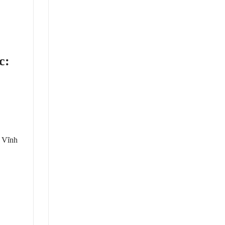
c:
 Vĩnh