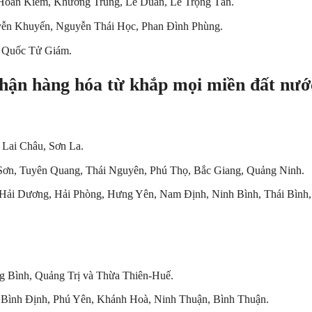
oàn Kiếm, Khương Trung, Lê Duẩn, Lê Trọng Tấn.
ễn Khuyến, Nguyễn Thái Học, Phan Đình Phùng.
, Quốc Tử Giám.
nh
ậ
n h
à
ng h
ó
a t
ừ
kh
ắ
p m
ọ
i mi
ề
n
đ
ấ
t n
ướ
 Lai Châu, Sơn La.
Sơn, Tuyên Quang, Thái Nguyên, Phú Thọ, Bắc Giang, Quảng Ninh.
Hải Dương, Hải Phòng, Hưng Yên, Nam Định, Ninh Bình, Thái Bình,
g Bình, Quảng Trị và Thừa Thiên-Huế.
Bình Định, Phú Yên, Khánh Hoà, Ninh Thuận, Bình Thuận.