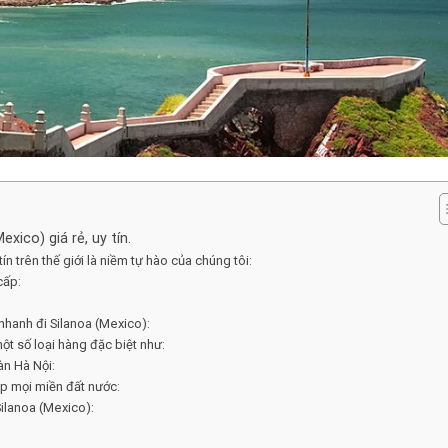
ico) giá rẻ, uy tín.
n trên thế giới là niềm tự hào của chúng tôi:
cấp:
nhanh đi Silanoa (Mexico):
ột số loại hàng đặc biệt như:
àn Hà Nội:
ắp mọi miền đất nước:
Silanoa (Mexico):