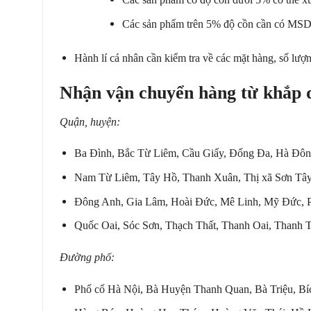
Các sản phẩm trên 5% độ cồn cần có MSD
Hành lí cá nhân cần kiểm tra về các mặt hàng, số lượ
Nh
ậ
n v
ậ
n chuy
ể
n h
à
ng t
ừ
kh
ắ
p 
Qu
ậ
n, huy
ệ
n:
Ba Đình, Bắc Từ Liêm, Cầu Giấy, Đống Đa, Hà Đôn
Nam Từ Liêm, Tây Hồ, Thanh Xuân, Thị xã Sơn Tâ
Đông Anh, Gia Lâm, Hoài Đức, Mê Linh, Mỹ Đức, 
Quốc Oai, Sóc Sơn, Thạch Thất, Thanh Oai, Thanh T
Đ
ườ
ng ph
ố
:
Phố cổ Hà Nội, Bà Huyện Thanh Quan, Bà Triệu, Bíc