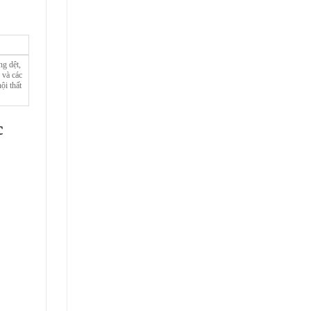
ng dệt,
 và các
ội thất
c