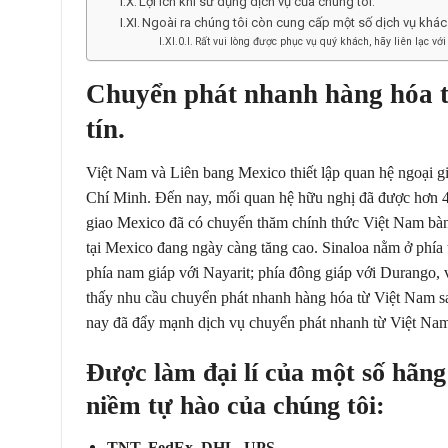
Lợi ích khi sử dụng dịch vụ của chúng tôi:
Ngoài ra chúng tôi còn cung cấp một số dịch vụ khác
Rất vui lòng được phục vụ quý khách, hãy liên lạc với
Chuy
ể
n phát nhanh hàng hóa 
tín.
Việt Nam và Liên bang Mexico thiết lập quan hệ ngoại 
Chí Minh. Đến nay, mối quan hệ hữu nghị đã được hơn 
giao Mexico đã có chuyến thăm chính thức Việt Nam bàn 
tại Mexico đang ngày càng tăng cao. Sinaloa nằm ở phía
phía nam giáp với Nayarit; phía đông giáp với Durango, v
thấy nhu cầu chuyển phát nhanh hàng hóa từ Việt Nam s
nay đã đẩy mạnh dịch vụ chuyển phát nhanh từ Việt Nam
Đ
ượ
c l
à
m
đ
ạ
i l
í
c
ủ
a m
ộ
t s
ố
h
ã
ng
ni
ề
m t
ự
h
à
o c
ủ
a ch
ú
ng t
ô
i:
TNT, FedEx, DHL, UPS…