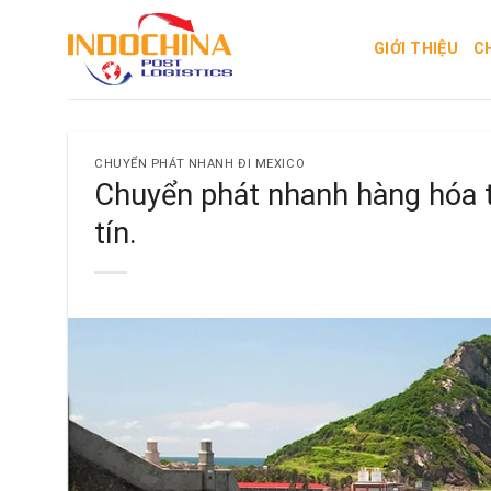
Skip
to
GIỚI THIỆU
C
content
CHUYỂN PHÁT NHANH ĐI MEXICO
Chuyển phát nhanh hàng hóa từ
tín.