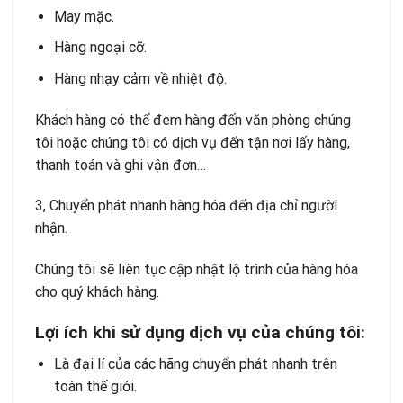
May mặc.
Hàng ngoại cỡ.
Hàng nhạy cảm về nhiệt độ.
Khách hàng có thể đem hàng đến văn phòng chúng
tôi hoặc chúng tôi có dịch vụ đến tận nơi lấy hàng,
thanh toán và ghi vận đơn…
3, Chuyển phát nhanh hàng hóa đến địa chỉ người
nhận.
Chúng tôi sẽ liên tục cập nhật lộ trình của hàng hóa
cho quý khách hàng.
L
ợ
i
í
ch khi s
ử
d
ụ
ng d
ị
ch v
ụ
c
ủ
a ch
ú
ng t
ô
i:
Là đại lí của các hãng chuyển phát nhanh trên
toàn thế giới.