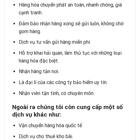
Hàng hóa chuyển phát an toàn, nhanh chóng, giá
cạnh tranh.
Đảm bảo nhận hàng xong sẽ gửi luôn, không chờ
gom hàng.
Dịch vụ tư vấn gửi hàng miễn phí.
Hỗ trợ khai hải quan, làm thủ tục với những loại
hàng hóa đặc biệt.
Nhận hàng tận nơi.
Là đại lí của các công ty bảo hiểm uy tín.
Nhận viên tận tình, có chuyên môn.
Ngoài ra chúng tôi còn cung c
ấ
p m
ộ
t s
ố
d
ị
ch v
ụ
kh
á
c nh
ư
:
Vận chuyển hàng hóa quốc tế.
Dịch vụ cho thuê kho bãi.