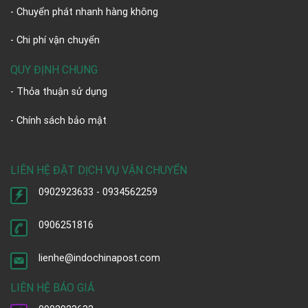
- Chuyển phát nhanh hàng không
- Chi phí vận chuyển
QUY ĐỊNH CHUNG
- Thỏa thuận sử dụng
- Chính sách bảo mật
LIÊN HỆ ĐẶT DỊCH VỤ VẬN CHUYỂN
0902923633 - 0934562259
0906251816
lienhe@indochinapost.com
LIÊN HỆ BÁO GIÁ