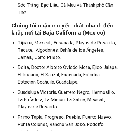
Sóc Trăng, Bạc Liêu, Cà Mau và Thành phố Cần
Thơ.
Chúng tôi nh
ậ
n chuy
ể
n ph
á
t nhanh
đ
ế
n
kh
ắ
p n
ơ
i t
ạ
i Baja California (Mexico):
Tijuana, Mexicali, Ensenada, Playas de Rosarito,
Tecate, Algodones, Bahía de los Ángeles,
Camalú, Cerro Prieto.
Delta, Doctor Alberto Oviedo Mota, Ejido Jalapa,
El Rosario, El Sauzal, Ensenada, Eréndira,
Estación Coahuila, Guadalupe.
Guadalupe Victoria, Guerrero Negro, Hermosillo,
La Bufadora, La Misión, La Salina, Mexicali,
Playas de Rosarito.
Primo Tapia, Progreso, Puebla, Puerto Nuevo,
Punta Colonet, Rancho San José, Rodolfo