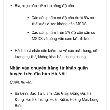
Bia, rượu cần kiểm tra nồng độ cồn:
Các sản phẩm có độ cồn dưới 5% có
thể xuất được không cần MSDS.
Các sản phẩm trên 5% độ cồn cần có
MSDS và công văn cam kết đi kèm
Hành lí cá nhân cần kiểm tra về các mặt hàng, số
lượng cụ thể, không khai báo chung chung.
Nh
ậ
n v
ậ
n chuy
ể
n h
à
ng t
ừ
kh
ắ
p qu
ậ
n
huy
ệ
n tr
ê
n
đ
ị
a b
à
n H
à
N
ộ
i:
Qu
ậ
n, huy
ệ
n:
Ba Đình, Bắc Từ Liêm, Cầu Giấy, Đống Đa, Hà
Đông, Hai Bà Trưng, Hoàn Kiếm, Hoàng Mai, Long
Biên.