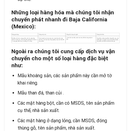
Nh
ữ
ng lo
ạ
i h
à
ng h
ó
a m
à
ch
ú
ng t
ô
i nh
ậ
n
chuy
ể
n ph
á
t nhanh
đ
i Baja California
(Mexico):
Hàng gia dụng
Hàng máy móc
Hàng thủ công mỹ nghệ
Hàng hóa khác
Tranh ảnh sơn dầu, tranh sơn mài, đồ thủ công mấy tre
Bát đũa, nồi niêu, xoong chảo, vải vóc, giày dép,
Vận chuyển các loại máy móc, máy làm phở, máy
Dây điện và dây cáp điện, hàng dệt, may, sản
đan…
quần áo, khăn lau, chổi, bàn ghế, giường tủ, tủ lạnh, ti
làm bún, các loại máy nông nghiệp, máy móc làm đồ
phẩm gốm, sứ, giấy và các sản phẩm từ giấy,
vi, máy giặt, điều hòa, lò nướng, lò vi sóng…
thực phẩm.
sản phẩm nội thất từ chất liệu khác gỗ…
Ngoài ra chúng tôi cung c
ấ
p d
ị
ch v
ụ
v
ậ
n
chuy
ể
n cho m
ộ
t s
ố
lo
ạ
i h
à
ng
đ
ặ
c bi
ệ
t
nh
ư
:
Mẫu khoáng sản, các sản phẩm này cần mở tờ
khai riêng.
Mẫu than đá, than củi .
Các mặt hàng bột, cần có MSDS, tên sản phẩm
cụ thể, nhà sản xuất.
Các mặt hàng ở dạng lỏng, cần MSDS, đóng
thùng gỗ, tên sản phẩm, nhà sản xuất.