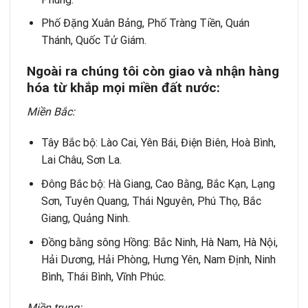
Phố Đặng Xuân Bảng, Phố Tràng Tiền, Quán
Thánh, Quốc Tử Giám.
Ngoài ra chúng tôi còn giao và nh
ậ
n h
à
ng
h
ó
a t
ừ
kh
ắ
p m
ọ
i mi
ề
n
đ
ấ
t n
ướ
c:
Mi
ề
n B
ắ
c:
Tây Bắc bộ: Lào Cai, Yên Bái, Điện Biên, Hoà Bình,
Lai Châu, Sơn La.
Đông Bắc bộ: Hà Giang, Cao Bằng, Bắc Kạn, Lạng
Sơn, Tuyên Quang, Thái Nguyên, Phú Thọ, Bắc
Giang, Quảng Ninh.
Đồng bằng sông Hồng: Bắc Ninh, Hà Nam, Hà Nội,
Hải Dương, Hải Phòng, Hưng Yên, Nam Định, Ninh
Bình, Thái Bình, Vĩnh Phúc.
Mi
ề
n trung: