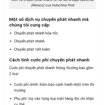
(Mexico) cua Indochina Post
M
ộ
t s
ố
d
ị
ch v
ụ
chuy
ể
n ph
á
t nhanh m
à
ch
ú
ng t
ô
i cung c
ấ
p:
Chuyển phát nhanh hỏa tốc.
Chuyển phát nhanh.
Chuyển phát tiết kiệm.
Cách tính c
ướ
c ph
í
chuy
ể
n ph
á
t nhanh
Cước phí chuyển phát nhanh thông thường bao gồm
2 loại:
Cước phí chính: Đảm bảo cạnh tranh nhất trên thị
trường.
Phụ phí: tùy vào từng loại mặt hàng, địc chỉ nhận
cụ thể.