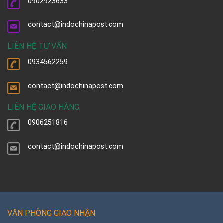
0902923633
contact@indochinapost.com
LIÊN HỆ TƯ VẤN
0934562259
contact@indochinapost.com
LIÊN HỆ GIAO HÀNG
0906251816
contact@indochinapost.com
VĂN PHÒNG GIAO NHẬN