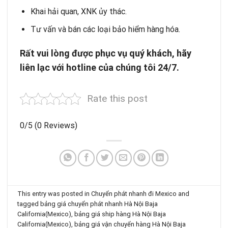
Khai hải quan, XNK ủy thác.
Tư vấn và bán các loại bảo hiểm hàng hóa.
R
ấ
t vui l
ò
ng
đ
ượ
c ph
ụ
c v
ụ
qu
ý
kh
á
ch, h
ã
y
liên l
ạ
c v
ớ
i hotline c
ủ
a ch
ú
ng t
ô
i 24/7.
Rate this post
0/5
(0 Reviews)
This entry was posted in
Chuyển phát nhanh đi Mexico
and
tagged
bảng giá chuyển phát nhanh Hà Nội Baja
California(Mexico)
,
bảng giá ship hàng Hà Nội Baja
California(Mexico)
,
bảng giá vận chuyển hàng Hà Nội Baja