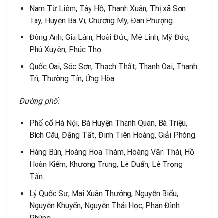
Nam Từ Liêm, Tây Hồ, Thanh Xuân, Thị xã Sơn
Tây, Huyện Ba Vì, Chương Mỹ, Đan Phượng.
Đông Anh, Gia Lâm, Hoài Đức, Mê Linh, Mỹ Đức,
Phú Xuyên, Phúc Thọ.
Quốc Oai, Sóc Sơn, Thạch Thất, Thanh Oai, Thanh
Trì, Thường Tín, Ứng Hòa.
Đ
ườ
ng ph
ố
:
Phố cổ Hà Nội, Bà Huyện Thanh Quan, Bà Triệu,
Bích Câu, Đặng Tất, Đinh Tiên Hoàng, Giải Phóng.
Hàng Bún, Hoàng Hoa Thám, Hoàng Văn Thái, Hồ
Hoàn Kiếm, Khương Trung, Lê Duẩn, Lê Trọng
Tấn.
Lý Quốc Sư, Mai Xuân Thưởng, Nguyễn Biểu,
Nguyễn Khuyến, Nguyễn Thái Học, Phan Đình
Phùng.