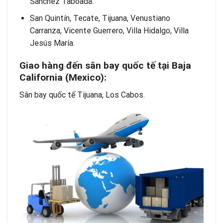
Sánchez Taboada.
San Quintín, Tecate, Tijuana, Venustiano
Carranza, Vicente Guerrero, Villa Hidalgo, Villa
Jesús María.
Giao hàng đ
ế
n s
â
n bay quốc tế t
ạ
i Baja
California (Mexico):
Sân bay quốc tế Tijuana, Los Cabos.