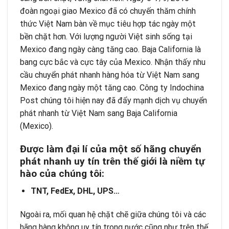
đoàn ngoại giao Mexico đã có chuyến thăm chính
thức Việt Nam bàn về mục tiêu hợp tác ngày một
bền chặt hơn. Với lượng người Việt sinh sống tại
Mexico đang ngày càng tăng cao. Baja California là
bang cực bắc và cực tây của Mexico. Nhận thấy nhu
cầu chuyển phát nhanh hàng hóa từ Việt Nam sang
Mexico đang ngày một tăng cao. Công ty Indochina
Post chúng tôi hiện nay đã đẩy mạnh dịch vụ chuyển
phát nhanh từ Việt Nam sang Baja California
(Mexico).
Đ
ượ
c l
à
m
đ
ạ
i l
í
c
ủ
a m
ộ
t s
ố
h
ã
ng chuy
ể
n
ph
á
t nhanh uy t
í
n tr
ê
n th
ế
gi
ớ
i l
à
ni
ề
m t
ự
h
à
o c
ủ
a ch
ú
ng t
ô
i:
TNT, FedEx, DHL, UPS…
Ngoài ra, mối quan hệ chặt chẽ giữa chúng tôi và các
hãng hàng không uy tín trong nước cũng như trên thế