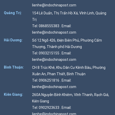
lienhe@indochinapost.com
Quảng Trị:
154 Lê Duẩn, Thị Trấn Hồ Xá, Vĩnh Linh, Quảng
Trị
Tel: 0868555383 . Email:
lienhe@indochinapost.com
Hải Dương:
Số 12 Ngõ 426, Điện Biên Phủ, Phường Cẩm
Thượng, Thành phố Hải Dương
Tel: 0903215155 . Email:
lienhe@indochinapost.com
Bình Thuận:
CH 8 Trúc Khê, Khu Dân Cư Kênh Bàu, Phường
Xuân An, Phan Thiết, Bình Thuận
Tel: 0906251816 . Email:
lienhe@indochinapost.com
Kiên Giang:
260A Nguyễn Bỉnh Khiêm, Vĩnh Thanh, Rạch Giá,
Kiên Giang
Tel: 0902923633 . Email:
lienhe@indochinapost.com