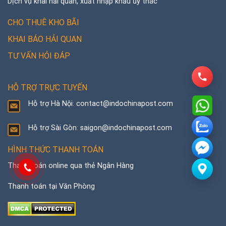
Dịch vụ khai hải quan, xuất nhập khẩu ủy thác
CHO THUÊ KHO BÃI
KHAI BÁO HẢI QUAN
TƯ VẤN HỎI ĐÁP
HỖ TRỢ TRỰC TUYẾN
Hỗ trợ Hà Nội: contact@indochinapost.com
Hỗ trợ Sài Gòn: saigon@indochinapost.com
HÌNH THỨC THANH TOÁN
Thanh toán online qua thẻ Ngân Hàng
Thanh toán tại Văn Phòng