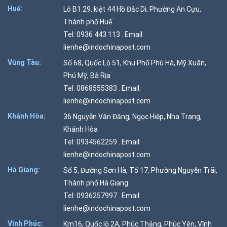
Huế:
Lô B1.29, kiệt 44 Hồ Đắc Di, Phường An Cựu,
Thành phố Huế
Tel: 0936 443 113 . Email:
lienhe@indochinapost.com
Vũng Tàu:
Số 68, Quốc Lộ 51, Khu Phố Phú Hà, Mỹ Xuân,
Phú Mỹ, Bà Rịa
Tel: 0868555383 . Email:
lienhe@indochinapost.com
Khánh Hòa:
36 Nguyễn Văn Đăng, Ngọc Hiệp, Nha Trang,
Khánh Hòa
Tel: 0934562259 . Email:
lienhe@indochinapost.com
Hà Giang:
Số 5, Đường Sơn Hà, Tổ 17, Phường Nguyễn Trãi,
Thành phố Hà Giang
Tel: 0936257997 . Email:
lienhe@indochinapost.com
Vĩnh Phúc:
Km16, Quốc lộ 2A, Phúc Thắng, Phúc Yên, Vĩnh