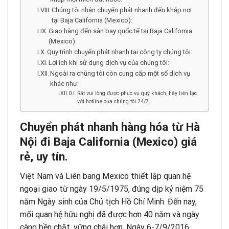
Chúng tôi nhận chuyển phát nhanh đến khắp nơi
tại Baja California (Mexico):
Giao hàng đến sân bay quốc tế tại Baja California
(Mexico):
Quy trình chuyển phát nhanh tại công ty chúng tôi:
Lợi ích khi sử dụng dịch vụ của chúng tôi:
Ngoài ra chúng tôi còn cung cấp một số dịch vụ
khác như:
Rất vui lòng được phục vụ quý khách, hãy liên lạc
với hotline của chúng tôi 24/7.
Chuy
ể
n phát nhanh hàng hóa t
ừ
Hà
N
ộ
i đi Baja California (Mexico) giá
r
ẻ
, uy tín.
Việt Nam và Liên bang Mexico thiết lập quan hệ
ngoại giao từ ngày 19/5/1975, đúng dịp kỷ niệm 75
năm Ngày sinh của Chủ tịch Hồ Chí Minh. Đến nay,
mối quan hệ hữu nghị đã được hơn 40 năm và ngày
càng bền chặt, vững chãi hơn. Ngày 6-7/9/2016