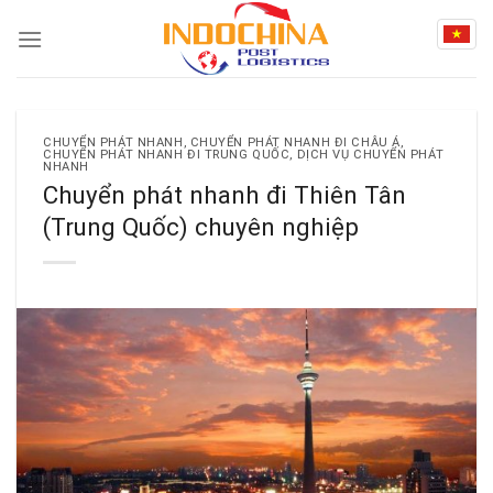
Skip
to
content
CHUYỂN PHÁT NHANH
,
CHUYỂN PHÁT NHANH ĐI CHÂU Á
,
CHUYỂN PHÁT NHANH ĐI TRUNG QUỐC
,
DỊCH VỤ CHUYỂN PHÁT
NHANH
Chuyển phát nhanh đi Thiên Tân
(Trung Quốc) chuyên nghiệp