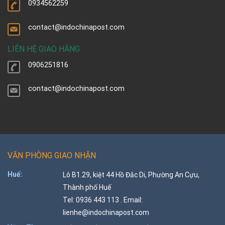
0934562259
contact@indochinapost.com
LIÊN HỆ GIAO HÀNG
0906251816
contact@indochinapost.com
VĂN PHÒNG GIAO NHẬN
Huế:
Lô B1.29, kiệt 44 Hồ Đắc Di, Phường An Cựu,
Thành phố Huế
Tel: 0936 443 113 . Email:
lienhe@indochinapost.com