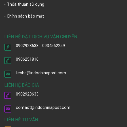
- Thỏa thuận sử dụng
- Chính sách bảo mật
LIÊN HỆ ĐẶT DỊCH VỤ VẬN CHUYỂN
0902923633 - 0934562259
0906251816
lienhe@indochinapost.com
LIÊN HỆ BÁO GIÁ
0902923633
contact@indochinapost.com
LIÊN HỆ TƯ VẤN