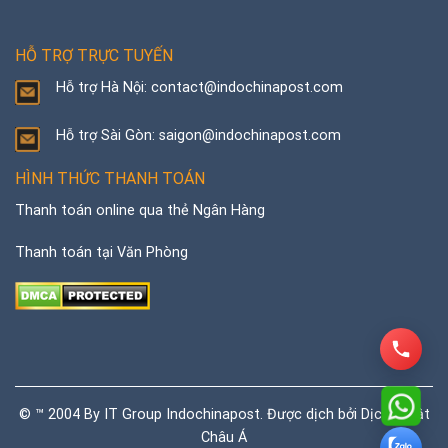
HỖ TRỢ TRỰC TUYẾN
Hỗ trợ Hà Nội: contact@indochinapost.com
Hỗ trợ Sài Gòn: saigon@indochinapost.com
HÌNH THỨC THANH TOÁN
Thanh toán online qua thẻ Ngân Hàng
Thanh toán tại Văn Phòng
© ™ 2004 By IT Group Indochinapost. Được dịch bởi
Dịch thuật
Châu Á