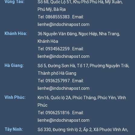
Vũng Tàu:
Số 68, Quốc Lộ 51, Khu Phố Phú Hà, Mỹ Xuân,
Phú Mỹ, Bà Rịa
Tel: 0868555383 . Email:
lienhe@indochinapost.com
Khánh Hòa:
36 Nguyễn Văn Đăng, Ngọc Hiệp, Nha Trang,
Khánh Hòa
Tel: 0934562259 . Email:
lienhe@indochinapost.com
Hà Giang:
Số 5, Đường Sơn Hà, Tổ 17, Phường Nguyễn Trãi,
Thành phố Hà Giang
Tel: 0936257997 . Email:
lienhe@indochinapost.com
Vĩnh Phúc:
Km16, Quốc lộ 2A, Phúc Thắng, Phúc Yên, Vĩnh
Phúc
Tel: 0906251816 . Email:
lienhe@indochinapost.com
Tây Ninh:
Số 330, Đường tỉnh lộ 2, Ấp 2, Xã Phước Vĩnh An,