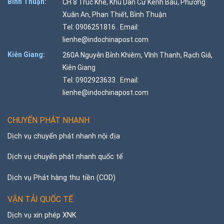
Bình Thuận:
CH 8 Trúc Khê, Khu Dân Cư Kênh Bàu, Phường
Xuân An, Phan Thiết, Bình Thuận
Tel: 0906251816 . Email:
lienhe@indochinapost.com
Kiên Giang:
260A Nguyễn Bỉnh Khiêm, Vĩnh Thanh, Rạch Giá,
Kiên Giang
Tel: 0902923633 . Email:
lienhe@indochinapost.com
CHUYỂN PHÁT NHANH
Dịch vụ chuyển phát nhanh nội địa
Dịch vụ chuyển phát nhanh quốc tế
Dịch vụ Phát hàng thu tiền (COD)
VẬN TẢI QUỐC TẾ
Dịch vụ xin phép XNK