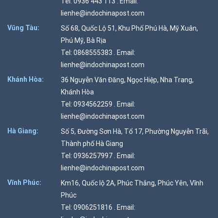
Tel: 0936 443 113 . Email:
lienhe@indochinapost.com
Vũng Tàu:
Số 68, Quốc Lộ 51, Khu Phố Phú Hà, Mỹ Xuân,
Phú Mỹ, Bà Rịa
Tel: 0868555383 . Email:
lienhe@indochinapost.com
Khánh Hòa:
36 Nguyễn Văn Đăng, Ngọc Hiệp, Nha Trang,
Khánh Hòa
Tel: 0934562259 . Email:
lienhe@indochinapost.com
Hà Giang:
Số 5, Đường Sơn Hà, Tổ 17, Phường Nguyễn Trãi,
Thành phố Hà Giang
Tel: 0936257997 . Email:
lienhe@indochinapost.com
Vĩnh Phúc:
Km16, Quốc lộ 2A, Phúc Thắng, Phúc Yên, Vĩnh
Phúc
Tel: 0906251816 . Email: