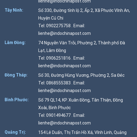
lienhe@indochinapost.com
Tây Ninh:
Số 330, Đường tỉnh lộ 2, Ấp 2, Xã Phước Vĩnh An,
Huyện Củ Chi
Tel: 0902275758 . Email:
lienhe@indochinapost.com
Lâm Đồng:
74 Nguyễn Văn Trỗi, Phường 2, Thành phố Đà
Lạt, Lâm Đồng
Tel: 0906251816 . Email:
lienhe@indochinapost.com
Đồng Tháp:
Số 30, Đường Hùng Vương, Phường 2, Sa Đéc
Tel: 0868555383 . Email:
lienhe@indochinapost.com
Bình Phước:
Số 79 QL14, KP. Xuân Đồng, Tân Thiện, Đồng
Xoài, Bình Phước
Tel: 0901494677 . Email:
lienhe@indochinapost.com
Quảng Trị:
154 Lê Duẩn, Thị Trấn Hồ Xá, Vĩnh Linh, Quảng