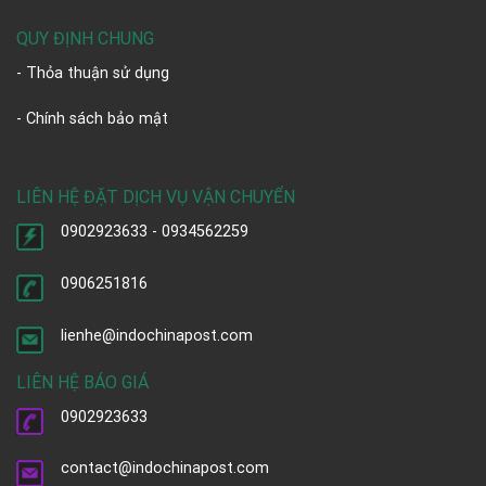
QUY ĐỊNH CHUNG
- Thỏa thuận sử dụng
- Chính sách bảo mật
LIÊN HỆ ĐẶT DỊCH VỤ VẬN CHUYỂN
0902923633 - 0934562259
0906251816
lienhe@indochinapost.com
LIÊN HỆ BÁO GIÁ
0902923633
contact@indochinapost.com