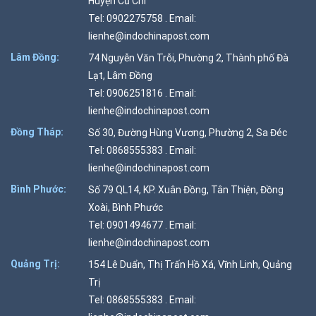
Huyện Củ Chi
Tel: 0902275758 . Email:
lienhe@indochinapost.com
Lâm Đồng:
74 Nguyễn Văn Trỗi, Phường 2, Thành phố Đà
Lạt, Lâm Đồng
Tel: 0906251816 . Email:
lienhe@indochinapost.com
Đồng Tháp:
Số 30, Đường Hùng Vương, Phường 2, Sa Đéc
Tel: 0868555383 . Email:
lienhe@indochinapost.com
Bình Phước:
Số 79 QL14, KP. Xuân Đồng, Tân Thiện, Đồng
Xoài, Bình Phước
Tel: 0901494677 . Email:
lienhe@indochinapost.com
Quảng Trị:
154 Lê Duẩn, Thị Trấn Hồ Xá, Vĩnh Linh, Quảng
Trị
Tel: 0868555383 . Email: