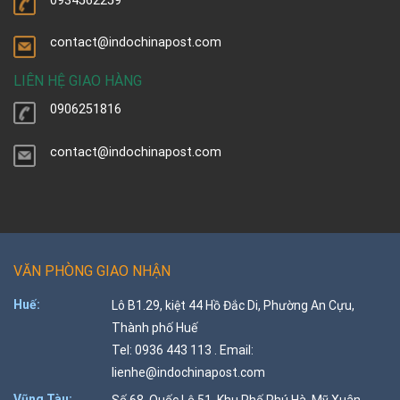
0934562259
contact@indochinapost.com
LIÊN HỆ GIAO HÀNG
0906251816
contact@indochinapost.com
VĂN PHÒNG GIAO NHẬN
Huế:
Lô B1.29, kiệt 44 Hồ Đắc Di, Phường An Cựu,
Thành phố Huế
Tel: 0936 443 113 . Email:
lienhe@indochinapost.com
Vũng Tàu:
Số 68, Quốc Lộ 51, Khu Phố Phú Hà, Mỹ Xuân,