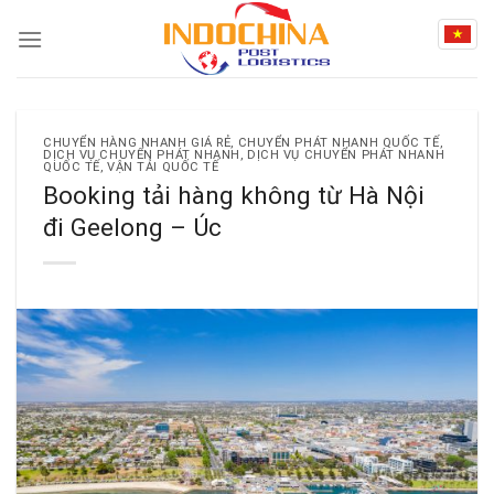
Skip
to
content
CHUYỂN HÀNG NHANH GIÁ RẺ
,
CHUYỂN PHÁT NHANH QUỐC TẾ
,
DỊCH VỤ CHUYỂN PHÁT NHANH
,
DỊCH VỤ CHUYỂN PHÁT NHANH
QUỐC TẾ
,
VẬN TẢI QUỐC TẾ
Booking tải hàng không từ Hà Nội
đi Geelong – Úc