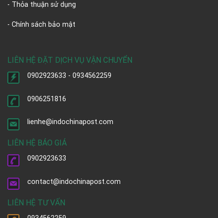
- Thỏa thuận sử dụng
- Chính sách bảo mật
LIÊN HỆ ĐẶT DỊCH VỤ VẬN CHUYỂN
0902923633 - 0934562259
0906251816
lienhe@indochinapost.com
LIÊN HỆ BÁO GIÁ
0902923633
contact@indochinapost.com
LIÊN HỆ TƯ VẤN