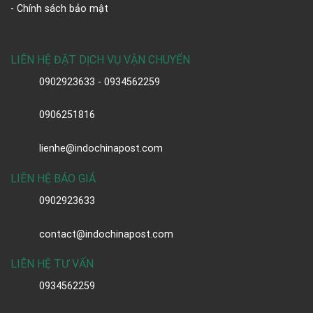
- Chính sách bảo mật
LIÊN HỆ ĐẶT DỊCH VỤ VẬN CHUYỂN
0902923633 - 0934562259
0906251816
lienhe@indochinapost.com
LIÊN HỆ BÁO GIÁ
0902923633
contact@indochinapost.com
LIÊN HỆ TƯ VẤN
0934562259