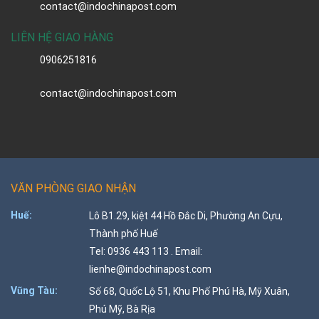
contact@indochinapost.com
LIÊN HỆ GIAO HÀNG
0906251816
contact@indochinapost.com
VĂN PHÒNG GIAO NHẬN
Huế:
Lô B1.29, kiệt 44 Hồ Đắc Di, Phường An Cựu,
Thành phố Huế
Tel: 0936 443 113 . Email:
lienhe@indochinapost.com
Vũng Tàu:
Số 68, Quốc Lộ 51, Khu Phố Phú Hà, Mỹ Xuân,
Phú Mỹ, Bà Rịa