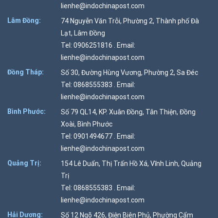
lienhe@indochinapost.com
Lâm Đồng:
74 Nguyễn Văn Trỗi, Phường 2, Thành phố Đà
Lạt, Lâm Đồng
Tel: 0906251816 . Email:
lienhe@indochinapost.com
Đồng Tháp:
Số 30, Đường Hùng Vương, Phường 2, Sa Đéc
Tel: 0868555383 . Email:
lienhe@indochinapost.com
Bình Phước:
Số 79 QL14, KP. Xuân Đồng, Tân Thiện, Đồng
Xoài, Bình Phước
Tel: 0901494677 . Email:
lienhe@indochinapost.com
Quảng Trị:
154 Lê Duẩn, Thị Trấn Hồ Xá, Vĩnh Linh, Quảng
Trị
Tel: 0868555383 . Email:
lienhe@indochinapost.com
Hải Dương:
Số 12 Ngõ 426, Điện Biên Phủ, Phường Cẩm