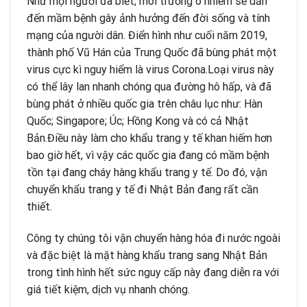
Như mọi người đã biết, môi trường ô nhiễm sẽ dẫn
đến mầm bệnh gây ảnh hưởng đến đời sống và tính
mạng của người dân. Điển hình như cuối năm 2019,
thành phố Vũ Hán của Trung Quốc đã bùng phát một
virus cực kì nguy hiểm là virus Corona.Loại virus này
có thể lây lan nhanh chóng qua đường hô hấp, và đã
bùng phát ở nhiều quốc gia trên châu lục như: Hàn
Quốc; Singapore; Úc; Hồng Kong và có cả Nhật
Bản.Điều này làm cho khẩu trang y tế khan hiếm hơn
bao giờ hết, vì vậy các quốc gia đang có mầm bệnh
tồn tại đang cháy hàng khẩu trang y tế. Do đó, vận
chuyển khẩu trang y tế đi Nhật Bản đang rất cần
thiết.
Công ty chúng tôi vận chuyển hàng hóa đi nước ngoài
và đặc biệt là mặt hàng khẩu trang sang Nhật Bản
trong tình hình hết sức nguy cấp này đang diễn ra với
giá tiết kiệm, dịch vụ nhanh chóng.