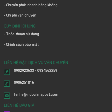
- Chuyển phát nhanh hàng không
- Chi phí vận chuyển
QUY ĐỊNH CHUNG
- Thỏa thuận sử dụng
- Chính sách bảo mật
LIÊN HỆ ĐẶT DỊCH VỤ VẬN CHUYỂN
0902923633 - 0934562259
0906251816
lienhe@indochinapost.com
LIÊN HỆ BÁO GIÁ