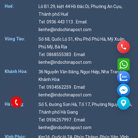
Huế:
Lô B1.29, kiệt 44 Hồ Đắc Di, Phường An Cựu,
Thành phố Huế
Tel: 0936 443 113 . Email:
lienhe@indochinapost.com
Vũng Tàu:
Số 68, Quốc Lộ 51, Khu Phố Phú Hà, Mỹ Xuân,
Phú Mỹ, Bà Rịa
Tel: 0868555383 . Email:
lienhe@indochinapost.com
Khánh Hòa:
36 Nguyễn Văn Đăng, Ngọc Hiệp, Nha Trang,
Khánh Hòa
Tel: 0934562259 . Email:
lienhe@indochinapost.com
Hà Giang:
Số 5, Đường Sơn Hà, Tổ 17, Phường Nguyễn Trãi,
Thành phố Hà Giang
Tel: 0936257997 . Email:
lienhe@indochinapost.com
Vĩnh Phúc:
Km16, Quốc lộ 2A, Phúc Thắng, Phúc Yên, Vĩnh