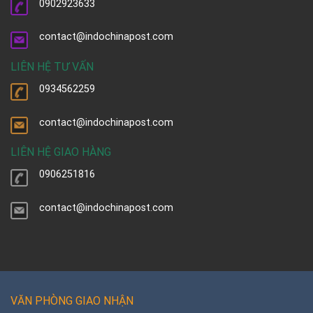
0902923633
contact@indochinapost.com
LIÊN HỆ TƯ VẤN
0934562259
contact@indochinapost.com
LIÊN HỆ GIAO HÀNG
0906251816
contact@indochinapost.com
VĂN PHÒNG GIAO NHẬN