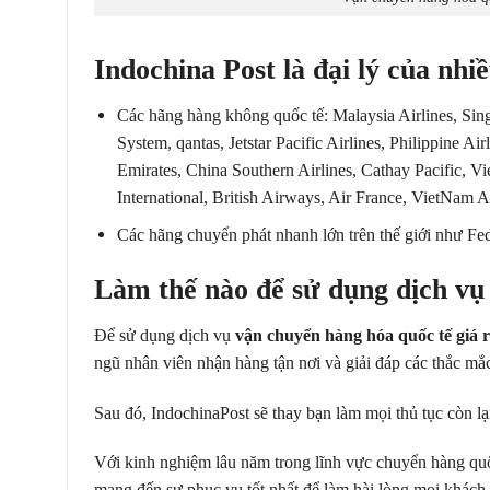
Indochina Post là đại lý của nhi
Các hãng hàng không quốc tế: Malaysia Airlines, Sin
System, qantas, Jetstar Pacific Airlines, Philippine Ai
Emirates, China Southern Airlines, Cathay Pacific, Vie
International, British Airways, Air France, VietNam Ai
Các hãng chuyển phát nhanh lớn trên thế giới như
Làm thế nào để sử dụng dịch vụ
Để sử dụng dịch vụ
vận chuyển hàng hóa quốc tế giá 
ngũ nhân viên nhận hàng tận nơi và giải đáp các thắc mắ
Sau đó, IndochinaPost sẽ thay bạn làm mọi thủ tục còn lạ
Với kinh nghiệm lâu năm trong lĩnh vực chuyển hàng qu
mang đến sự phục vụ tốt nhất để làm hài lòng mọi khách