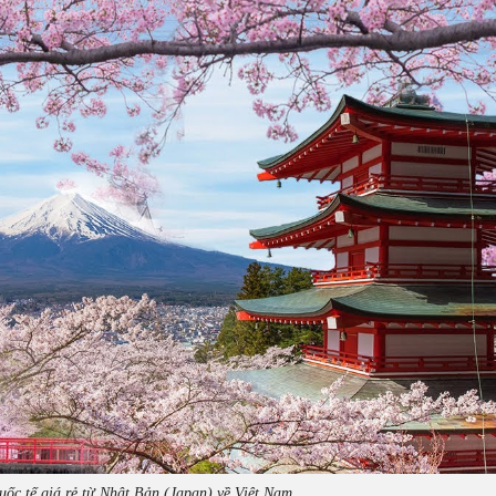
ốc tế giá rẻ từ Nhật Bản (Japan) về Việt Nam