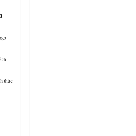
m
rgo
hách
nh thức