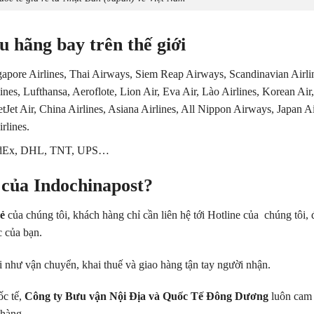
ều hãng bay trên thế giới
gapore Airlines, Thai Airways, Siem Reap Airways, Scandinavian Airli
rlines, Lufthansa, Aeroflote, Lion Air, Eva Air, Lào Airlines, Korean Air,
tJet Air, China Airlines, Asiana Airlines, All Nippon Airways, Japan Ai
rlines.
 FedEx, DHL, TNT, UPS…
 của Indochinapost?
rẻ
của chúng tôi, khách hàng chỉ cần liên hệ tới Hotline của chúng tôi, 
c của bạn.
i như vận chuyển, khai thuế và giao hàng tận tay người nhận.
ốc tế,
Công ty Bưu vận Nội Địa và Quốc Tế Đông Dương
luôn cam 
 hàng.