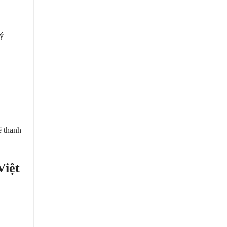
uý
ẽ thanh
Việt