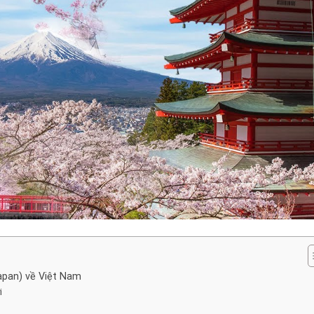
apan) về Việt Nam
i