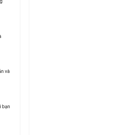
ng
à
ản và
ì bạn