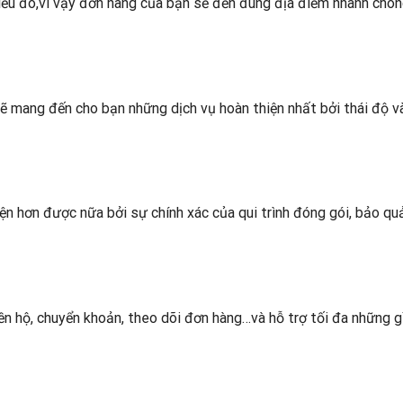
u điều đó,vì vậy đơn hàng của bạn sẽ đến đúng địa điểm nhanh chó
sẽ mang đến cho bạn những dịch vụ hoàn thiện nhất bởi thái độ v
iện hơn được nữa bởi sự chính xác của qui trình đóng gói, bảo qu
iền hộ, chuyển khoản, theo dõi đơn hàng…và hỗ trợ tối đa những g