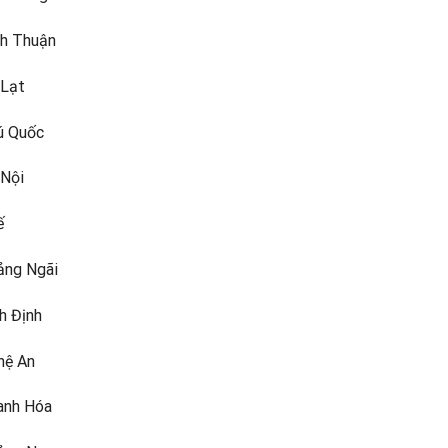
nh Thuận
 Lạt
ú Quốc
 Nội
ế
ảng Ngãi
h Định
hệ An
anh Hóa