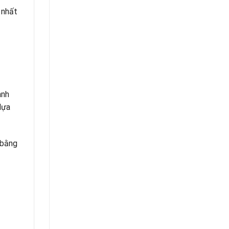
 nhất
anh
lựa
 bằng