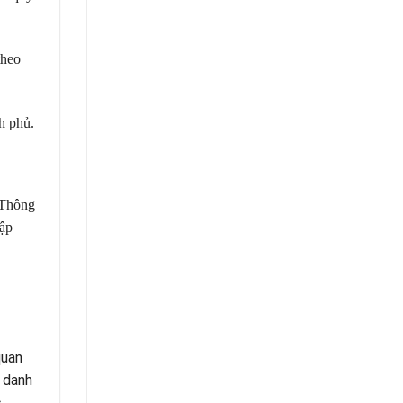
theo
h phủ.
 Thông
hập
quan
h danh
c