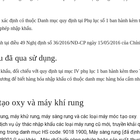
ể xác định có thuộc Danh mục quy định tại Phụ lục số 1 ban hành kèm 
 phép nhập khẩu.
ịnh tại điều 49 Nghị định số 36/2016/NĐ-CP ngày 15/05/2016 của Chín
u đã qua sử dụng.
khẩu, đối chiếu với quy định tại mục IV phụ lục 1 ban hành kèm theo
ương để biết hàng hóa nhập khẩu có thuộc danh mục hàng hóa cấm n
tạo oxy và máy khí rung
ung, máy khử rung, máy sàng rung và các loại máy móc tạo oxy.
dịch vụ ủy thác nhập khẩu các loại máy rung cũ mới, truyền khải 
rung trong danh mục HS code:
9018 1900
, Máy sàng rung (đã địn
8091 (Loại khác… Máy chế biến công nghiệp hoặc sản xuất thự