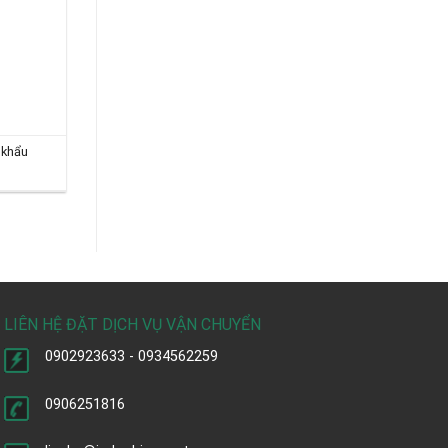
 khẩu
LIÊN HỆ ĐẶT DỊCH VỤ VẬN CHUYỂN
0902923633 - 0934562259
0906251816