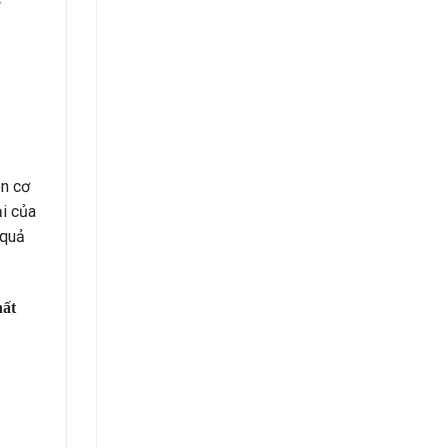
ên cơ
ại của
 quả
hất