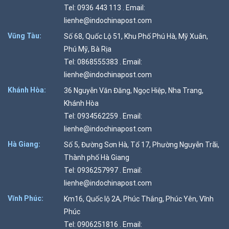
Tel: 0936 443 113 . Email:
lienhe@indochinapost.com
Vũng Tàu:
Số 68, Quốc Lộ 51, Khu Phố Phú Hà, Mỹ Xuân,
Phú Mỹ, Bà Rịa
Tel: 0868555383 . Email:
lienhe@indochinapost.com
Khánh Hòa:
36 Nguyễn Văn Đăng, Ngọc Hiệp, Nha Trang,
Khánh Hòa
Tel: 0934562259 . Email:
lienhe@indochinapost.com
Hà Giang:
Số 5, Đường Sơn Hà, Tổ 17, Phường Nguyễn Trãi,
Thành phố Hà Giang
Tel: 0936257997 . Email:
lienhe@indochinapost.com
Vĩnh Phúc:
Km16, Quốc lộ 2A, Phúc Thắng, Phúc Yên, Vĩnh
Phúc
Tel: 0906251816 . Email: