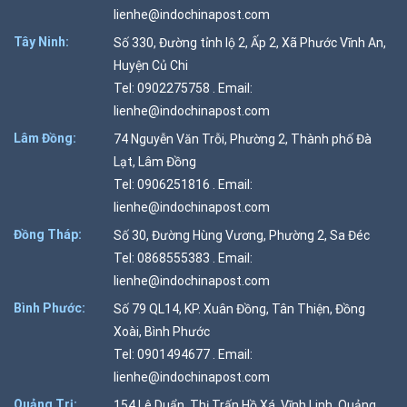
lienhe@indochinapost.com
Tây Ninh:
Số 330, Đường tỉnh lộ 2, Ấp 2, Xã Phước Vĩnh An,
Huyện Củ Chi
Tel: 0902275758 . Email:
lienhe@indochinapost.com
Lâm Đồng:
74 Nguyễn Văn Trỗi, Phường 2, Thành phố Đà
Lạt, Lâm Đồng
Tel: 0906251816 . Email:
lienhe@indochinapost.com
Đồng Tháp:
Số 30, Đường Hùng Vương, Phường 2, Sa Đéc
Tel: 0868555383 . Email:
lienhe@indochinapost.com
Bình Phước:
Số 79 QL14, KP. Xuân Đồng, Tân Thiện, Đồng
Xoài, Bình Phước
Tel: 0901494677 . Email:
lienhe@indochinapost.com
Quảng Trị:
154 Lê Duẩn, Thị Trấn Hồ Xá, Vĩnh Linh, Quảng