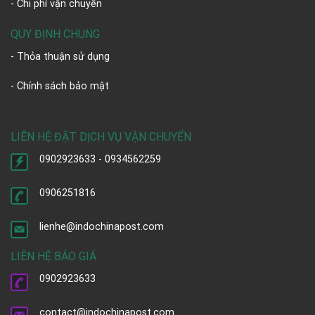
- Chi phí vận chuyển
QUY ĐỊNH CHUNG
- Thỏa thuận sử dụng
- Chính sách bảo mật
LIÊN HỆ ĐẶT DỊCH VỤ VẬN CHUYỂN
0902923633 - 0934562259
0906251816
lienhe@indochinapost.com
LIÊN HỆ BÁO GIÁ
0902923633
contact@indochinapost.com