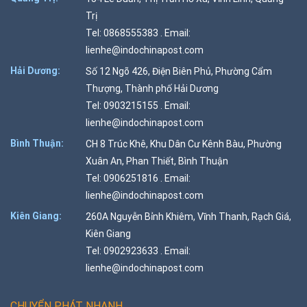
Trị
Tel: 0868555383 . Email:
lienhe@indochinapost.com
Hải Dương:
Số 12 Ngõ 426, Điện Biên Phủ, Phường Cẩm
Thượng, Thành phố Hải Dương
Tel: 0903215155 . Email:
lienhe@indochinapost.com
Bình Thuận:
CH 8 Trúc Khê, Khu Dân Cư Kênh Bàu, Phường
Xuân An, Phan Thiết, Bình Thuận
Tel: 0906251816 . Email:
lienhe@indochinapost.com
Kiên Giang:
260A Nguyễn Bỉnh Khiêm, Vĩnh Thanh, Rạch Giá,
Kiên Giang
Tel: 0902923633 . Email:
lienhe@indochinapost.com
CHUYỂN PHÁT NHANH