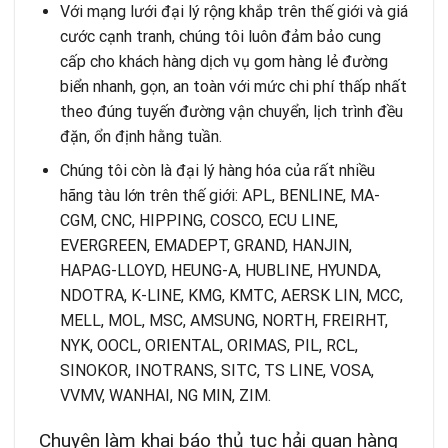
Với mạng lưới đại lý rộng khắp trên thế giới và giá
cước cạnh tranh, chúng tôi luôn đảm bảo cung
cấp cho khách hàng dịch vụ gom hàng lẻ đường
biển nhanh, gọn, an toàn với mức chi phí thấp nhất
theo đúng tuyến đường vận chuyển, lịch trình đều
đặn, ổn định hằng tuần.
Chúng tôi còn là đại lý hàng hóa của rất nhiều
hãng tàu lớn trên thế giới: APL, BENLINE, MA-
CGM, CNC, HIPPING, COSCO, ECU LINE,
EVERGREEN, EMADEPT, GRAND, HANJIN,
HAPAG-LLOYD, HEUNG-A, HUBLINE, HYUNDA,
NDOTRA, K-LINE, KMG, KMTC, AERSK LIN, MCC,
MELL, MOL, MSC, AMSUNG, NORTH, FREIRHT,
NYK, OOCL, ORIENTAL, ORIMAS, PIL, RCL,
SINOKOR, INOTRANS, SITC, TS LINE, VOSA,
VVMV, WANHAI, NG MIN, ZIM.
Chuyên làm khai báo thủ tục hải quan hàng