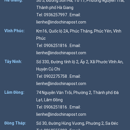
Hà Giang:
Số 5, Đường Sơn Hà, Tổ 17, Phường Nguyễn Trãi,
Thành phố Hà Giang
Tel: 0936257997 . Email:
lienhe@indochinapost.com
Vĩnh Phúc:
Km16, Quốc lộ 2A, Phúc Thắng, Phúc Yên, Vĩnh
Phúc
Tel: 0906251816 . Email:
lienhe@indochinapost.com
Tây Ninh:
Số 330, Đường tỉnh lộ 2, Ấp 2, Xã Phước Vĩnh An,
Huyện Củ Chi
Tel: 0902275758 . Email:
lienhe@indochinapost.com
Lâm Đồng:
74 Nguyễn Văn Trỗi, Phường 2, Thành phố Đà
Lạt, Lâm Đồng
Tel: 0906251816 . Email:
lienhe@indochinapost.com
Đồng Tháp:
Số 30, Đường Hùng Vương, Phường 2, Sa Đéc