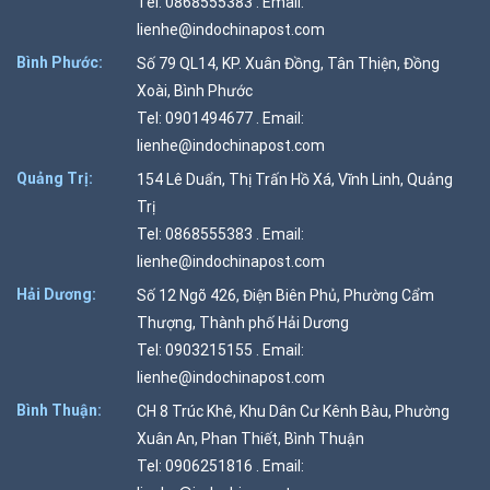
Tel: 0868555383 . Email:
lienhe@indochinapost.com
Bình Phước:
Số 79 QL14, KP. Xuân Đồng, Tân Thiện, Đồng
Xoài, Bình Phước
Tel: 0901494677 . Email:
lienhe@indochinapost.com
Quảng Trị:
154 Lê Duẩn, Thị Trấn Hồ Xá, Vĩnh Linh, Quảng
Trị
Tel: 0868555383 . Email:
lienhe@indochinapost.com
Hải Dương:
Số 12 Ngõ 426, Điện Biên Phủ, Phường Cẩm
Thượng, Thành phố Hải Dương
Tel: 0903215155 . Email:
lienhe@indochinapost.com
Bình Thuận:
CH 8 Trúc Khê, Khu Dân Cư Kênh Bàu, Phường
Xuân An, Phan Thiết, Bình Thuận
Tel: 0906251816 . Email: