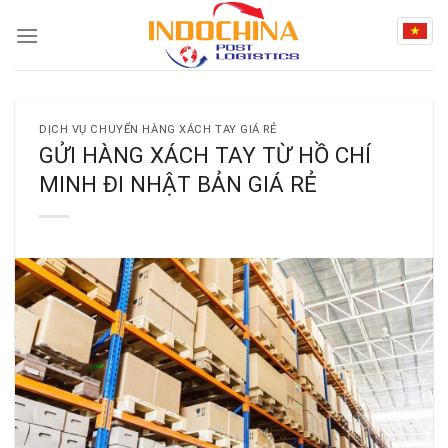
Skip
to
content
DỊCH VỤ CHUYỂN HÀNG XÁCH TAY GIÁ RẺ
GỬI HÀNG XÁCH TAY TỪ HỒ CHÍ
MINH ĐI NHẬT BẢN GIÁ RẺ