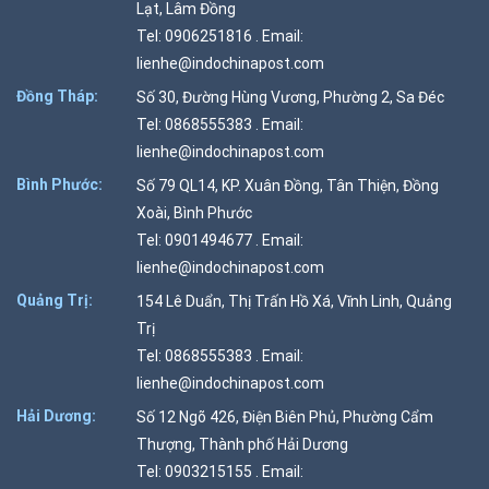
Lạt, Lâm Đồng
Tel: 0906251816 . Email:
lienhe@indochinapost.com
Đồng Tháp:
Số 30, Đường Hùng Vương, Phường 2, Sa Đéc
Tel: 0868555383 . Email:
lienhe@indochinapost.com
Bình Phước:
Số 79 QL14, KP. Xuân Đồng, Tân Thiện, Đồng
Xoài, Bình Phước
Tel: 0901494677 . Email:
lienhe@indochinapost.com
Quảng Trị:
154 Lê Duẩn, Thị Trấn Hồ Xá, Vĩnh Linh, Quảng
Trị
Tel: 0868555383 . Email:
lienhe@indochinapost.com
Hải Dương:
Số 12 Ngõ 426, Điện Biên Phủ, Phường Cẩm
Thượng, Thành phố Hải Dương
Tel: 0903215155 . Email: