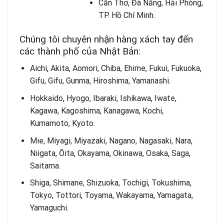
Cần Thơ, Đà Nẵng, Hải Phòng,
TP. Hồ Chí Minh.
Chúng tôi chuyên nhận hàng xách tay đến
các thành phố của Nhật Bản:
Aichi, Akita, Aomori, Chiba, Ehime, Fukui, Fukuoka,
Gifu, Gifu, Gunma, Hiroshima, Yamanashi.
Hokkaido, Hyogo, Ibaraki, Ishikawa, Iwate,
Kagawa, Kagoshima, Kanagawa, Kochi,
Kumamoto, Kyoto.
Mie, Miyagi, Miyazaki, Nagano, Nagasaki, Nara,
Niigata, Ōita, Okayama, Okinawa, Osaka, Saga,
Saitama.
Shiga, Shimane, Shizuoka, Tochigi, Tokushima,
Tokyo, Tottori, Toyama, Wakayama, Yamagata,
Yamaguchi.