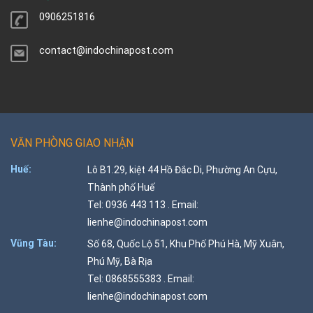
0906251816
contact@indochinapost.com
VĂN PHÒNG GIAO NHẬN
Huế:
Lô B1.29, kiệt 44 Hồ Đắc Di, Phường An Cựu,
Thành phố Huế
Tel: 0936 443 113 . Email:
lienhe@indochinapost.com
Vũng Tàu:
Số 68, Quốc Lộ 51, Khu Phố Phú Hà, Mỹ Xuân,
Phú Mỹ, Bà Rịa
Tel: 0868555383 . Email:
lienhe@indochinapost.com