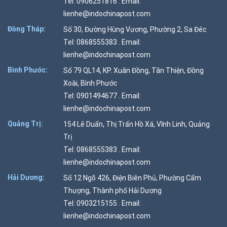
Tel: 0906251816 . Email:
lienhe@indochinapost.com
Đồng Tháp:
Số 30, Đường Hùng Vương, Phường 2, Sa Đéc
Tel: 0868555383 . Email:
lienhe@indochinapost.com
Bình Phước:
Số 79 QL14, KP. Xuân Đồng, Tân Thiện, Đồng
Xoài, Bình Phước
Tel: 0901494677 . Email:
lienhe@indochinapost.com
Quảng Trị:
154 Lê Duẩn, Thị Trấn Hồ Xá, Vĩnh Linh, Quảng
Trị
Tel: 0868555383 . Email:
lienhe@indochinapost.com
Hải Dương:
Số 12 Ngõ 426, Điện Biên Phủ, Phường Cẩm
Thượng, Thành phố Hải Dương
Tel: 0903215155 . Email:
lienhe@indochinapost.com