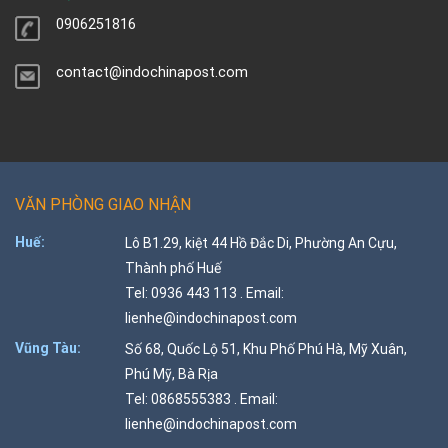
0906251816
contact@indochinapost.com
VĂN PHÒNG GIAO NHẬN
Huế:
Lô B1.29, kiệt 44 Hồ Đắc Di, Phường An Cựu,
Thành phố Huế
Tel: 0936 443 113 . Email:
lienhe@indochinapost.com
Vũng Tàu:
Số 68, Quốc Lộ 51, Khu Phố Phú Hà, Mỹ Xuân,
Phú Mỹ, Bà Rịa
Tel: 0868555383 . Email:
lienhe@indochinapost.com