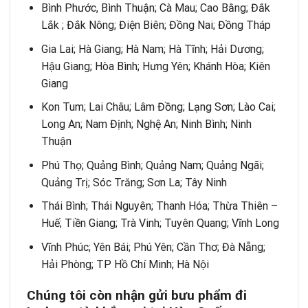
Bình Phước, Bình Thuận; Cà Mau; Cao Bằng; Đắk
Lắk ; Đắk Nông; Điện Biên; Đồng Nai; Đồng Tháp
Gia Lai; Hà Giang; Hà Nam; Hà Tĩnh; Hải Dương;
Hậu Giang; Hòa Bình; Hưng Yên; Khánh Hòa; Kiên
Giang
Kon Tum; Lai Châu; Lâm Đồng; Lạng Sơn; Lào Cai;
Long An; Nam Định; Nghệ An; Ninh Bình; Ninh
Thuận
Phú Thọ; Quảng Bình; Quảng Nam; Quảng Ngãi;
Quảng Trị; Sóc Trăng; Sơn La; Tây Ninh
Thái Bình; Thái Nguyên; Thanh Hóa; Thừa Thiên –
Huế; Tiền Giang; Trà Vinh; Tuyên Quang; Vĩnh Long
Vĩnh Phúc; Yên Bái; Phú Yên; Cần Thơ; Đà Nẵng;
Hải Phòng; TP Hồ Chí Minh; Hà Nội
Chúng tôi còn nhận gửi bưu phẩm đi