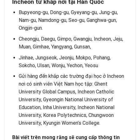
Incheon từ khắp nơi tại Hàn Quốc
Bupyeong-gu, Dong-gu, Gyeyang-gu, Jung-gu,
Nam-gu, Namdong-gu, Seo-gu, Ganghwa-gun,
Ongjin-gun.
Cheongju, Daegu, Gimpo, Gwangju, Incheon, Jeju,
Muan, Gimhae, Yangyang, Gunsan,
Jinhae, Jungseok, Jeonju, Mokpo, Pohang,
Sokcho, Ulsan, Wonju, Yechon, Yeosu
Gửi hàng đến khắp các trường đại học ở Incheon
nơi có sinh viên Việt Nam học tập: Ghent
University Global Campus, Incheon Catholic
University, Gyeongin National University of
Education, Inha University, Incheon National
University, Korea Polytechnics, Chungwoon
University, Kyungin Women’s College.
Bài viết trên mong rằng sẽ cung cấp thông tin