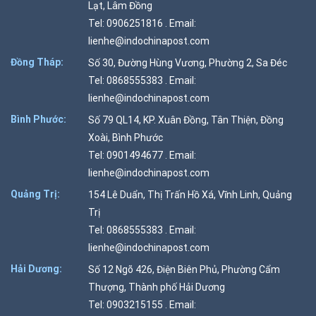
Lạt, Lâm Đồng
Tel: 0906251816 . Email:
lienhe@indochinapost.com
Đồng Tháp:
Số 30, Đường Hùng Vương, Phường 2, Sa Đéc
Tel: 0868555383 . Email:
lienhe@indochinapost.com
Bình Phước:
Số 79 QL14, KP. Xuân Đồng, Tân Thiện, Đồng
Xoài, Bình Phước
Tel: 0901494677 . Email:
lienhe@indochinapost.com
Quảng Trị:
154 Lê Duẩn, Thị Trấn Hồ Xá, Vĩnh Linh, Quảng
Trị
Tel: 0868555383 . Email:
lienhe@indochinapost.com
Hải Dương:
Số 12 Ngõ 426, Điện Biên Phủ, Phường Cẩm
Thượng, Thành phố Hải Dương
Tel: 0903215155 . Email: