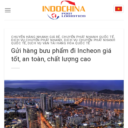
Skip
to
content
CHUYỂN HÀNG NHANH GIÁ RẺ
,
CHUYỂN PHÁT NHANH QUỐC TẾ
,
DỊCH VỤ CHUYỂN PHÁT NHANH
,
DỊCH VỤ CHUYỂN PHÁT NHANH
QUỐC TẾ
,
DỊCH VỤ VẬN TẢI HÀNG HÓA QUỐC TẾ
Gửi hàng bưu phẩm đi Incheon giá
tốt, an toàn, chất lượng cao