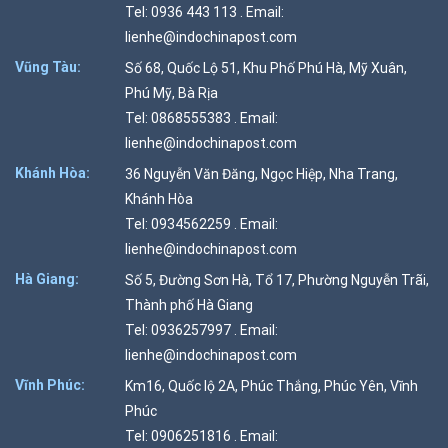
Tel: 0936 443 113 . Email:
lienhe@indochinapost.com
Vũng Tàu:
Số 68, Quốc Lộ 51, Khu Phố Phú Hà, Mỹ Xuân,
Phú Mỹ, Bà Rịa
Tel: 0868555383 . Email:
lienhe@indochinapost.com
Khánh Hòa:
36 Nguyễn Văn Đăng, Ngọc Hiệp, Nha Trang,
Khánh Hòa
Tel: 0934562259 . Email:
lienhe@indochinapost.com
Hà Giang:
Số 5, Đường Sơn Hà, Tổ 17, Phường Nguyễn Trãi,
Thành phố Hà Giang
Tel: 0936257997 . Email:
lienhe@indochinapost.com
Vĩnh Phúc:
Km16, Quốc lộ 2A, Phúc Thắng, Phúc Yên, Vĩnh
Phúc
Tel: 0906251816 . Email: