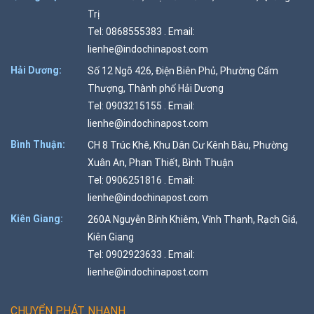
Trị
Tel: 0868555383 . Email:
lienhe@indochinapost.com
Hải Dương:
Số 12 Ngõ 426, Điện Biên Phủ, Phường Cẩm
Thượng, Thành phố Hải Dương
Tel: 0903215155 . Email:
lienhe@indochinapost.com
Bình Thuận:
CH 8 Trúc Khê, Khu Dân Cư Kênh Bàu, Phường
Xuân An, Phan Thiết, Bình Thuận
Tel: 0906251816 . Email:
lienhe@indochinapost.com
Kiên Giang:
260A Nguyễn Bỉnh Khiêm, Vĩnh Thanh, Rạch Giá,
Kiên Giang
Tel: 0902923633 . Email:
lienhe@indochinapost.com
CHUYỂN PHÁT NHANH