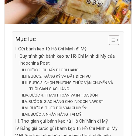
Mục lục
Gửi bánh kẹo từ Hồ Chí Minh đi Mỹ
Quy trình gửi bánh kẹo từ Hồ Chí Minh đi Mỹ của
Indochina Post
BƯỚC 1: CHUẨN BỊ GÓI HÀNG:
BƯỚC 2: ĐĂNG KÝ VÀ ĐẶT DỊCH VỤ:
BƯỚC 3. CHỌN PHƯƠNG THỨC VẬN CHUYỂN VÀ
THỜI GIAN GIAO HÀNG:
BƯỚC 4. THANH TOÁN VÀ IN HÓA ĐƠN:
BƯỚC 5. GIAO HÀNG CHO INDOCHINAPOST:
BƯỚC 6. THEO DÕI VẬN CHUYỂN:
BƯỚC 7. NHẬN HÀNG TẠI MỸ:
Thời gian gửi bánh kẹo từ Hồ Chí Minh đi Mỹ
Bảng giá cước gửi bánh kẹo từ Hồ Chí Minh đi Mỹ
Những loại hàng hóa Indochina Post nhận vận