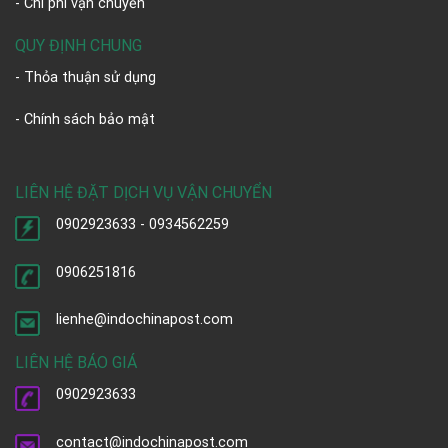
- Chi phí vận chuyển
QUY ĐỊNH CHUNG
- Thỏa thuận sử dụng
- Chính sách bảo mật
LIÊN HỆ ĐẶT DỊCH VỤ VẬN CHUYỂN
0902923633 - 0934562259
0906251816
lienhe@indochinapost.com
LIÊN HỆ BÁO GIÁ
0902923633
contact@indochinapost.com