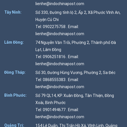
lienhe@indochinapost.com
Tây Ninh:
Số 330, Đường tỉnh lộ 2, Ấp 2, Xã Phước Vĩnh An,
Huyện Củ Chi
Tel: 0902275758 . Email:
lienhe@indochinapost.com
Lâm Đồng:
74 Nguyễn Văn Trỗi, Phường 2, Thành phố Đà
Lạt, Lâm Đồng
Tel: 0906251816 . Email:
lienhe@indochinapost.com
Đồng Tháp:
Số 30, Đường Hùng Vương, Phường 2, Sa Đéc
Tel: 0868555383 . Email:
lienhe@indochinapost.com
Bình Phước:
Số 79 QL14, KP. Xuân Đồng, Tân Thiện, Đồng
Xoài, Bình Phước
Tel: 0901494677 . Email:
lienhe@indochinapost.com
Quảng Trị:
154 Lê Duẩn, Thị Trấn Hồ Xá, Vĩnh Linh, Quảng