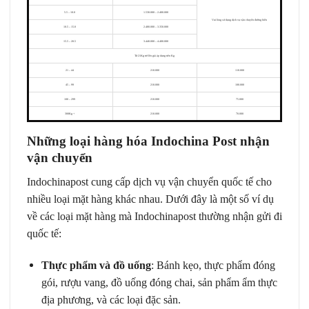
5.5 – 10.0
1.530.000 – 2.400.000
Vui lòng sử dụng dịch vụ vận chuyển đường biển
10.5 – 15.0
2.480.000 – 3.350.000
15.5 – 20.5
3.440.000 – 4.400.000
Từ 21Kg trở lên giá áp dụng trên Kg
21 – 44
210.000
110.000
45 – 99
210.000
100.000
100 – 299
210.000
75.000
300Kg +
210.000
70.000
Những loại hàng hóa Indochina Post nhận
vận chuyển
Indochinapost cung cấp dịch vụ vận chuyển quốc tế cho
nhiều loại mặt hàng khác nhau. Dưới đây là một số ví dụ
về các loại mặt hàng mà Indochinapost thường nhận gửi đi
quốc tế:
Thực phẩm và đồ uống
: Bánh kẹo, thực phẩm đóng
gói, rượu vang, đồ uống đóng chai, sản phẩm ẩm thực
địa phương, và các loại đặc sản.