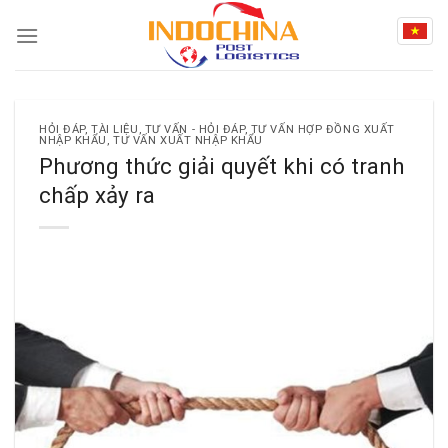
Skip
to
content
HỎI ĐÁP
,
TÀI LIỆU
,
TƯ VẤN - HỎI ĐÁP
,
TƯ VẤN HỢP ĐỒNG XUẤT
NHẬP KHẨU
,
TƯ VẤN XUẤT NHẬP KHẨU
Phương thức giải quyết khi có tranh
chấp xảy ra