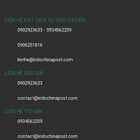
LIÊN HỆ ĐẶT DỊCH VỤ VẬN CHUYỂN
0902923633 - 0934562259
0906251816
lienhe@indochinapost.com
LIÊN HỆ BÁO GIÁ
0902923633
contact@indochinapost.com
LIÊN HỆ TƯ VẤN
0934562259
contact@indochinapost.com